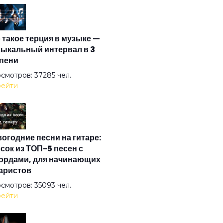
надо меня узнавать
 такое терция в музыке —
ыкальный интервал в 3
 выбора
пени
смотров: 37285 чел.
о и то же
ейти
авь их
огодние песни на гитаре:
сок из ТОП-5 песен с
рвый
ордами, для начинающих
аристов
смотров: 35093 чел.
ожение
ейти
тон