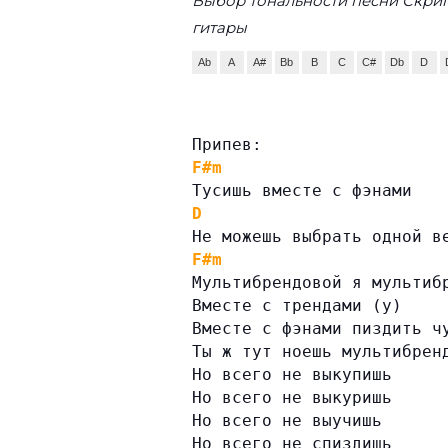
Выбор тональности песни Скри
гитары
Ab
A
A#
Bb
B
C
C#
Db
D
Припев:
F#m
Тусишь вместе с фэнами
D
Не можешь выбрать одной в
F#m
Мультибрендовой я мультиб
Вместе с трендами (у)
Вместе с фэнами пиздить ч
Ты ж тут ноешь мультибрен
Но всего не выкупишь
Но всего не выкуришь
Но всего не выучишь
Но всего не спиздишь