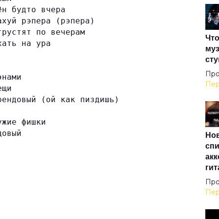
ён будто вчера
Не 
ахуй рэпера (рэпера)
грустят по вечерам
Что
хать на ура
муз
Нет
сту
Про
энами
Одн
Пер
ещи
рендовый (ой как пиздишь)
Ост
ужие фишки
довый
Нов
спи
Пе
акк
гит
Про
Пол
Пер
При