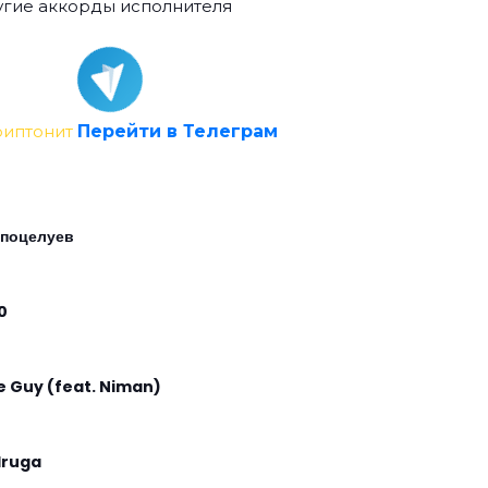
гие аккорды исполнителя
риптонит
Перейти в Телеграм
 поцелуев
0
e Guy (feat. Niman)
druga