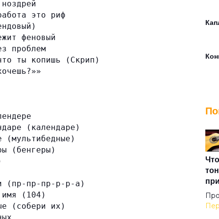
 ноздрей
работа это риф
Кап
ендовый)
ежит феновый
ез проблем
Кон
что ты копишь (Скрип)
хочешь?»»
Кос
По
лендере
Мос
ндаре (календаре)
Инд
е (мультибедные)
ры (бенгеры)
Что
)
Не 
тон
пр
и (пр-пр-пр-р-р-а)
 имя (104)
Про
Не 
ые (собери их)
Пер
ных