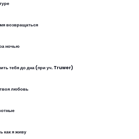
туре
мя возвращаться
ра ночью
ить тебя до дна (при уч. Truwer)
 твоя любовь
вотные
ь как я живу