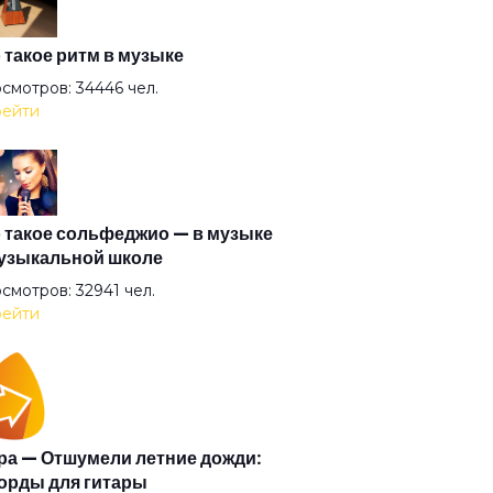
 такое ритм в музыке
вочное масло
смотров: 34446 чел.
ейти
ы
а тащит нас на дно
 такое сольфеджио — в музыке
узыкальной школе
смотров: 32941 чел.
цуй сама
ейти
цуй со мной в темноте
но
а — Отшумели летние дожди:
орды для гитары