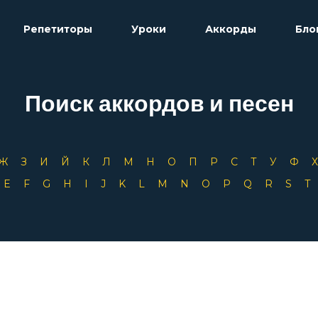
Репетиторы
Уроки
Аккорды
Бло
Поиск аккордов и песен
Ж
З
И
Й
К
Л
М
Н
О
П
Р
С
Т
У
Ф
D
E
F
G
H
I
J
K
L
M
N
O
P
Q
R
S