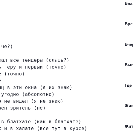
Вна
Вре
Вче
(чё?)
вал все тендеры (слышь?)
Вып
ь геру и первый (точно)
е (точно)
е
Где
иц в эти окна (я их знаю)
 угодно (абсолютно)
о не видел (я не знаю)
Жи
жен зритель (не)
 в блатхате (как в блатхате)
Жит
х и в халате (все тут в курсе)