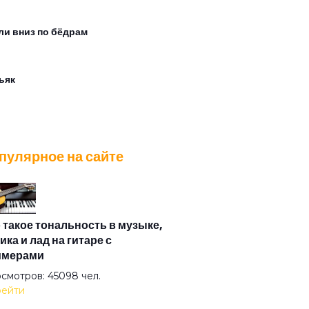
ли вниз по бёдрам
ьяк
мос
пулярное на сайте
ква слезам не верит (feat. qurt &
аблэк)
 такое тональность в музыке,
забирай меня с пати
ика и лад на гитаре с
имерами
смотров: 45098 чел.
заметив
ейти