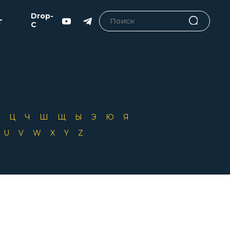
Drop-
г
C
Х
Ц
Ч
Ш
Щ
Ы
Э
Ю
Я
T
U
V
W
X
Y
Z