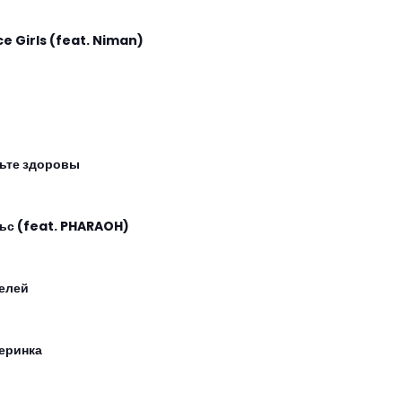
ce Girls (feat. Niman)
ьте здоровы
ьс (feat. PHARAOH)
елей
еринка