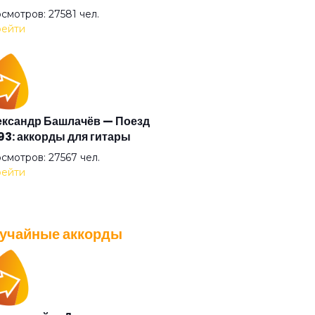
смотров: 27581 чел.
та времени
ейти
ха-ха
и
ксандр Башлачёв — Поезд
3: аккорды для гитары
смотров: 27567 чел.
ры (feat. Индаблэк & qurt
ейти
ане из Парижа
учайные аккорды
A — Плохо танцевать: аккорды
тый (OST «Псих»)
 гитары
смотров: 26043 чел.
нэм