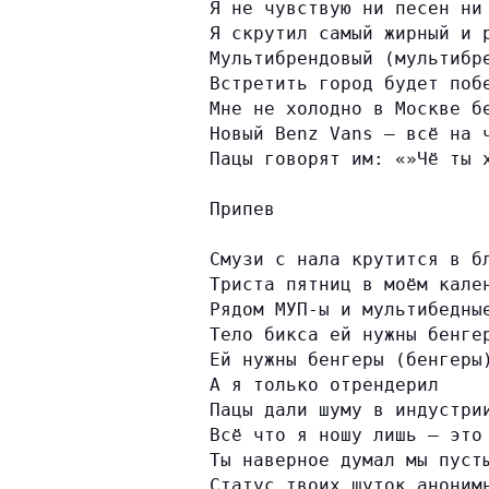
Я не чувствую ни песен ни
Я скрутил самый жирный и 
Мультибрендовый (мультибр
Встретить город будет поб
Мне не холодно в Москве б
Новый Benz Vans — всё на 
Пацы говорят им: «»Чё ты 
Припев
Смузи с нала крутится в б
Триста пятниц в моём кале
Рядом МУП-ы и мультибедны
Тело бикса ей нужны бенге
Ей нужны бенгеры (бенгеры
А я только отрендерил
Пацы дали шуму в индустри
Всё что я ношу лишь — это
Ты наверное думал мы пуст
Статус твоих шуток аноним