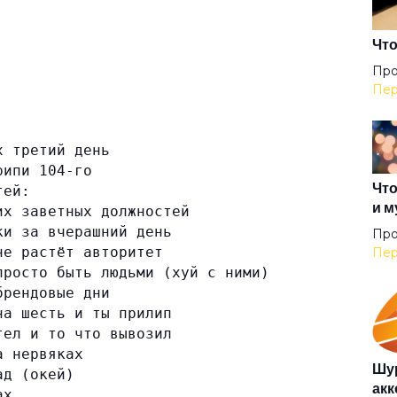
Что
Сли
Про
Пер
Сн
х третий день
рипи 104-го
Сук
Что
тей:
и м
их заветных должностей
ки за вчерашний день
Про
Тан
не растёт авторитет
Пер
просто быть людьми (хуй с ними)
брендовые дни
Тан
на шесть и ты прилип
тел и то что вывозил
а нервяках
Тем
Шур
ад (окей)
акк
ах