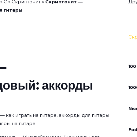
»
С
»
Скриптонит
»
Скриптонит —
Дру
я гитары
Ск
 —
100
довый: аккорды
100
Nic
 как играть на гитаре, аккорды для гитары
игры на гитаре
Po