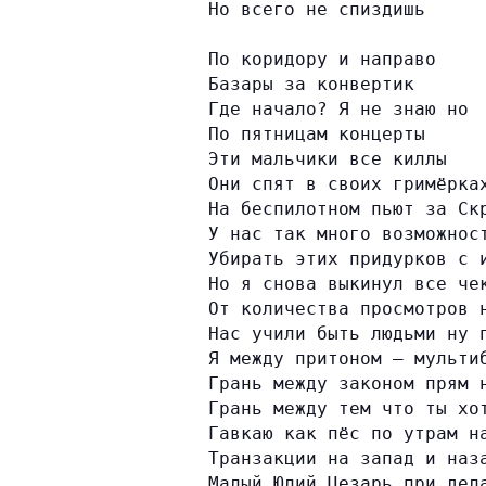
Но всего не спиздишь
По коридору и направо
Базары за конвертик
Где начало? Я не знаю но
По пятницам концерты
Эти мальчики все киллы
Они спят в своих гримёрка
На беспилотном пьют за Ск
У нас так много возможнос
Убирать этих придурков с 
Но я снова выкинул все че
От количества просмотров 
Нас учили быть людьми ну 
Я между притоном — мульти
Грань между законом прям 
Грань между тем что ты хо
Гавкаю как пёс по утрам н
Транзакции на запад и наз
Малый Юлий Цезарь при дел