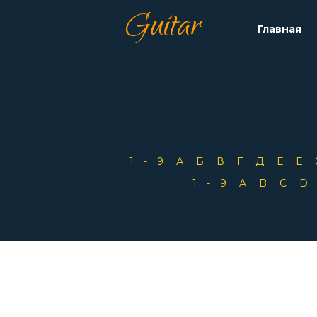
Guitar
Главная
1-9
А
Б
В
Г
Д
Ё
Е
1-9
A
B
C