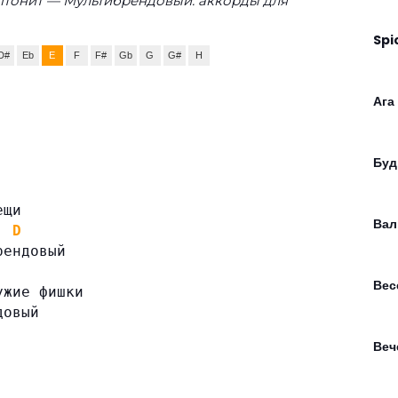
птонит — Мультибрендовый: аккорды для
Spi
D#
Eb
E
F
F#
Gb
G
G#
H
Ага
Буд
ещи
Вал
D
рендовый
Вес
ужие фишки
довый
Веч