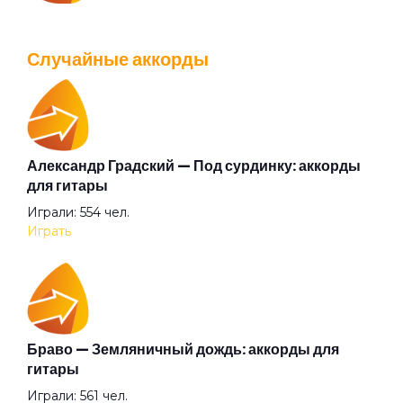
IOWA — Плохо танцевать: аккорды для гитары
Просмотров: 26040 чел.
Случайные аккорды
Перейти
Александр Градский — Под сурдинку: аккорды
Валентин Стрыкало — Gay porn: аккорды для
для гитары
гитары
Играли: 554 чел.
Просмотров: 25697 чел.
Играть
Перейти
Аккорды для начинающих играть на гитаре —
Браво — Земляничный дождь: аккорды для
легкие и простые песни на гитаре
гитары
Просмотров: 23273 чел.
Играли: 561 чел.