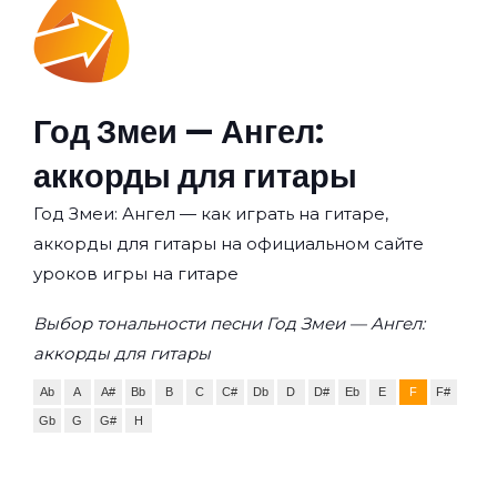
Год Змеи — Ангел:
аккорды для гитары
Год Змеи: Ангел — как играть на гитаре,
аккорды для гитары на официальном сайте
уроков игры на гитаре
Выбор тональности песни Год Змеи — Ангел:
аккорды для гитары
Ab
A
A#
Bb
B
C
C#
Db
D
D#
Eb
E
F
F#
Gb
G
G#
H