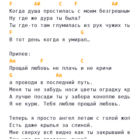
F
A#
C
F
A#
Когда душа простилась с моим безгрешным т
Ну где же дура ты была?
Ты где-то там глумилась из рук чужих ты е
F
G
В тот день когда я умирал…
Припев:
Am
F
C
Прощай любовь не плачь и не кричи
G
Am
а проводи в последний путь.
Меня ты не забудь носи цветы оградку крас
А лучше посади ты у забора коноплю ведь я
Я не курю. Тебя люблю прощай любовь.
Теперь я просто ангел летаю с голой жопой
Есть даже крылья за спиной.
Мне сверху всё видно как ты закрывший в в