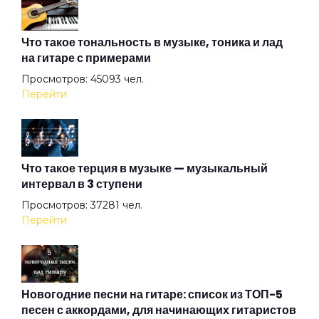
Радуйся
Что такое тональность в музыке, тоника и лад
на гитаре с примерами
Просмотров: 45093 чел.
Романс
Перейти
Секс и рок-н-ролл
Что такое терция в музыке — музыкальный
интервал в 3 ступени
Спокойной ночи
Просмотров: 37281 чел.
Перейти
Цветы на майдане
Я живу так...
Новогодние песни на гитаре: список из ТОП-5
песен с аккордами, для начинающих гитаристов