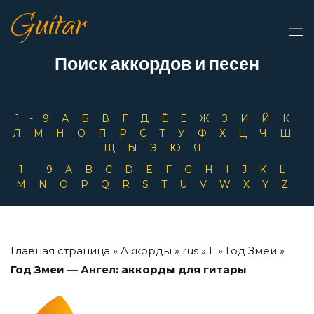
Guitar
Поиск аккордов и песен
1-9
А
Б
В
Г
Д
Ё
Е
Ж
З
И
Й
К
Л
М
Н
О
П
Р
С
Т
У
Ф
Х
Ц
Ч
Ш
Щ
Ы
Э
Ю
Я
1-9
A
B
C
D
E
F
G
H
I
J
K
L
M
N
O
P
Q
R
S
T
U
V
W
X
Y
Z
Главная страница
»
Аккорды
»
rus
»
Г
»
Год Змеи
»
Год Змеи — Ангел: аккорды для гитары