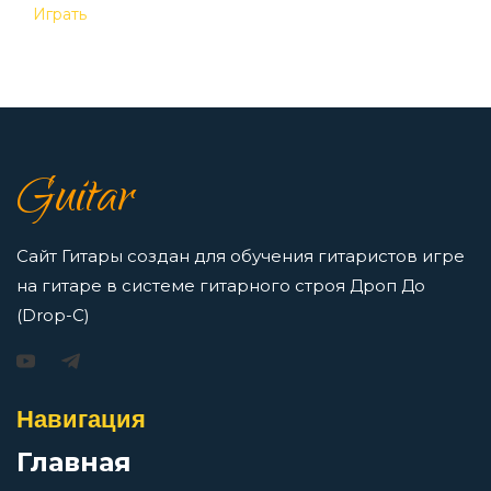
Перейти
Играть
7 нот в музыке: До, Ре, Ми, Фа, Соль, Ля, Си —
как освоить нотную грамоту новичкам
Просмотров: 16423 чел.
Guitar
Перейти
Сайт Гитары создан для обучения гитаристов игре
на гитаре в системе гитарного строя Дроп До
(Drop-C)
Игорь Растеряев — Безрукавочка: аккорды для
гитары
Просмотров: 15195 чел.
Навигация
Перейти
Главная