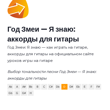
Год Змеи — Я знаю:
аккорды для гитары
Год Змеи: Я знаю — как играть на гитаре,
аккорды для гитары на официальном сайте
уроков игры на гитаре
Выбор тональности песни Год Змеи — Я знаю:
аккорды для гитары
Ab
A
A#
Bb
B
C
C#
Db
D
D#
Eb
E
F
F#
Gb
G
G#
H