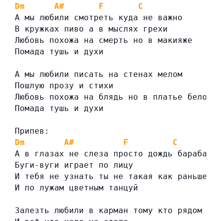
Dm
A#
F
C
А мы любили смотреть куда не важно
В кружках пиво а в мыслях грехи
Любовь похожа на смерть но в макияже
Помада тушь и духи
А мы любили писать на стенах мелом
Пошлую прозу и стихи
Любовь похожа на блядь но в платье белом
Помада тушь и духи
Припев:
Dm
A#
F
C
А в глазах не слеза просто дождь барабанщ
Буги-вуги играет по лицу
И тебя не узнать ты не такая как раньше
И по лужам цветным танцуй
Залезть любили в карман тому кто рядом