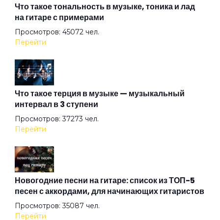
Против
Что такое тональность в музыке, тоника и лад
на гитаре с примерами
Просмотров: 45072 чел.
Радуйся
Перейти
Романс
Что такое терция в музыке — музыкальный
интервал в 3 ступени
Секс и рок-н-ролл
Просмотров: 37273 чел.
Перейти
Спокойной ночи
Цветы на майдане
Новогодние песни на гитаре: список из ТОП-5
песен с аккордами, для начинающих гитаристов
Просмотров: 35087 чел.
Я живу так...
Перейти