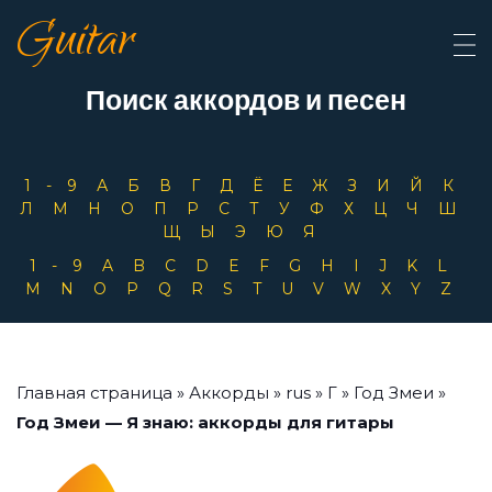
Guitar
Поиск аккордов и песен
1-9
А
Б
В
Г
Д
Ё
Е
Ж
З
И
Й
К
Л
М
Н
О
П
Р
С
Т
У
Ф
Х
Ц
Ч
Ш
Щ
Ы
Э
Ю
Я
1-9
A
B
C
D
E
F
G
H
I
J
K
L
M
N
O
P
Q
R
S
T
U
V
W
X
Y
Z
Главная страница
»
Аккорды
»
rus
»
Г
»
Год Змеи
»
Год Змеи — Я знаю: аккорды для гитары