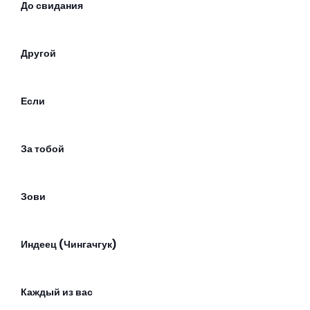
До свидания
Другой
Если
За тобой
Зови
Индеец (Чингачгук)
Каждый из вас