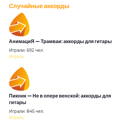
Просмотров: 26037 чел.
Случайные аккорды
Перейти
АнимациЯ — Трамваи: аккорды для гитары
Валентин Стрыкало — Gay porn: аккорды для
Играли: 692 чел.
гитары
Играть
Просмотров: 25692 чел.
Перейти
Пикник — Не в опере венской: аккорды для
Аккорды для начинающих играть на гитаре —
гитары
легкие и простые песни на гитаре
Играли: 845 чел.
Просмотров: 23259 чел.
Играть
Перейти