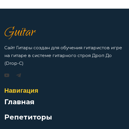
7 нот в музыке: До, Ре, Ми, Фа, Соль, Ля, Си —
как освоить нотную грамоту новичкам
Guitar
Просмотров: 16416 чел.
Перейти
Сайт Гитары создан для обучения гитаристов игре
на гитаре в системе гитарного строя Дроп До
(Drop-C)
Игорь Растеряев — Безрукавочка: аккорды для
гитары
Навигация
Просмотров: 15193 чел.
Перейти
Главная
Репетиторы