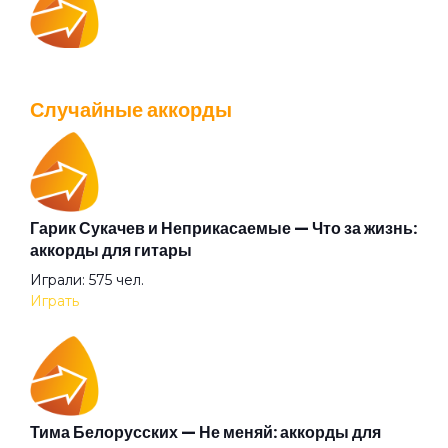
IOWA — Плохо танцевать: аккорды для гитары
Просмотров: 26037 чел.
Случайные аккорды
Перейти
Гарик Сукачев и Неприкасаемые — Что за жизнь:
Валентин Стрыкало — Gay porn: аккорды для
аккорды для гитары
гитары
Играли: 575 чел.
Просмотров: 25692 чел.
Играть
Перейти
Аккорды для начинающих играть на гитаре —
Тима Белорусских — Не меняй: аккорды для
легкие и простые песни на гитаре