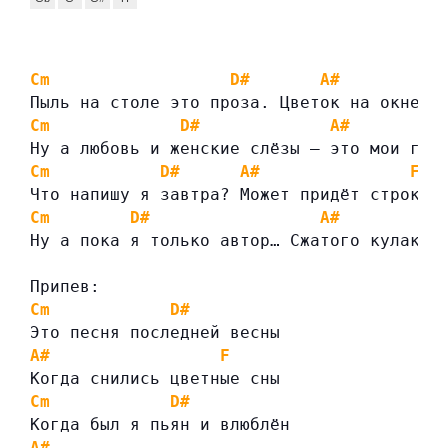
Cm
D#
A#
Пыль на столе это проза. Цветок на окне —
Cm
D#
A#
Ну а любовь и женские слёзы — это мои гре
Cm
D#
A#
F
Что напишу я завтра? Может придёт строка.
Cm
D#
A#
Ну а пока я только автор… Сжатого кулака!
Припев:
Cm
D#
Это песня последней весны
A#
F
Когда снились цветные сны
Cm
D#
Когда был я пьян и влюблён
A#