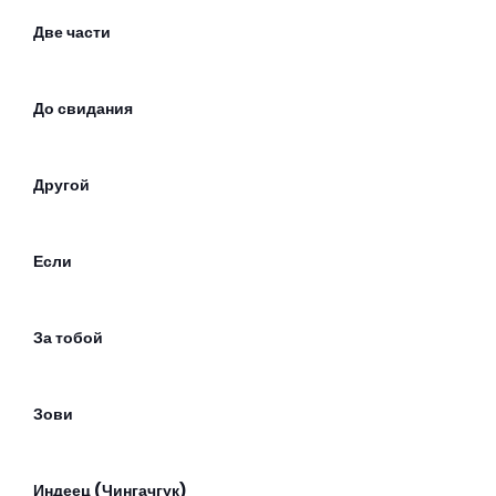
Две части
До свидания
Другой
Если
За тобой
Зови
Индеец (Чингачгук)