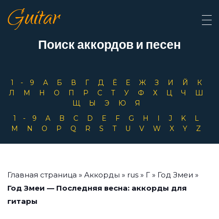
Guitar
Поиск аккордов и песен
1-9
А
Б
В
Г
Д
Ё
Е
Ж
З
И
Й
К
Л
М
Н
О
П
Р
С
Т
У
Ф
Х
Ц
Ч
Ш
Щ
Ы
Э
Ю
Я
1-9
A
B
C
D
E
F
G
H
I
J
K
L
M
N
O
P
Q
R
S
T
U
V
W
X
Y
Z
Главная страница
»
Аккорды
»
rus
»
Г
»
Год Змеи
»
Год Змеи — Последняя весна: аккорды для
гитары