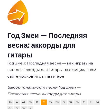
Год Змеи — Последняя
весна: аккорды для
гитары
Год Змеи: Последняя весна — как играть на
гитаре, аккорды для гитары на официальном
сайте уроков игры на гитаре
Выбор тональности песни Год Змеи —
Последняя весна: аккорды для гитары
Ab
A
A#
Bb
B
C
C#
Db
D
D#
Eb
E
F
F#
Gb
G
G#
H