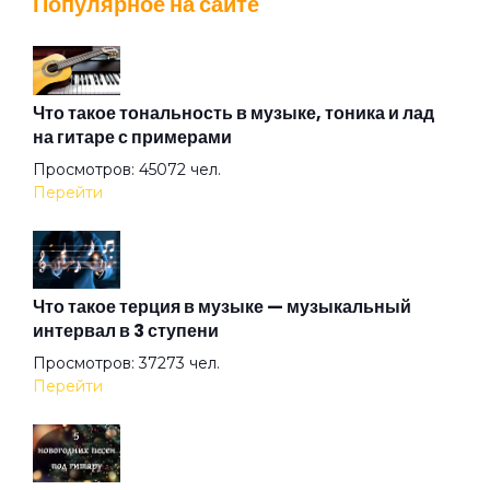
Популярное на сайте
Против
Радуйся
Что такое тональность в музыке, тоника и лад
на гитаре с примерами
Просмотров: 45072 чел.
Романс
Перейти
Секс и рок-н-ролл
Что такое терция в музыке — музыкальный
интервал в 3 ступени
Спокойной ночи
Просмотров: 37273 чел.
Перейти
Цветы на майдане
Я живу так...