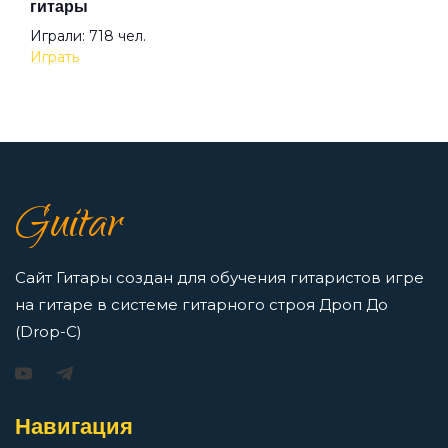
гитары
Просмотров: 23259 чел.
Играли: 718 чел.
Перейти
Играть
7 нот в музыке: До, Ре, Ми, Фа, Соль, Ля, Си —
как освоить нотную грамоту новичкам
Просмотров: 16416 чел.
Guitar
Перейти
Сайт Гитары создан для обучения гитаристов игре
на гитаре в системе гитарного строя Дроп До
(Drop-C)
Игорь Растеряев — Безрукавочка: аккорды для
гитары
Просмотров: 15193 чел.
Навигация
Перейти