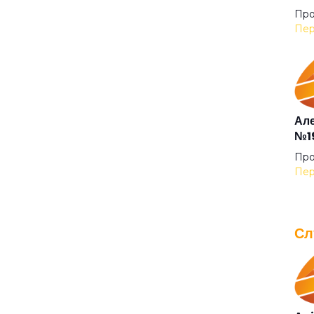
Про
Пер
Але
№19
Про
Пер
Сл
IOW
для
Про