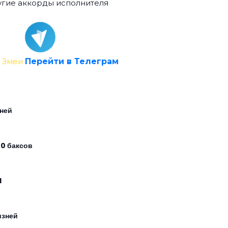
гие аккорды исполнителя
 Змеи
Перейти в Телеграм
дней
0 баксов
l
изней