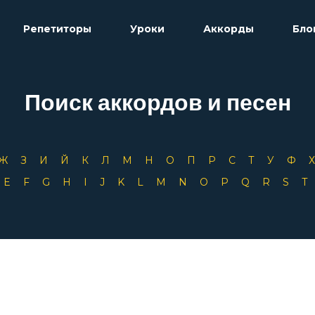
Репетиторы
Уроки
Аккорды
Бло
Поиск аккордов и песен
Ж
З
И
Й
К
Л
М
Н
О
П
Р
С
Т
У
Ф
D
E
F
G
H
I
J
K
L
M
N
O
P
Q
R
S