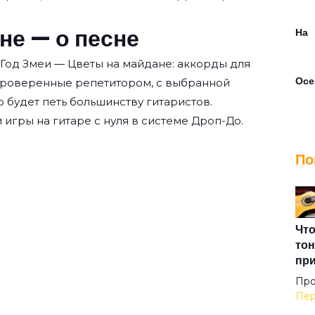
не — о песне
На
 Год Змеи — Цветы на майдане: аккорды для
Осе
проверенные репетитором, с выбранной
о будет петь большинству гитаристов.
 игры на гитаре с нуля
в системе Дроп-До.
Пос
По
Про
Про
Что
тон
пр
Рад
Про
Пер