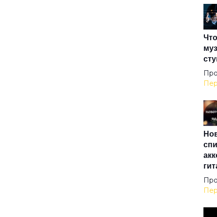
Ром
Что
Сек
муз
сту
Спо
Про
Пер
Я жи
Нов
Я з
спи
акк
гит
Про
Пер