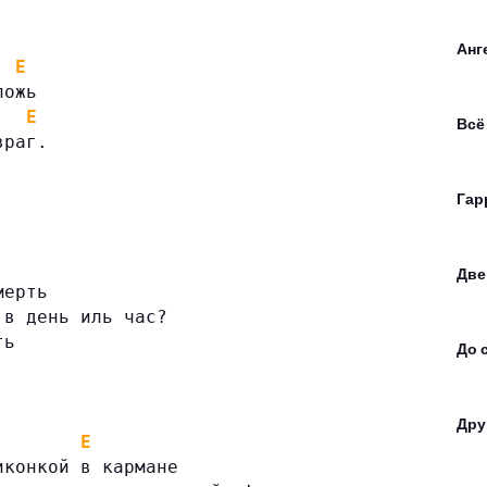
Анг
E
ложь
E
Всё
враг.
Гар
Две
мерть
 в день иль час?
ть
До 
Дру
E
иконкой в кармане