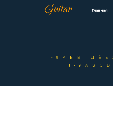
Guitar
Главная
1-9
А
Б
В
Г
Д
Ё
Е
1-9
A
B
C