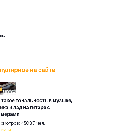
нь
ледняя весна
пулярное на сайте
ститутка весна
тив
 такое тональность в музыке,
ика и лад на гитаре с
имерами
уйся
смотров: 45087 чел.
ейти