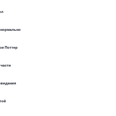
ел
 нормально
ри Поттер
 части
свидания
гой