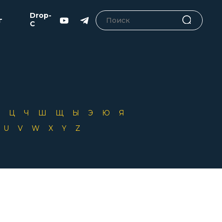
Drop-
г
C
Х
Ц
Ч
Ш
Щ
Ы
Э
Ю
Я
T
U
V
W
X
Y
Z