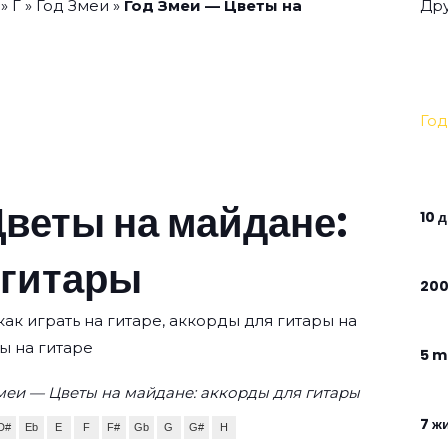
»
Г
»
Год Змеи
»
Год Змеи — Цветы на
Дру
Год
Цветы на майдане:
10 
 гитары
200
ак играть на гитаре, аккорды для гитары на
ы на гитаре
5 m
меи — Цветы на майдане: аккорды для гитары
7 ж
D#
Eb
E
F
F#
Gb
G
G#
H