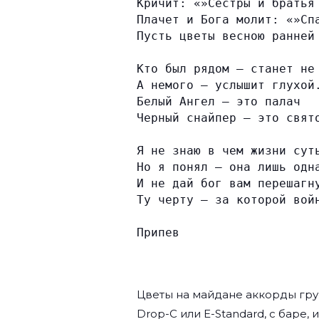
Кричит: «»Сестры и братья
Плачет и Бога молит: «»Сп
Пусть цветы весною ранней
Кто был рядом — станет не
А немого — услышит глухой
Белый Ангел — это палач
Черный снайпер — это свят
Я не знаю в чем жизни сут
Но я понял — она лишь одн
И не дай бог вам перешагн
Ту черту — за которой вой
Припев
Цветы на майдане аккорды гр
Drop-C или E-Standard, с баре,