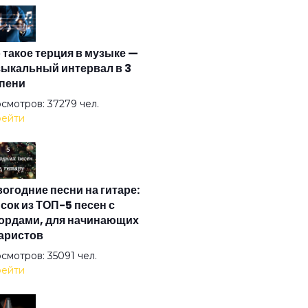
анс
 такое терция в музыке —
с и рок-н-ролл
ыкальный интервал в 3
пени
койной ночи
смотров: 37279 чел.
ейти
ву так...
огодние песни на гитаре:
наю
сок из ТОП-5 песен с
ордами, для начинающих
аристов
смотров: 35091 чел.
ейти