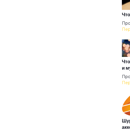
Что
Про
Пер
Что
и м
Про
Пер
Шур
акк