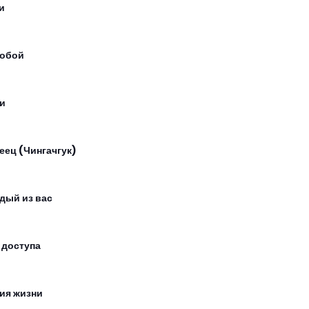
и
тобой
и
еец (Чингачгук)
дый из вас
 доступа
ия жизни