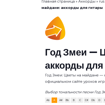
Главная страница
»
Аккорды
»
rus
майдане: аккорды для гитары
Год Змеи — 
аккорды для
Год Змеи: Цветы на майдане — к
официальном сайте уроков игр
Выбор тональности песни Год З
Ab
A
A#
Bb
B
C
C#
Db
D