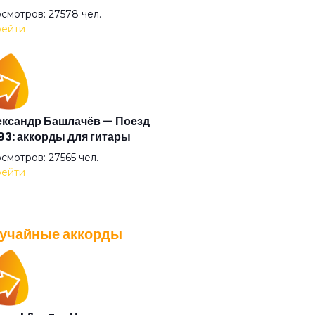
смотров: 27578 чел.
ейти
ксандр Башлачёв — Поезд
3: аккорды для гитары
смотров: 27565 чел.
ейти
учайные аккорды
A — Плохо танцевать: аккорды
 гитары
смотров: 26040 чел.