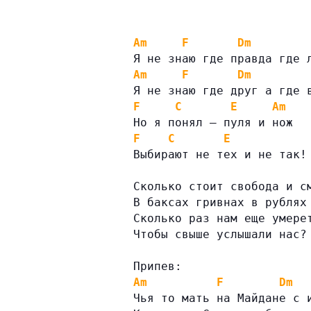
Am
F
Dm
Я не знаю где правда где 
Am
F
Dm
Я не знаю где друг а где 
F
C
E
Am
Но я понял — пуля и нож
F
C
E
Выбирают не тех и не так!
Сколько стоит свобода и с
В баксах гривнах в рублях
Сколько раз нам еще умере
Чтобы свыше услышали нас?
Припев:
Am
F
Dm
Чья то мать на Майдане с 