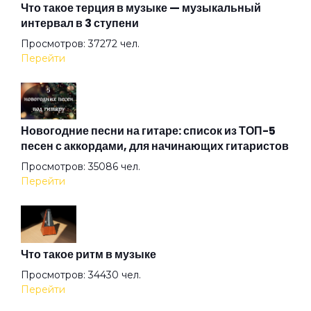
Что такое терция в музыке — музыкальный
интервал в 3 ступени
Секс и рок-н-ролл
Просмотров: 37272 чел.
Перейти
Цветы на майдане
Я живу так...
Новогодние песни на гитаре: список из ТОП-5
песен с аккордами, для начинающих гитаристов
Просмотров: 35086 чел.
Я знаю
Перейти
Что такое ритм в музыке
Просмотров: 34430 чел.
Перейти