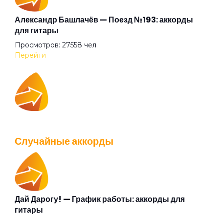
Александр Башлачёв — Поезд №193: аккорды
для гитары
Просмотров: 27558 чел.
Перейти
IOWA — Плохо танцевать: аккорды для гитары
Просмотров: 26037 чел.
Случайные аккорды
Перейти
Дай Дарогу! — График работы: аккорды для
Валентин Стрыкало — Gay porn: аккорды для
гитары