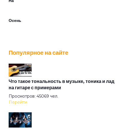
На
Осень
Последняя весна
Популярное на сайте
Проститутка весна
Против
Что такое тональность в музыке, тоника и лад
на гитаре с примерами
Просмотров: 45069 чел.
Радуйся
Перейти
Романс