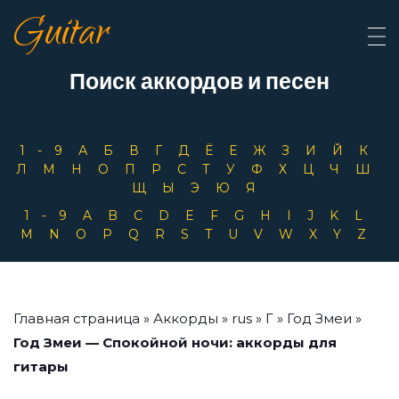
Guitar
Поиск аккордов и песен
1-9
А
Б
В
Г
Д
Ё
Е
Ж
З
И
Й
К
Л
М
Н
О
П
Р
С
Т
У
Ф
Х
Ц
Ч
Ш
Щ
Ы
Э
Ю
Я
1-9
A
B
C
D
E
F
G
H
I
J
K
L
M
N
O
P
Q
R
S
T
U
V
W
X
Y
Z
Главная страница
»
Аккорды
»
rus
»
Г
»
Год Змеи
»
Год Змеи — Спокойной ночи: аккорды для
гитары