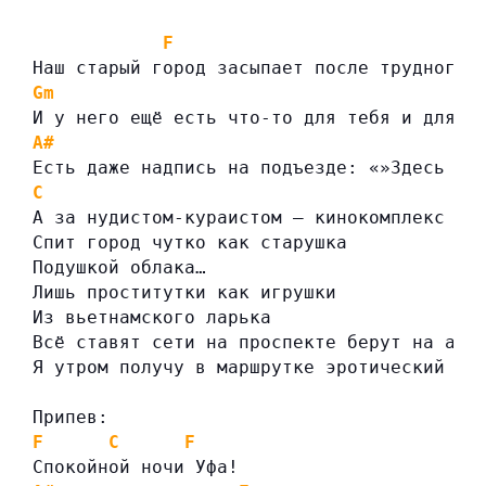
F
Наш старый город засыпает после трудного 
Gm
И у него ещё есть что-то для тебя и для м
A#
Есть даже надпись на подъезде: «»Здесь жи
C
А за нудистом-кураистом — кинокомплекс «»
Спит город чутко как старушка
Подушкой облака…
Лишь проститутки как игрушки
Из вьетнамского ларька
Всё ставят сети на проспекте берут на або
Я утром получу в маршрутке эротический ма
Припев:
F
C
F
Спокойной ночи Уфа!