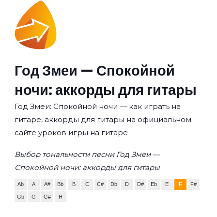
Год Змеи — Спокойной
ночи: аккорды для гитары
Год Змеи: Спокойной ночи — как играть на
гитаре, аккорды для гитары на официальном
сайте уроков игры на гитаре
Выбор тональности песни Год Змеи —
Спокойной ночи: аккорды для гитары
Ab
A
A#
Bb
B
C
C#
Db
D
D#
Eb
E
F
F#
Gb
G
G#
H