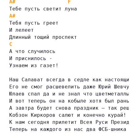
A#
F
Тебе пусть светит луна
A#
Тебя пусть греет
И лелеет
Длинный тощий проспект
C
А что случилось
И приснилось -
Узнаем из газет!
Наш Салават всегда в седле как настоящий 
Его не смог расшевелить даже Юрий Шевчук.
Юлаев спал да и не знал что цветметаллы в
И вот теперь он на кобыле хотя был раньше
А завтра будет снова праздник — так решил
Кобзон Киркоров салют и конечно курай!
К нам сегодня прилетит Всея Руси Президен
Теперь на каждого из нас два ФСБ-шника и 