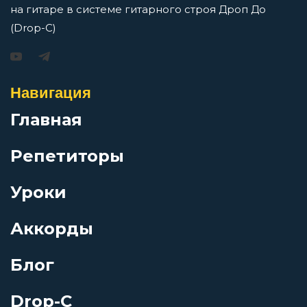
на гитаре в системе гитарного строя Дроп До
(Drop-C)
Игорь Растеряев — Безрукавочка: аккорды для
гитары
Навигация
Просмотров: 15192 чел.
Перейти
Главная
Репетиторы
Уроки
АукцЫон — Возле меня: аккорды для гитары
Просмотров: 10492 чел.
Аккорды
Перейти
Блог
Drop-C