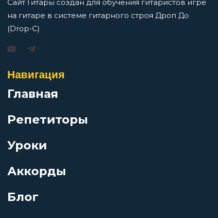
Сайт Гитары создан для обучения гитаристов игре
на гитаре в системе гитарного строя Дроп До
Поток
(Drop-C)
Игорь Растеряев — Безрукавочка: аккорды для
гитары
Поцелуй и укус
Просмотров: 15192 чел.
Навигация
Перейти
Приснилось мне
Главная
Репетиторы
Прозрачная
АукцЫон — Возле меня: аккорды для гитары
Уроки
Прости
Просмотров: 10492 чел.
Перейти
Аккорды
Прошлое
Блог