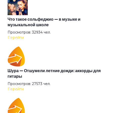
Лошадка
Что такое сольфеджио — в музыке и
музыкальной школе
Просмотров: 32934 чел.
Маленький Иисус
Перейти
Меланхолия
На пути к любви
Шура — Отшумели летние дожди: аккорды для
гитары
Просмотров: 27573 чел.
Находящая утешение в самоубийствах
Перейти
Начало дня