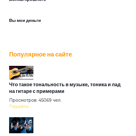
Вы мои деньги
Галлюцинация
Популярное на сайте
Головоломка
Дела людей
Что такое тональность в музыке, тоника и лад
на гитаре с примерами
Просмотров: 45069 чел.
День как день
Перейти
Детка