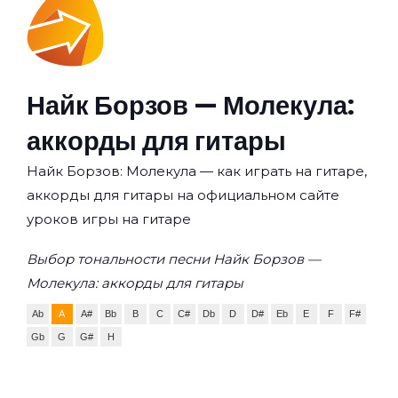
Найк Борзов — Молекула:
аккорды для гитары
Найк Борзов: Молекула — как играть на гитаре,
аккорды для гитары на официальном сайте
уроков игры на гитаре
Выбор тональности песни Найк Борзов —
Молекула: аккорды для гитары
Ab
A
A#
Bb
B
C
C#
Db
D
D#
Eb
E
F
F#
Gb
G
G#
H