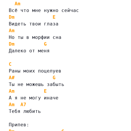
Am
Всё что мне нужно сейчас
Dm
E
Видеть твои глаза
Am
Но ты в морфии сна
Dm
G
Далеко от меня
C
Раны моих поцелуев
A#
G
Ты не можешь забыть
Am
E
А я не могу иначе
Am
A7
Тебя любить
Припев: