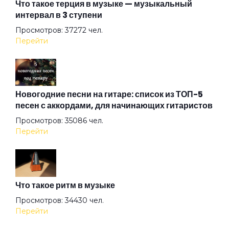
Что такое терция в музыке — музыкальный
интервал в 3 ступени
Ева
Просмотров: 37272 чел.
Перейти
Жемчужина
Загадка
Новогодние песни на гитаре: список из ТОП-5
песен с аккордами, для начинающих гитаристов
Просмотров: 35086 чел.
Закрыто
Перейти
Игрок
Что такое ритм в музыке
Как дела?
Просмотров: 34430 чел.
Перейти
Капля крови создателя