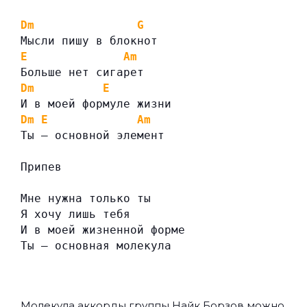
Dm
G
Мысли пишу в блокнот
E
Am
Больше нет сигарет
Dm
E
И в моей формуле жизни
Dm
E
Am
Ты — основной элемент
Припев
Мне нужна только ты
Я хочу лишь тебя
И в моей жизненной форме
Ты — основная молекула
Молекула аккорды группы
Найк Борзов
можно