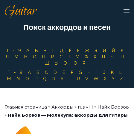
Guitar
Поиск аккордов и песен
1-9
А
Б
В
Г
Д
Ё
Е
Ж
З
И
Й
К
Л
М
Н
О
П
Р
С
Т
У
Ф
Х
Ц
Ч
Ш
Щ
Ы
Э
Ю
Я
1-9
A
B
C
D
E
F
G
H
I
J
K
L
M
N
O
P
Q
R
S
T
U
V
W
X
Y
Z
Главная страница
»
Аккорды
»
rus
»
Н
»
Найк Борзов
»
Найк Борзов — Молекула: аккорды для гитары