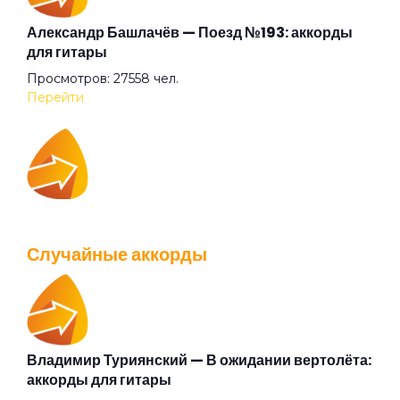
Не предел
Александр Башлачёв — Поезд №193: аккорды
для гитары
Просмотров: 27558 чел.
Некорректная конкретность
Перейти
Ночь надвигается
IOWA — Плохо танцевать: аккорды для гитары
Одна она
Просмотров: 26037 чел.
Случайные аккорды
Перейти
Паническая атака
Письмо от Мери Джейн
Владимир Туриянский — В ожидании вертолёта:
Валентин Стрыкало — Gay porn: аккорды для
аккорды для гитары
гитары