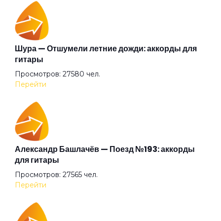
Меланхолия
Молекула
Шура — Отшумели летние дожди: аккорды для
гитары
Просмотров: 27580 чел.
На пути к любви
Перейти
Находящая утешение в самоубийствах
Начало дня
Александр Башлачёв — Поезд №193: аккорды
для гитары
Просмотров: 27565 чел.
Не предел
Перейти
Некорректная конкретность