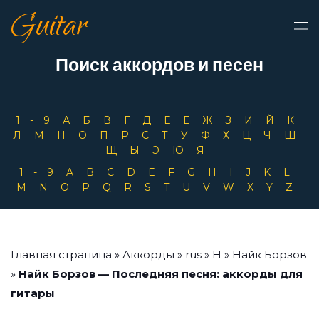
Guitar
Поиск аккордов и песен
1-9
А
Б
В
Г
Д
Ё
Е
Ж
З
И
Й
К
Л
М
Н
О
П
Р
С
Т
У
Ф
Х
Ц
Ч
Ш
Щ
Ы
Э
Ю
Я
1-9
A
B
C
D
E
F
G
H
I
J
K
L
M
N
O
P
Q
R
S
T
U
V
W
X
Y
Z
Главная страница
»
Аккорды
»
rus
»
Н
»
Найк Борзов
»
Найк Борзов — Последняя песня: аккорды для
гитары