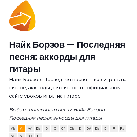
Найк Борзов — Последняя
песня: аккорды для
гитары
Найк Борзов: Последняя песня — как играть на
гитаре, аккорды для гитары на официальном
сайте уроков игры на гитаре
Выбор тональности песни Найк Борзов —
Последняя песня: аккорды для гитары
Ab
A
A#
Bb
B
C
C#
Db
D
D#
Eb
E
F
F#
Gb
G
G#
H