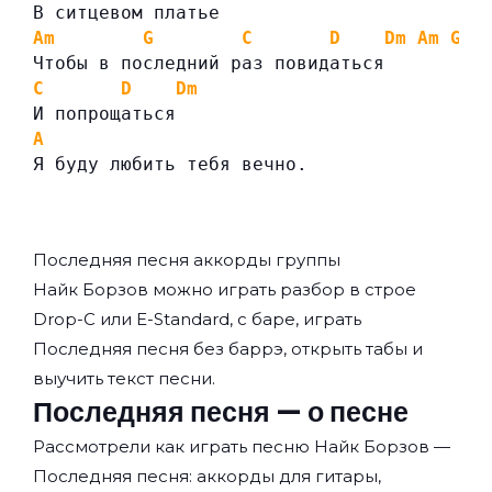
В ситцевом платье
Am
G
C
D
Dm
Am
G
Чтобы в последний раз повидаться
C
D
Dm
И попрощаться
A
Я буду любить тебя вечно.
Последняя песня аккорды группы
Найк Борзов
можно играть разбор в строе
Drop-C или E-Standard, с баре, играть
Последняя песня без баррэ, открыть табы и
выучить текст песни.
Последняя песня — о песне
Рассмотрели как играть песню Найк Борзов —
Последняя песня: аккорды для гитары,