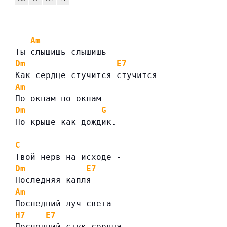
Am
Ты слышишь слышишь
Dm
E7
Как сердце стучится стучится
Am
По окнам по окнам
Dm
G
По крыше как дождик.
C
Твой нерв на исходе -
Dm
E7
Последняя капля
Am
Последний луч света
H7
E7
Последний стук сердца.