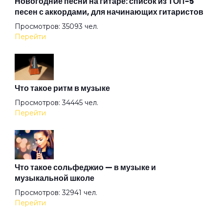
Новогодние песни на гитаре: список из ТОП-5
песен с аккордами, для начинающих гитаристов
Просмотров: 35093 чел.
Закрыто
Перейти
Игрок
Что такое ритм в музыке
Как дела?
Просмотров: 34445 чел.
Перейти
Капля крови создателя
Лошадка
Что такое сольфеджио — в музыке и
музыкальной школе
Просмотров: 32941 чел.
Маленький Иисус
Перейти