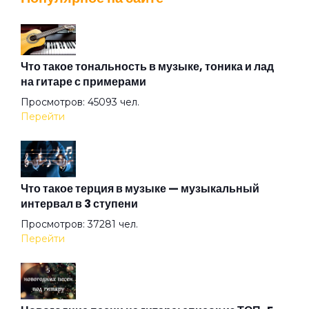
Головоломка
Дела людей
Что такое тональность в музыке, тоника и лад
на гитаре с примерами
Просмотров: 45093 чел.
День как день
Перейти
Детка
Что такое терция в музыке — музыкальный
интервал в 3 ступени
Ева
Просмотров: 37281 чел.
Перейти
Жемчужина
Загадка