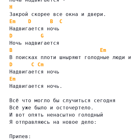
H
Закрой скорее все окна и двери.
Em
D
B
C
Надвигается ночь
D
G
Ночь надвигается
B
Em
В поисках плоти шныряют голодные люди и з
D
C
Cm
Надвигается ночь
Em
Надвигается ночь.
Всё что могло бы случиться сегодня
Всё уже было и осточертело.
И вот опять ненасытно голодный
Я отправляюсь на новое дело:
Припев: