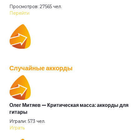
Просмотров: 27565 чел.
Не предел
Перейти
Некорректная конкретность
IOWA — Плохо танцевать: аккорды для гитары
Одна она
Просмотров: 26040 чел.
Случайные аккорды
Перейти
Паническая атака
Письмо от Мери Джейн
Олег Митяев — Критическая масса: аккорды для
Валентин Стрыкало — Gay porn: аккорды для
гитары
гитары
Погружение
Играли: 573 чел.
Просмотров: 25697 чел.
Играть
Перейти