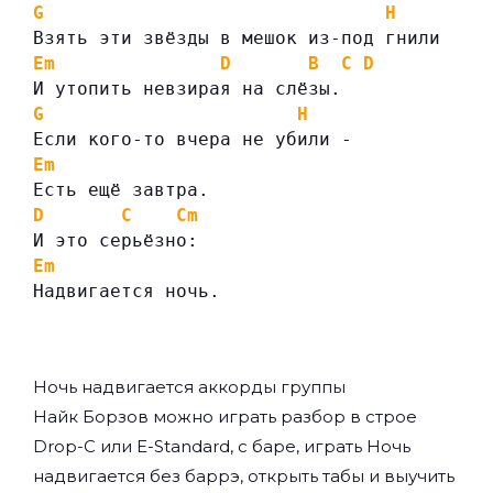
G
H
Взять эти звёзды в мешок из-под гнили
Em
D
B
C
D
И утопить невзирая на слёзы.
G
H
Если кого-то вчера не убили -
Em
Есть ещё завтра.
D
C
Cm
И это серьёзно:
Em
Надвигается ночь.
Ночь надвигается аккорды группы
Найк Борзов
можно играть разбор в строе
Drop-C или E-Standard, с баре, играть Ночь
надвигается без баррэ, открыть табы и выучить