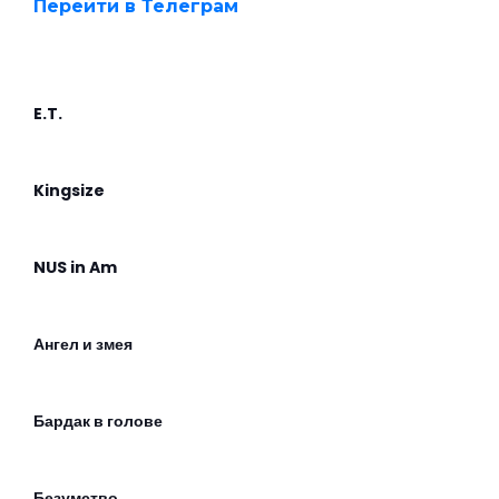
Перейти в Телеграм
E.T.
Kingsize
NUS in Am
Ангел и змея
Бардак в голове
Безумство