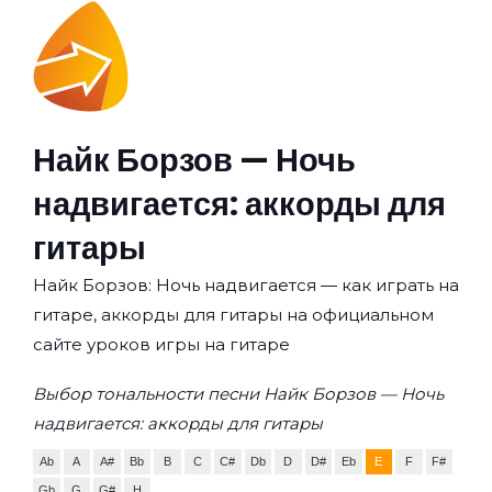
Найк Борзов — Ночь
надвигается: аккорды для
гитары
Найк Борзов: Ночь надвигается — как играть на
гитаре, аккорды для гитары на официальном
сайте уроков игры на гитаре
Выбор тональности песни Найк Борзов — Ночь
надвигается: аккорды для гитары
Ab
A
A#
Bb
B
C
C#
Db
D
D#
Eb
E
F
F#
Gb
G
G#
H