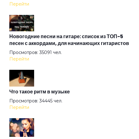
Перейти
Жемчужина
Загадка
Новогодние песни на гитаре: список из ТОП-5
песен с аккордами, для начинающих гитаристов
Просмотров: 35091 чел.
Закрыто
Перейти
Игрок
Что такое ритм в музыке
Как дела?
Просмотров: 34445 чел.
Перейти
Капля крови создателя