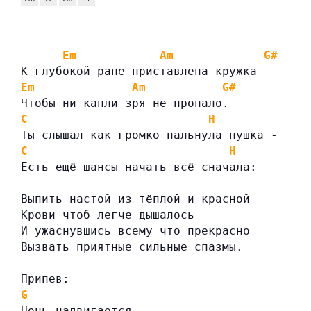
Em
Am
G#
К глубокой ране приставлена кружка
Em
Am
G#
Чтобы ни капли зря не пропало.
C
H
Ты слышал как громко пальнула пушка -
C
H
Есть ещё шансы начать всё сначала:
Выпить настой из тёплой и красной
Крови чтоб легче дышалось
И ужаснувшись всему что прекрасно
Вызвать приятные сильные спазмы.
Припев:
G
Ночь надвигается -