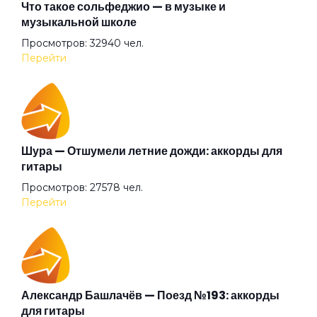
Лошадка
Что такое сольфеджио — в музыке и
музыкальной школе
Просмотров: 32940 чел.
Маленький Иисус
Перейти
Меланхолия
Молекула
Шура — Отшумели летние дожди: аккорды для
гитары
Просмотров: 27578 чел.
На пути к любви
Перейти
Находящая утешение в самоубийствах
Начало дня
Александр Башлачёв — Поезд №193: аккорды
для гитары