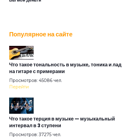
Вы мои деньги
Галлюцинация
Популярное на сайте
Головоломка
Дела людей
Что такое тональность в музыке, тоника и лад
на гитаре с примерами
Просмотров: 45086 чел.
День как день
Перейти
Детка
Что такое терция в музыке — музыкальный
интервал в 3 ступени
Ева
Просмотров: 37275 чел.