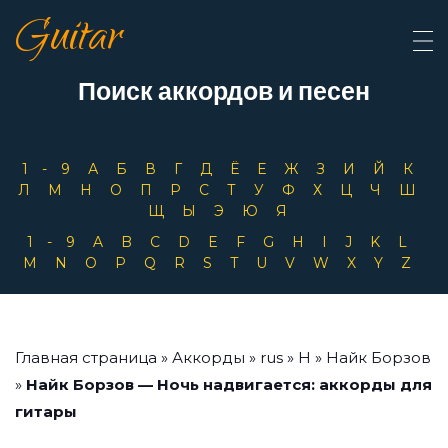
Guitar
Поиск аккордов и песен
1-9
А
Б
В
Г
Д
Ё
Е
Ж
З
И
Й
К
Л
М
Н
О
П
Р
С
Т
У
Ф
Х
Ц
Ч
Ш
Щ
Ы
Э
Ю
Я
1-9
A
B
C
D
E
F
G
H
I
J
K
L
M
N
O
P
Q
R
S
T
U
V
W
X
Y
Z
Главная страница
»
Аккорды
»
rus
»
Н
»
Найк Борзов
»
Найк Борзов — Ночь надвигается: аккорды для
гитары