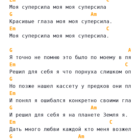
Моя суперсила моя моя суперсила
G
Am
Красивые глаза моя моя суперсила.
Em
C
Моя суперсила моя моя суперсила.
G
Am
Я точно не помню это было по моему в пято
Em
C
Решил для себя я что порнуха слишком опас
G
Но позже нашел кассету у предков они плох
Em
И понял я ошибался конкретно своими глаза
G
Am
И решил для себя я на планете Земля я.
Em
C
Дать много любви каждой кто меня возжелае
G
Am