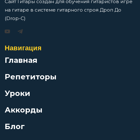
Сайт Гитары создан для обучения гитаристов игре
Последняя песня
на гитаре в системе гитарного строя Дроп До
(Drop-C)
Последствия любви
Игорь Растеряев — Безрукавочка: аккорды для
гитары
Навигация
Поток
Просмотров: 15192 чел.
Главная
Перейти
Поцелуй и укус
Репетиторы
Приснилось мне
Уроки
АукцЫон — Возле меня: аккорды для гитары
Аккорды
Прозрачная
Просмотров: 10493 чел.
Перейти
Блог
Прости