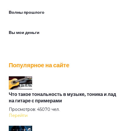
Волны прошлого
Вы мои деньги
Галлюцинация
Популярное на сайте
Головоломка
Дела людей
Что такое тональность в музыке, тоника и лад
на гитаре с примерами
Просмотров: 45070 чел.
День как день
Перейти