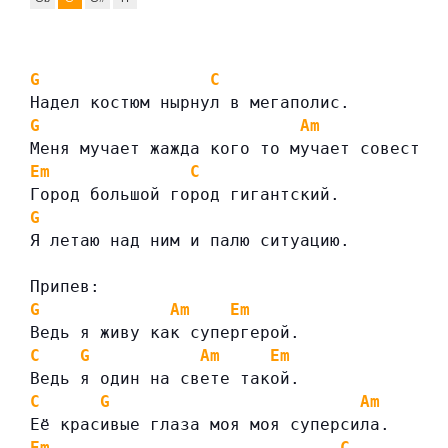
G
C
Надел костюм нырнул в мегаполис.
G
Am
Меня мучает жажда кого то мучает совесть.
Em
C
Город большой город гигантский.
G
Я летаю над ним и палю ситуацию.
Припев:
G
Am
Em
Ведь я живу как супергерой.
C
G
Am
Em
Ведь я один на свете такой.
C
G
Am
Её красивые глаза моя моя суперсила.
Em
C