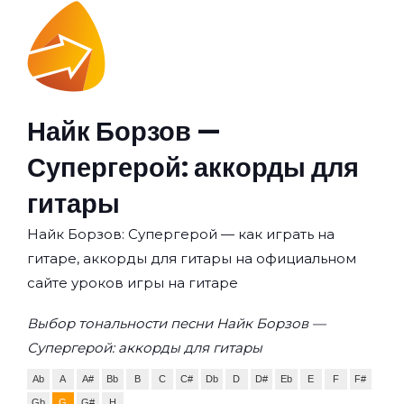
Найк Борзов —
Супергерой: аккорды для
гитары
Найк Борзов: Супергерой — как играть на
гитаре, аккорды для гитары на официальном
сайте уроков игры на гитаре
Выбор тональности песни Найк Борзов —
Супергерой: аккорды для гитары
Ab
A
A#
Bb
B
C
C#
Db
D
D#
Eb
E
F
F#
Gb
G
G#
H