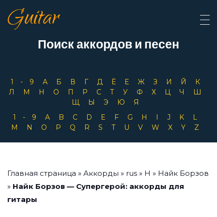
Guitar
Поиск аккордов и песен
1-9
А
Б
В
Г
Д
Ё
Е
Ж
З
И
Й
К
Л
М
Н
О
П
Р
С
Т
У
Ф
Х
Ц
Ч
Ш
Щ
Ы
Э
Ю
Я
1-9
A
B
C
D
E
F
G
H
I
J
K
L
M
N
O
P
Q
R
S
T
U
V
W
X
Y
Z
Главная страница
»
Аккорды
»
rus
»
Н
»
Найк Борзов
»
Найк Борзов — Супергерой: аккорды для
гитары