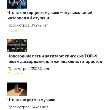
Детка
Что такое терция в музыке — музыкальный
интервал в 3 ступени
Ева
Просмотров: 37272 чел.
Перейти
Жемчужина
Загадка
Новогодние песни на гитаре: список из ТОП-5
песен с аккордами, для начинающих гитаристов
Просмотров: 35086 чел.
Закрыто
Перейти
Игрок
Что такое ритм в музыке
Как дела?
Просмотров: 34431 чел.