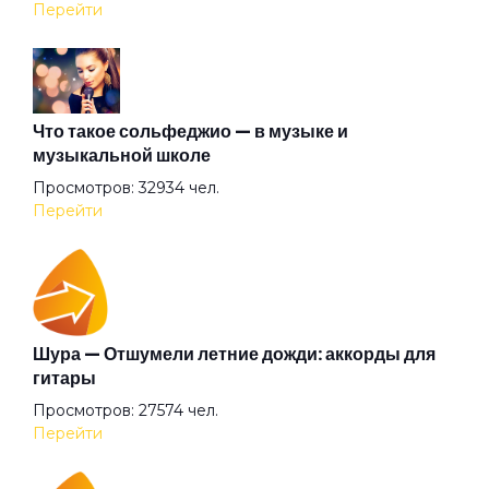
Перейти
Капля крови создателя
Лошадка
Что такое сольфеджио — в музыке и
музыкальной школе
Просмотров: 32934 чел.
Маленький Иисус
Перейти
Меланхолия
Молекула
Шура — Отшумели летние дожди: аккорды для
гитары
Просмотров: 27574 чел.
На пути к любви
Перейти