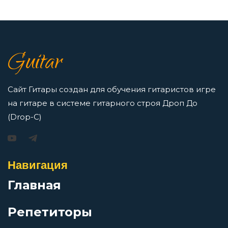
Пойми и прости
7 нот в музыке: До, Ре, Ми, Фа, Соль, Ля, Си —
как освоить нотную грамоту новичкам
Полёт
Guitar
Просмотров: 16422 чел.
Перейти
Последняя песня
Сайт Гитары создан для обучения гитаристов игре
на гитаре в системе гитарного строя Дроп До
Последствия любви
(Drop-C)
Игорь Растеряев — Безрукавочка: аккорды для
гитары
Поток
Навигация
Просмотров: 15195 чел.
Перейти
Главная
Поцелуй и укус
Репетиторы
Приснилось мне