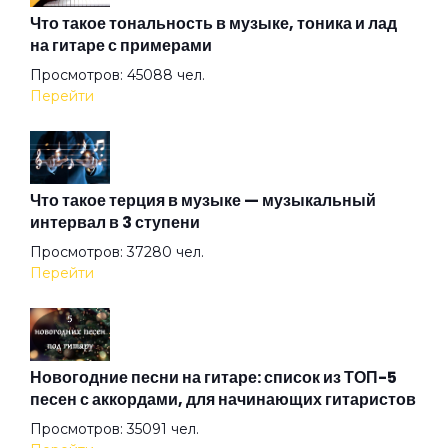
Дела людей
Что такое тональность в музыке, тоника и лад
на гитаре с примерами
Просмотров: 45088 чел.
День как день
Перейти
Детка
Что такое терция в музыке — музыкальный
интервал в 3 ступени
Ева
Просмотров: 37280 чел.
Перейти
Жемчужина
Загадка
Новогодние песни на гитаре: список из ТОП-5
песен с аккордами, для начинающих гитаристов
Просмотров: 35091 чел.
Закрыто