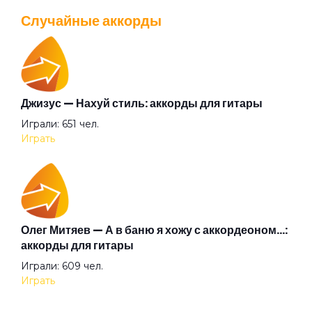
Просмотров: 26040 чел.
Случайные аккорды
Перейти
Одна она
Паническая атака
Джизус — Нахуй стиль: аккорды для гитары
Валентин Стрыкало — Gay porn: аккорды для
Играли: 651 чел.
гитары
Письмо от Мери Джейн
Играть
Просмотров: 25697 чел.
Перейти
Погружение
Олег Митяев — А в баню я хожу с аккордеоном…:
Подари мне грусть свою
Аккорды для начинающих играть на гитаре —
аккорды для гитары
легкие и простые песни на гитаре
Играли: 609 чел.
Просмотров: 23269 чел.
Подсос и отсос
Играть
Перейти