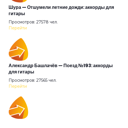
Молекула
Шура — Отшумели летние дожди: аккорды для
гитары
Просмотров: 27578 чел.
На пути к любви
Перейти
Находящая утешение в самоубийствах
Начало дня
Александр Башлачёв — Поезд №193: аккорды
для гитары
Просмотров: 27565 чел.
Не предел
Перейти
Некорректная конкретность
IOWA — Плохо танцевать: аккорды для гитары
Ночь надвигается