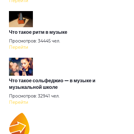
Перейти
Игрок
Что такое ритм в музыке
Как дела?
Просмотров: 34445 чел.
Перейти
Капля крови создателя
Лошадка
Что такое сольфеджио — в музыке и
музыкальной школе
Просмотров: 32941 чел.
Маленький Иисус
Перейти
Меланхолия