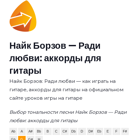
Найк Борзов — Ради
любви: аккорды для
гитары
Найк Борзов: Ради любви — как играть на
гитаре, аккорды для гитары на официальном
сайте уроков игры на гитаре
Выбор тональности песни Найк Борзов — Ради
любви: аккорды для гитары
Ab
A
A#
Bb
B
C
C#
Db
D
D#
Eb
E
F
F#
Gb
G
G#
H