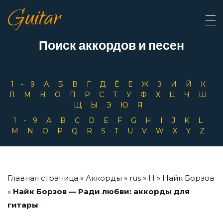
Guitar
Поиск аккордов и песен
1-9
А
Б
В
Г
Д
Ё
Е
Ж
З
И
Й
К
Л
М
Н
О
П
Р
С
Т
У
Ф
Х
Ц
Ч
Ш
Щ
Ы
Э
Ю
Я
1-9
A
B
C
D
E
F
G
H
I
J
K
L
M
N
O
P
Q
R
S
T
U
V
W
X
Y
Z
Главная страница
»
Аккорды
»
rus
»
Н
»
Найк Борзов
»
Найк Борзов — Ради любви: аккорды для
гитары