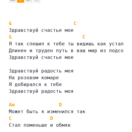
G
C
Здравствуй счастье мое
G
C
Я так спешил к тебе ты видишь как устал я
Длинен и труден путь в ваш мир из подсозн
Здравствуй счастье мое
Здравствуй радость моя
На розовом комаре
Я добирался к тебе
Здравствуй радость моя
Am
D
Может быть я изменился так
C
D
Стал поменьше и обмяк