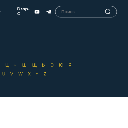
Drop-
г
C
Х
Ц
Ч
Ш
Щ
Ы
Э
Ю
Я
T
U
V
W
X
Y
Z