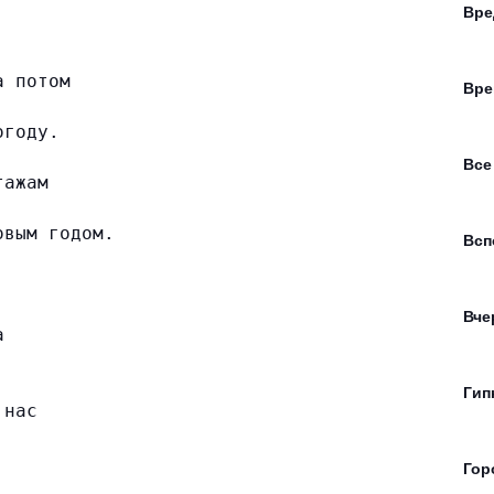
Вре
а потом
Вре
огоду.
Все
тажам
овым годом.
Всп
.
Вче
а
Гип
 нас
Гор