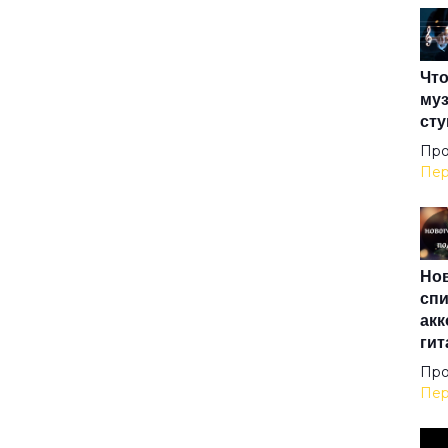
Зим
Что
Кат
муз
сту
Кон
Про
Пер
Кос
Нов
Ма
спи
акк
гит
Мес
Про
Пер
Мно