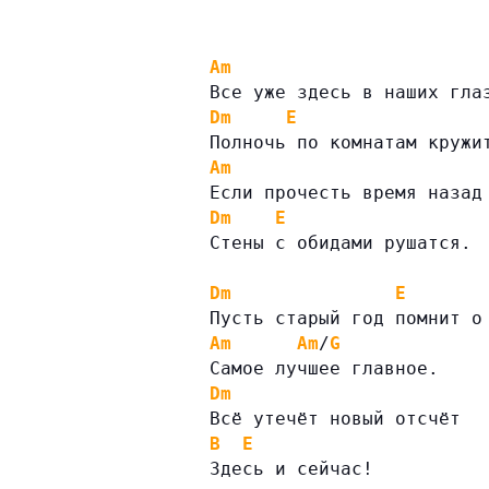
Am
Все уже здесь в наших гла
Dm
E
Полночь по комнатам кружи
Am
Если прочесть время назад
Dm
E
Стены с обидами рушатся.
Dm
E
Пусть старый год помнит о
Am
Am
/
G
Самое лучшее главное.
Dm
Всё утечёт новый отсчёт
B
E
Здесь и сейчас!