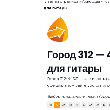
Главная страница
»
Аккорды
»
rus
для гитары
Город 312 — 
для гитары
Город 312: 44561 — как играть н
официальном сайте уроков игр
Выбор тональности песни Город 
Ab
A
A#
Bb
B
C
C#
Db
D