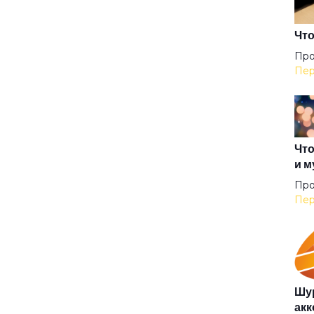
Нас
Что
Про
Пер
Не 
Не 
Что
и м
Неб
Про
Пер
Нев
Нев
Шур
акк