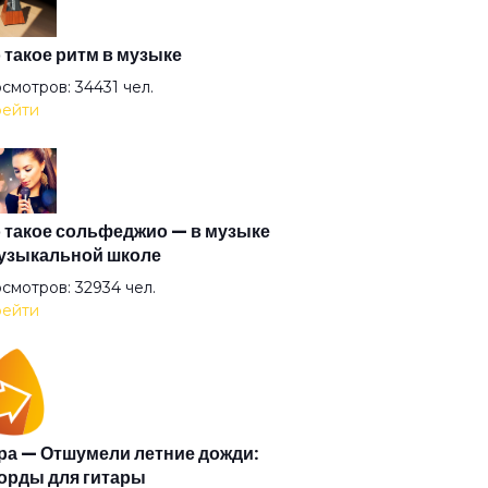
 миллионы
 такое ритм в музыке
смотров: 34431 чел.
ейти
переплыть
теряй меня
 такое сольфеджио — в музыке
узыкальной школе
о в алмазах
смотров: 32934 чел.
ейти
ероятный день
идимка
а — Отшумели летние дожди:
орды для гитары