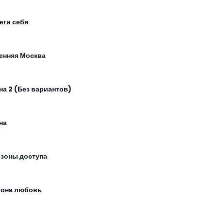
еги себя
енняя Москва
на 2 (Без вариантов)
на
 зоны доступа
 она любовь