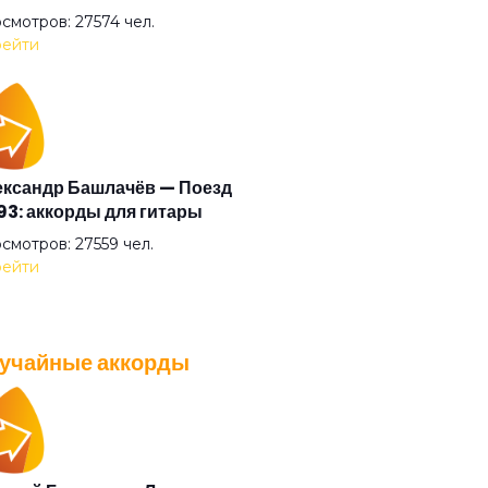
 мира на земле
смотров: 27574 чел.
ейти
ая музыка
рнись
ксандр Башлачёв — Поезд
3: аккорды для гитары
жаться
смотров: 27559 чел.
ейти
ако
учайные аккорды
нь
A — Плохо танцевать: аккорды
 гитары
анусь
смотров: 26037 чел.