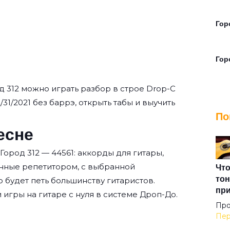
Гор
Гор
д 312
можно играть разбор в строе Drop-C
Гру
2/31/2021 без баррэ, открыть табы и выучить
По
песне
Дев
Город 312 — 44561: аккорды для гитары,
Доб
нные репетитором, с выбранной
Что
тон
о будет петь большинству гитаристов.
пр
 игры на гитаре с нуля
в системе Дроп-До.
Дру
Про
Пер