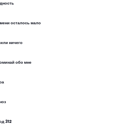
дность
мени осталось мало
 или ничего
оминай обо мне
ра
ноз
од 312