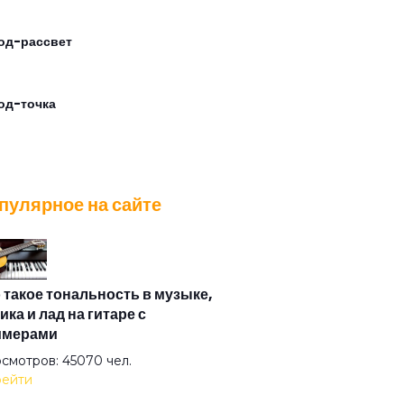
од-рассвет
од-точка
ппа риска
пулярное на сайте
очка
рое утро
 такое тональность в музыке,
ика и лад на гитаре с
имерами
зьям
смотров: 45070 чел.
ейти