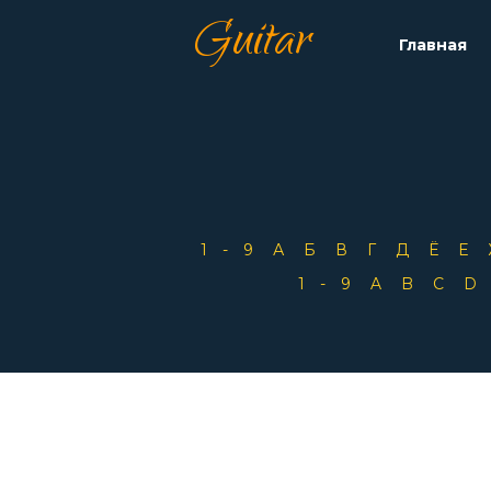
Guitar
Главная
1-9
А
Б
В
Г
Д
Ё
Е
1-9
A
B
C