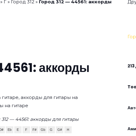
»
Г
»
Город 312
»
Город 312 — 44561: аккорды
Дру
Гор
44561: аккорды
213
To
а гитаре, аккорды для гитары на
ы на гитаре
Авт
312 — 44561: аккорды для гитары
Ами
D#
Eb
E
F
F#
Gb
G
G#
H