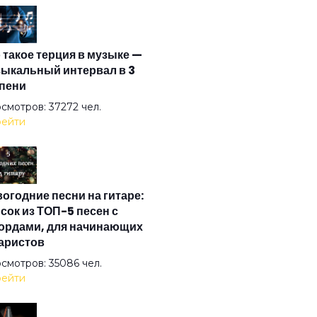
а
 такое терция в музыке —
ится
ыкальный интервал в 3
пени
верт
смотров: 37272 чел.
ейти
мос
огодние песни на гитаре:
ма
сок из ТОП-5 песен с
ордами, для начинающих
аристов
то под солнцем
смотров: 35086 чел.
ейти
готочие