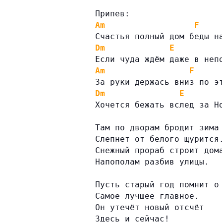
Припев:
Am
F
Счастья полный дом беды н
Dm
E
Если чуда ждём даже в неп
Am
F
За руки держась вниз по э
Dm
E
Хочется бежать вслед за Н
Там по дворам бродит зима
Слепнет от белого щурится
Снежный прораб строит дом
Напополам разбив улицы.
Пусть старый год помнит о
Самое лучшее главное.
Он утечёт новый отсчёт
Здесь и сейчас!