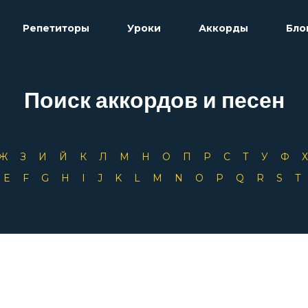
Репетиторы
Уроки
Аккорды
Бло
Поиск аккордов и песен
Ж
З
И
Й
К
Л
М
Н
О
П
Р
С
Т
У
Ф
D
E
F
G
H
I
J
K
L
M
N
O
P
Q
R
S