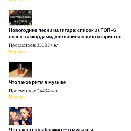
Конверт
Космос
Новогодние песни на гитаре: список из ТОП-5
песен с аккордами, для начинающих гитаристов
Просмотров: 35087 чел.
Мама
Перейти
Место под солнцем
Что такое ритм в музыке
Многоточие
Просмотров: 34434 чел.
Перейти
Нас миллионы
Не переплыть
Что такое сольфеджио — в музыке и