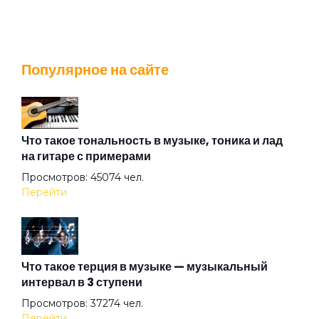
Город-точка
Популярное на сайте
Группа риска
Девочка
Что такое тональность в музыке, тоника и лад
на гитаре с примерами
Просмотров: 45074 чел.
Друзьям
Перейти
Зима
Что такое терция в музыке — музыкальный
интервал в 3 ступени
Катится
Просмотров: 37274 чел.
Перейти