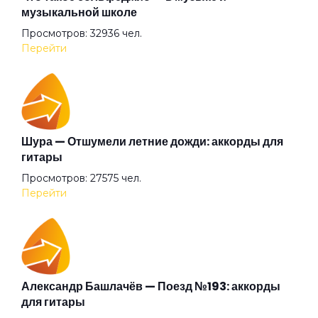
музыкальной школе
Просмотров: 32936 чел.
Не теряй меня
Перейти
Небо в алмазах
Невероятный день
Шура — Отшумели летние дожди: аккорды для
гитары
Просмотров: 27575 чел.
Невидимка
Перейти
Нет мира на земле
Новая музыка
Александр Башлачёв — Поезд №193: аккорды
для гитары