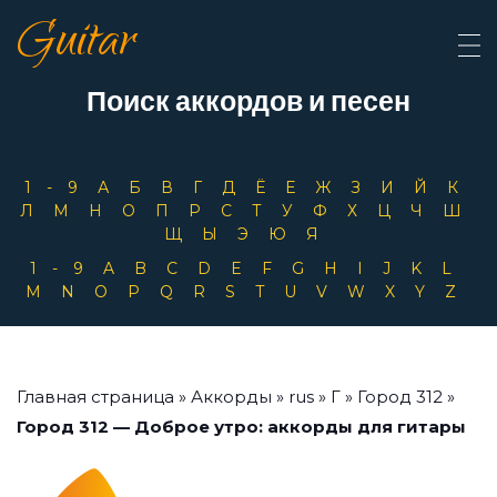
Guitar
Поиск аккордов и песен
1-9
А
Б
В
Г
Д
Ё
Е
Ж
З
И
Й
К
Л
М
Н
О
П
Р
С
Т
У
Ф
Х
Ц
Ч
Ш
Щ
Ы
Э
Ю
Я
1-9
A
B
C
D
E
F
G
H
I
J
K
L
M
N
O
P
Q
R
S
T
U
V
W
X
Y
Z
Главная страница
»
Аккорды
»
rus
»
Г
»
Город 312
»
Город 312 — Доброе утро: аккорды для гитары