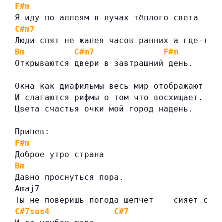
F#m
Я иду по аллеям в лучах тёплого света
C#m7
Люди спят не жалея часов ранних а где-то
Bm
C#m7
F#m
Открываются двери в завтрашний день.
Окна как диафильмы весь мир отображают
И слагаются рифмы о том что восхищает.
Цвета счастья очки мой город надень.
Припев:
F#m
Доброе утро страна
Bm
Давно проснуться пора.
Amaj7
Ты не поверишь погода шепчет    сияет сол
C#7sus4
C#7