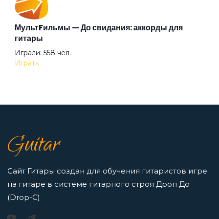
МультFильмы — До свидания: аккорды для
Поговори со мной
Аккорды для начинающих играть на гитаре —
гитары
легкие и простые песни на гитаре
Играли: 558 чел.
Просмотров: 23260 чел.
Помоги ближнему
Играть
Перейти
Помоги мне
7 нот в музыке: До, Ре, Ми, Фа, Соль, Ля, Си —
как освоить нотную грамоту новичкам
После него
Guitar
Просмотров: 16419 чел.
Перейти
Припев
Сайт Гитары создан для обучения гитаристов игре
на гитаре в системе гитарного строя Дроп До
Пружина
(Drop-C)
Игорь Растеряев — Безрукавочка: аккорды для