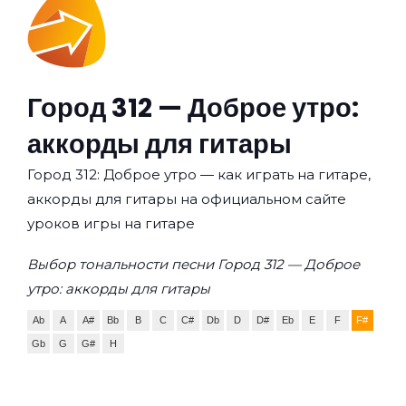
Город 312 — Доброе утро:
аккорды для гитары
Город 312: Доброе утро — как играть на гитаре,
аккорды для гитары на официальном сайте
уроков игры на гитаре
Выбор тональности песни Город 312 — Доброе
утро: аккорды для гитары
Ab
A
A#
Bb
B
C
C#
Db
D
D#
Eb
E
F
F#
Gb
G
G#
H