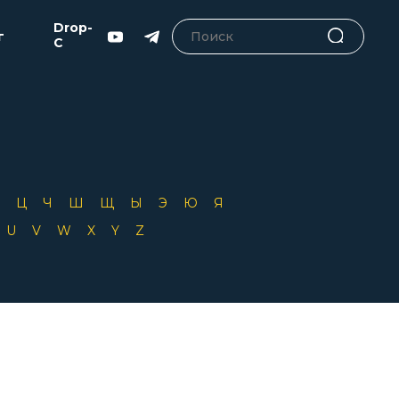
Drop-
г
C
Х
Ц
Ч
Ш
Щ
Ы
Э
Ю
Я
T
U
V
W
X
Y
Z