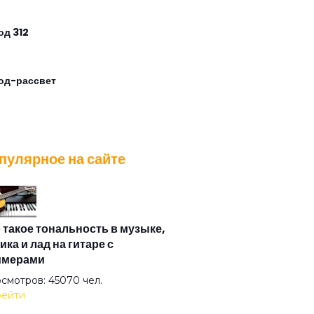
од 312
од-рассвет
од-точка
пулярное на сайте
ппа риска
очка
 такое тональность в музыке,
ика и лад на гитаре с
имерами
рое утро
смотров: 45070 чел.
ейти