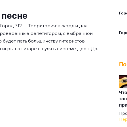
 песне
Гор
Город 312 — Территория: аккорды для
Гор
проверенные репетитором, с выбранной
о будет петь большинству гитаристов.
 игры на гитаре с нуля
в системе Дроп-До.
Гор
По
Гру
Дев
Что
тон
пр
Доб
Про
Пер