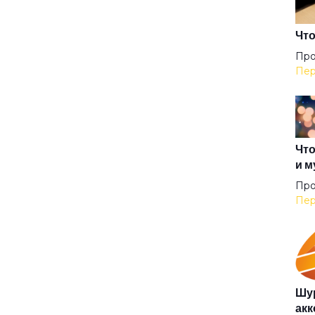
Мно
Что
Про
Пер
Нас
Не 
Что
и м
Не 
Про
Пер
Неб
Нев
Шур
акк