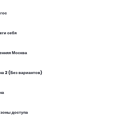
гос
еги себя
енняя Москва
на 2 (Без вариантов)
на
 зоны доступа