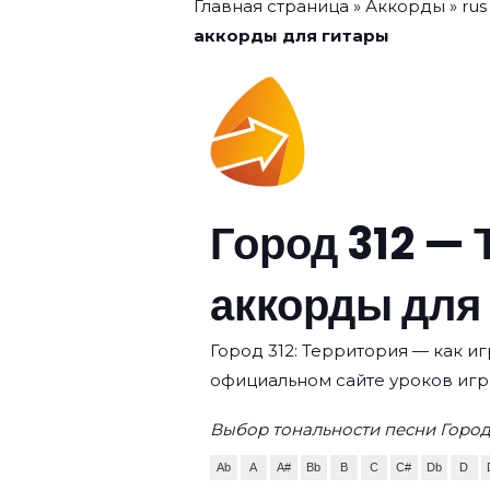
Главная страница
»
Аккорды
»
rus
аккорды для гитары
Город 312 — 
аккорды для
Город 312: Территория — как иг
официальном сайте уроков игр
Выбор тональности песни Город
Ab
A
A#
Bb
B
C
C#
Db
D