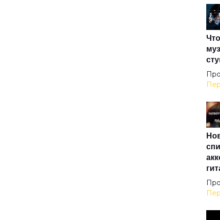
Дру
Что
Зим
муз
сту
Кат
Про
Пер
Кон
Нов
Кос
спи
акк
гит
Ма
Про
Пер
Мес