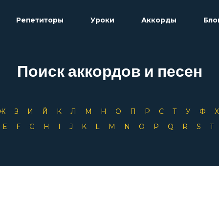
Репетиторы
Уроки
Аккорды
Бло
Поиск аккордов и песен
Ж
З
И
Й
К
Л
М
Н
О
П
Р
С
Т
У
Ф
D
E
F
G
H
I
J
K
L
M
N
O
P
Q
R
S