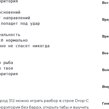
рритория
Вот
основений
т направлений
Вре
 попадет под удар
еальность
Вре
сё нормально
чно не спасет никогда
Все
я рыба
я твоя
Всп
рритория
Вче
ород 312
можно играть разбор в строе Drop-C
Гип
 Территория без баррэ, открыть табы и выучить