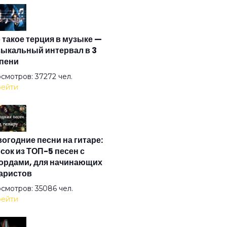
зьям
 такое терция в музыке —
а
ыкальный интервал в 3
пени
ится
смотров: 37272 чел.
ейти
верт
огодние песни на гитаре:
мос
сок из ТОП-5 песен с
ордами, для начинающих
аристов
ма
смотров: 35086 чел.
ейти
то под солнцем