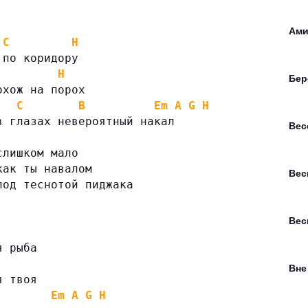
Ами
C
H
 по коридору
H
Бер
охож на порох
C
B
Em
A
G
H
в глазах невероятный накал
Вес
слишком мало
как ты навалом
Вес
под теснотой пиджака
Вес
я рыба
Вне
я твоя
Em
A
G
H