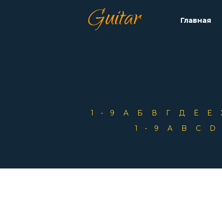
Guitar
Главная
1-9
А
Б
В
Г
Д
Ё
Е
1-9
A
B
C