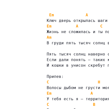
Em
A
Ключ дверь открылась шаги
Em
A
C
Жизнь не сложилась и ты п
Am
В груди пять тысяч солнц 
Пять тысяч солнц наверно 
Если дали понять – таких 
И кошки в унисон скребут 
Припев:
C
H
Волосы дыбом не грусти мо
Em
A
У тебя есть я — территори
C
B