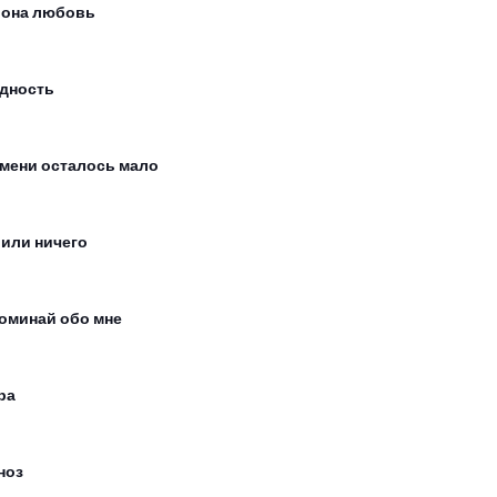
 она любовь
дность
мени осталось мало
 или ничего
оминай обо мне
ра
ноз