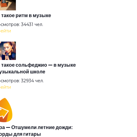
готочие
 такое ритм в музыке
смотров: 34431 чел.
ейти
 миллионы
переплыть
 такое сольфеджио — в музыке
узыкальной школе
теряй меня
смотров: 32934 чел.
ейти
о в алмазах
ероятный день
а — Отшумели летние дожди:
орды для гитары