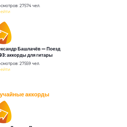
идимка
смотров: 27574 чел.
ейти
 мира на земле
ая музыка
ксандр Башлачёв — Поезд
3: аккорды для гитары
рнись
смотров: 27559 чел.
ейти
жаться
учайные аккорды
ако
A — Плохо танцевать: аккорды
 гитары
нь
смотров: 26037 чел.