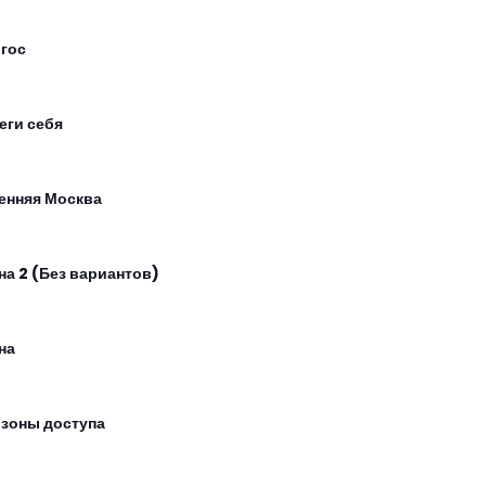
гос
еги себя
енняя Москва
на 2 (Без вариантов)
на
 зоны доступа