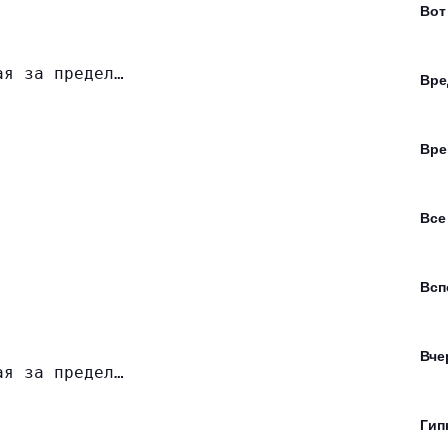
Вот
ая за предел…
Вре
Вре
Все
Всп
Вче
ая за предел…
Гип