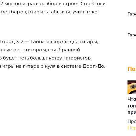
12
можно играть разбор в строе Drop-C или
а без баррэ, открыть табы и выучить текст
Гор
Гор
Город 312 — Тайна: аккорды для гитары,
нные репетитором, с выбранной
Гор
о будет петь большинству гитаристов.
 игры на гитаре с нуля
в системе Дроп-До.
По
Гру
Дев
Что
тон
пр
Доб
Про
Пер