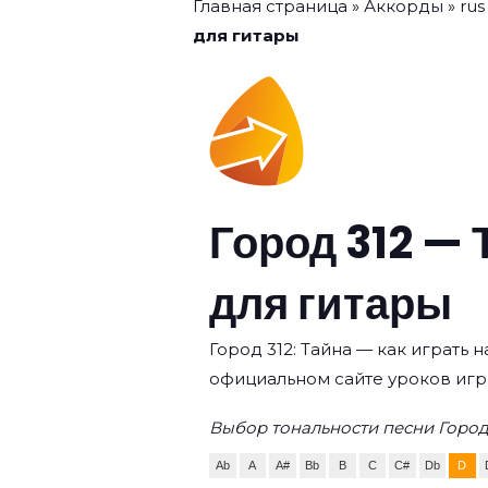
Главная страница
»
Аккорды
»
rus
для гитары
Город 312 — 
для гитары
Город 312: Тайна — как играть 
официальном сайте уроков игр
Выбор тональности песни Город 
Ab
A
A#
Bb
B
C
C#
Db
D