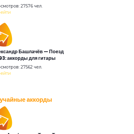
идимка
смотров: 27576 чел.
ейти
 мира на земле
ая музыка
ксандр Башлачёв — Поезд
3: аккорды для гитары
рнись
смотров: 27562 чел.
ейти
жаться
учайные аккорды
ако
A — Плохо танцевать: аккорды
 гитары
нь
смотров: 26039 чел.