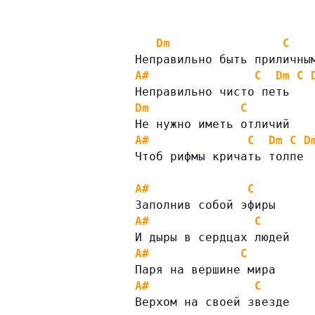
Dm
C
Неправильно быть приличны
A#
C
Dm
C
Неправильно чисто петь
Dm
C
Не нужно иметь отличий
A#
C
Dm
C
D
Чтоб рифмы кричать толпе
A#
C
Заполнив собой эфиры
A#
C
И дыры в сердцах людей
A#
C
Паря на вершине мира
A#
C
Верхом на своей звезде