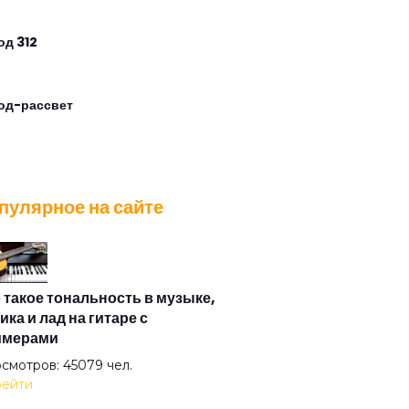
од 312
од-рассвет
од-точка
пулярное на сайте
ппа риска
очка
 такое тональность в музыке,
ика и лад на гитаре с
имерами
рое утро
смотров: 45079 чел.
ейти