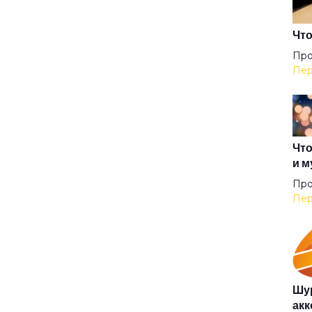
Мно
Что
Про
Пер
Нас
Не 
Что
и м
Не 
Про
Пер
Неб
Нев
Шур
акк