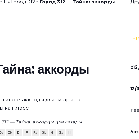
»
Г
»
Город 312
»
Город 312 — Тайна: аккорды
Дру
Гор
Тайна: аккорды
213
12/
на гитаре, аккорды для гитары на
ы на гитаре
To
312 — Тайна: аккорды для гитары
Авт
D#
Eb
E
F
F#
Gb
G
G#
H