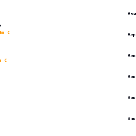
Ами
м
Dm
C
Бер
Вес
m
C
Вес
Вес
Вне