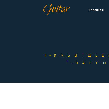
Guitar
Главная
1-9
А
Б
В
Г
Д
Ё
Е
1-9
A
B
C