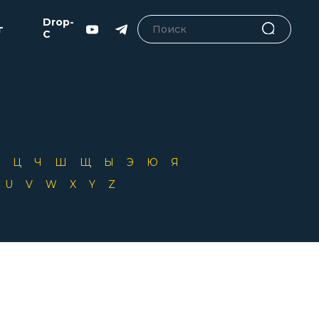
Drop-
г
C
Х
Ц
Ч
Ш
Щ
Ы
Э
Ю
Я
T
U
V
W
X
Y
Z