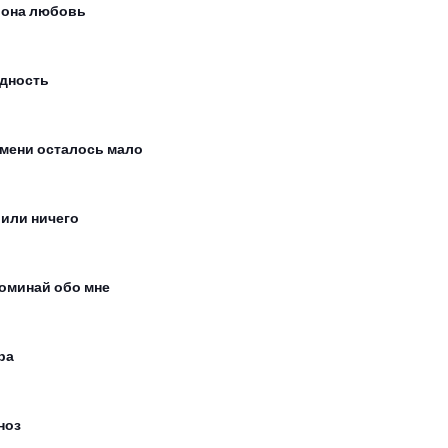
 она любовь
дность
мени осталось мало
 или ничего
оминай обо мне
ра
ноз