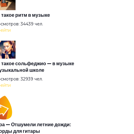
готочие
 такое ритм в музыке
смотров: 34439 чел.
ейти
 миллионы
переплыть
 такое сольфеджио — в музыке
узыкальной школе
теряй меня
смотров: 32939 чел.
ейти
о в алмазах
ероятный день
а — Отшумели летние дожди:
орды для гитары