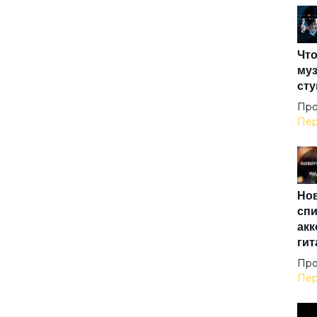
Дру
Что
Зим
муз
сту
Кат
Про
Пер
Кон
Нов
Кос
спи
акк
гит
Ма
Про
Пер
Мес