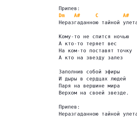
Припев:
Dm
A#
C
A#
Неразгаданною тайной улет
Кому-то не спится ночью
А кто-то теряет вес
На ком-то поставят точку
А кто на звезду залез
Заполнив собой эфиры
И дыры в сердцах людей
Паря на вершине мира
Верхом на своей звезде.
Припев:
Неразгаданною тайной улет