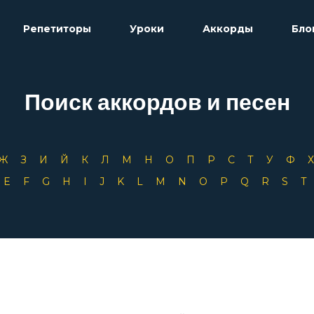
Репетиторы
Уроки
Аккорды
Бло
Поиск аккордов и песен
Ж
З
И
Й
К
Л
М
Н
О
П
Р
С
Т
У
Ф
D
E
F
G
H
I
J
K
L
M
N
O
P
Q
R
S