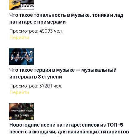
Девочка
Что такое тональность в музыке, тоника и лад
на гитаре с примерами
Просмотров: 45093 чел.
Доброе утро
Перейти
Друзьям
Что такое терция в музыке — музыкальный
интервал в 3 ступени
Зима
Просмотров: 37281 чел.
Перейти
Катится
Конверт
Новогодние песни на гитаре: список из ТОП-5
песен с аккордами, для начинающих гитаристов