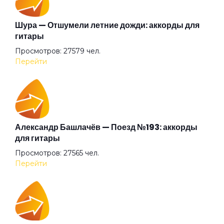
Невероятный день
Шура — Отшумели летние дожди: аккорды для
гитары
Просмотров: 27579 чел.
Невидимка
Перейти
Нет мира на земле
Новая музыка
Александр Башлачёв — Поезд №193: аккорды
для гитары
Просмотров: 27565 чел.
Обернись
Перейти
Обижаться