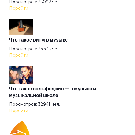
Просмотров: 35092 чел.
Мама
Перейти
Место под солнцем
Что такое ритм в музыке
Многоточие
Просмотров: 34445 чел.
Перейти
Нас миллионы
Не переплыть
Что такое сольфеджио — в музыке и
музыкальной школе
Просмотров: 32941 чел.
Не теряй меня
Перейти
Небо в алмазах