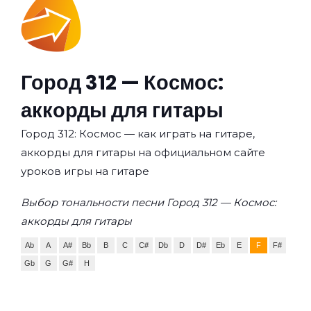
Город 312 — Космос:
аккорды для гитары
Город 312: Космос — как играть на гитаре,
аккорды для гитары на официальном сайте
уроков игры на гитаре
Выбор тональности песни Город 312 — Космос:
аккорды для гитары
Ab
A
A#
Bb
B
C
C#
Db
D
D#
Eb
E
F
F#
Gb
G
G#
H