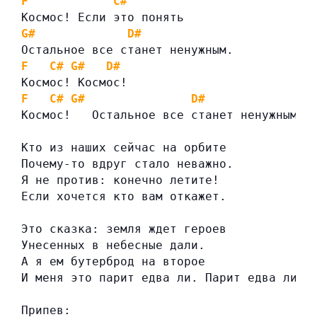
F
C#
Космос! Если это понять
G#
D#
Остальное все станет ненужным.
F
C#
G#
D#
Космос! Космос!
F
C#
G#
D#
Космос!   Остальное все станет ненужным.
Кто из наших сейчас на орбите
Почему-то вдруг стало неважно.
Я не против: конечно летите!
Если хочется кто вам откажет.
Это сказка: земля ждет героев
Унесенных в небесные дали.
А я ем бутерброд на второе
И меня это парит едва ли. Парит едва ли…
Припев: