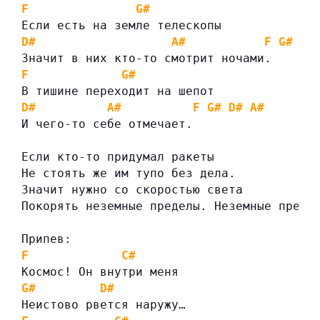
F
G#
Если есть на земле телескопы
D#
A#
F
G#
D#
Значит в них кто-то смотрит ночами.
F
G#
В тишине переходит на шепот
D#
A#
F
G#
D#
A#
И чего-то себе отмечает.
Если кто-то придумал ракеты
Не стоять же им тупо без дела.
Значит нужно со скоростью света
Покорять неземные пределы. Неземные преде
Припев:
F
C#
Космос! Он внутри меня
G#
D#
Неистово рвется наружу…