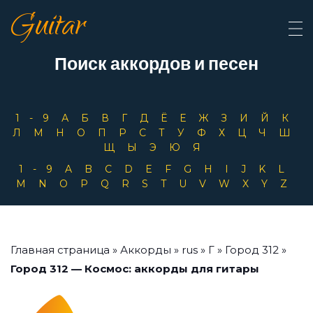
Guitar
Поиск аккордов и песен
1-9
А
Б
В
Г
Д
Ё
Е
Ж
З
И
Й
К
Л
М
Н
О
П
Р
С
Т
У
Ф
Х
Ц
Ч
Ш
Щ
Ы
Э
Ю
Я
1-9
A
B
C
D
E
F
G
H
I
J
K
L
M
N
O
P
Q
R
S
T
U
V
W
X
Y
Z
Главная страница
»
Аккорды
»
rus
»
Г
»
Город 312
»
Город 312 — Космос: аккорды для гитары