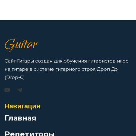
Помоги мне
7 нот в музыке: До, Ре, Ми, Фа, Соль, Ля, Си —
как освоить нотную грамоту новичкам
После него
Guitar
Просмотров: 16423 чел.
Перейти
Припев
Сайт Гитары создан для обучения гитаристов игре
на гитаре в системе гитарного строя Дроп До
Пружина
(Drop-C)
Игорь Растеряев — Безрукавочка: аккорды для
гитары
Раскаленное солнце
Навигация
Просмотров: 15195 чел.
Перейти
Главная
Раш
Репетиторы