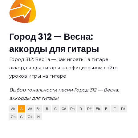
Город 312 — Весна:
аккорды для гитары
Город 312: Весна — как играть на гитаре,
аккорды для гитары на официальном сайте
уроков игры на гитаре
Выбор тональности песни Город 312 — Весна:
аккорды для гитары
Ab
A
A#
Bb
B
C
C#
Db
D
D#
Eb
E
F
F#
Gb
G
G#
H