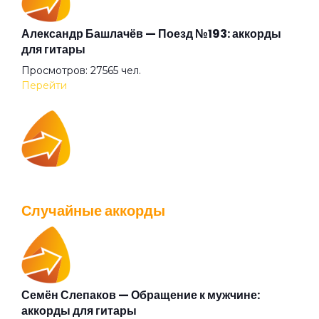
Новая музыка
Александр Башлачёв — Поезд №193: аккорды
для гитары
Просмотров: 27565 чел.
Обернись
Перейти
Обижаться
IOWA — Плохо танцевать: аккорды для гитары
Облако
Просмотров: 26040 чел.
Случайные аккорды
Перейти
Осень
Останусь
Семён Слепаков — Обращение к мужчине:
Валентин Стрыкало — Gay porn: аккорды для
аккорды для гитары