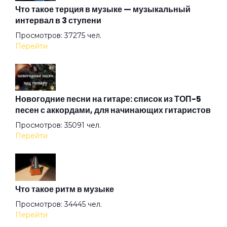
Что такое терция в музыке — музыкальный
интервал в 3 ступени
Катится
Просмотров: 37275 чел.
Перейти
Конверт
Космос
Новогодние песни на гитаре: список из ТОП-5
песен с аккордами, для начинающих гитаристов
Просмотров: 35091 чел.
Мама
Перейти
Место под солнцем
Что такое ритм в музыке
Многоточие
Просмотров: 34445 чел.
Перейти