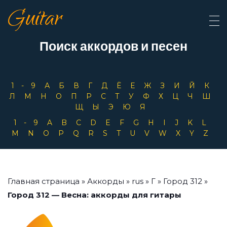
Guitar
Поиск аккордов и песен
1-9
А
Б
В
Г
Д
Ё
Е
Ж
З
И
Й
К
Л
М
Н
О
П
Р
С
Т
У
Ф
Х
Ц
Ч
Ш
Щ
Ы
Э
Ю
Я
1-9
A
B
C
D
E
F
G
H
I
J
K
L
M
N
O
P
Q
R
S
T
U
V
W
X
Y
Z
Главная страница
»
Аккорды
»
rus
»
Г
»
Город 312
»
Город 312 — Весна: аккорды для гитары