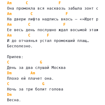
Am
C
F
Она промокла вся насквозь забыла зонт сво
Am
C
F
На двери лифта надпись вкось — «»Идет рем
Am
C
F
Ее весь день послушно ждал восьмой этаж л
Am
C
F
И до отчаянья устал промокший плащ…
Бесполезно.
Припев:
C
G
День за два слушай Москва
Dm
Am
Плохо ей плачет она.
C
G
Ночь за три болит голова
Dm
Весна.