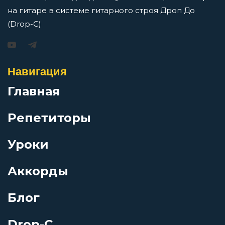
на гитаре в системе гитарного строя Дроп До
Пружина
(Drop-C)
Игорь Растеряев — Безрукавочка: аккорды для
гитары
Раскаленное солнце
Навигация
Просмотров: 15195 чел.
Перейти
Главная
Раш
Репетиторы
Самую малость
Уроки
АукцЫон — Возле меня: аккорды для гитары
Сквозняк
Просмотров: 10505 чел.
Аккорды
Перейти
Блог
Сокол
Drop-C