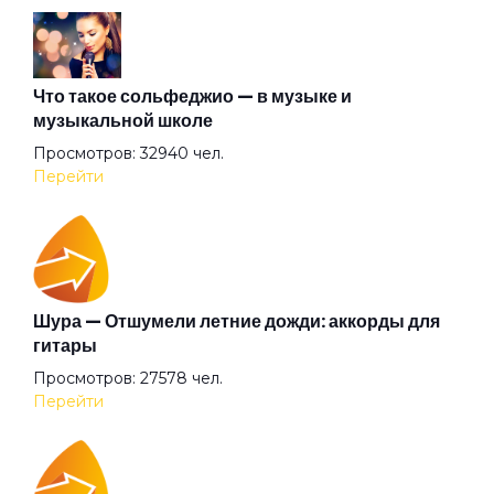
Нас миллионы
Не переплыть
Что такое сольфеджио — в музыке и
музыкальной школе
Просмотров: 32940 чел.
Не теряй меня
Перейти
Небо в алмазах
Невероятный день
Шура — Отшумели летние дожди: аккорды для
гитары
Просмотров: 27578 чел.
Невидимка
Перейти
Нет мира на земле