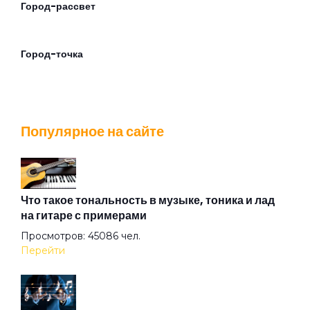
Город-рассвет
Город-точка
Группа риска
Популярное на сайте
Девочка
Доброе утро
Что такое тональность в музыке, тоника и лад
на гитаре с примерами
Просмотров: 45086 чел.
Друзьям
Перейти
Зима