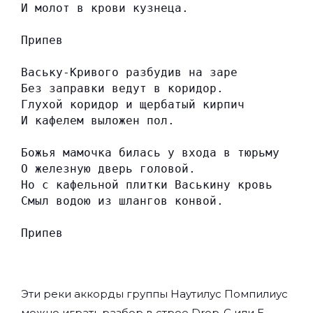
И молот в крови кузнеца.
Припев
Ваську-Кривого разбудив на заре
Без заправки ведут в коридор.
Глухой коридор и щербатый кирпич
И кафелем выложен пол.
Божья мамочка билась у входа в тюрьму
О железную дверь головой.
Но с кафельной плитки Васькину кровь
Смыл водою из шлангов конвой.
Припев
Эти реки аккорды группы
Наутилус Помпилиус
можно играть разбор в строе Drop-C или E-