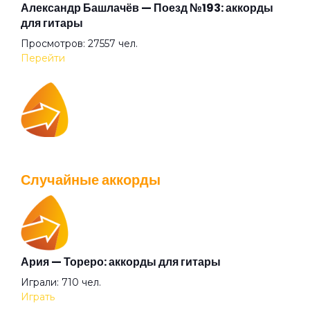
К Элоизе
Александр Башлачёв — Поезд №193: аккорды
для гитары
Просмотров: 27557 чел.
Казанова
Перейти
Квадратные глаза
IOWA — Плохо танцевать: аккорды для гитары
Клетка
Просмотров: 26035 чел.
Случайные аккорды
Перейти
Князь тишины
Колёса любви
Ария — Тореро: аккорды для гитары
Валентин Стрыкало — Gay porn: аккорды для
Играли: 710 чел.
гитары
Красные листья
Играть