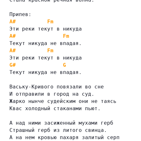
Припев:
A#
Fm
Эти реки текут в никуда
A#
Fm
Текут никуда не впадая.
A#
Fm
Эти реки текут в никуда
G#
G
Текут никуда не впадая.
Ваську-Кривого повязали во сне
И отправили в город на суд.
Жарко нынче судейским они не таясь
Квас холодный стаканами пьют.
А над ними засиженный мухами герб
Страшный герб из литого свинца.
А на нем кровью пахаря залитый серп