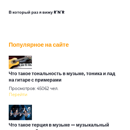
В который раз я вижу R'N'R
Взгляд с экрана
Популярное на сайте
Во время дождя
Воздух
Что такое тональность в музыке, тоника и лад
на гитаре с примерами
Просмотров: 45062 чел.
Ворота
Перейти
Все кто нёс
Что такое терция в музыке — музыкальный