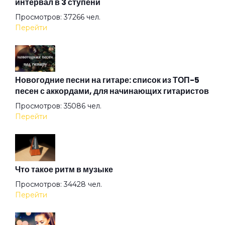
интервал в 3 ступени
Всего лишь быть
Просмотров: 37266 чел.
Перейти
Город братской любви
Джульетта
Новогодние песни на гитаре: список из ТОП-5
песен с аккордами, для начинающих гитаристов
Просмотров: 35086 чел.
Дыхание
Перейти
Жажда
Что такое ритм в музыке
Железнодорожник
Просмотров: 34428 чел.
Перейти
Живая вода