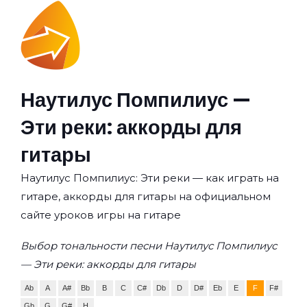
Наутилус Помпилиус —
Эти реки: аккорды для
гитары
Наутилус Помпилиус: Эти реки — как играть на
гитаре, аккорды для гитары на официальном
сайте уроков игры на гитаре
Выбор тональности песни Наутилус Помпилиус
— Эти реки: аккорды для гитары
Ab
A
A#
Bb
B
C
C#
Db
D
D#
Eb
E
F
F#
Gb
G
G#
H