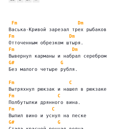
Fm
Dm
Васька-Кривой зарезал трех рыбаков
Fm
Dm
Отточенным обрезком штыря.
Fm
Dm
Вывернул карманы и набрал серебром
G#
G
Без малого четыре рубля.
Fm
C
Вытряхнул рюкзак и нашел в рюкзаке
Fm
C
Полбутылки дрянного вина.
Fm
C
Выпил вино и уснул на песке
G#
G
Стала красной речная волна.