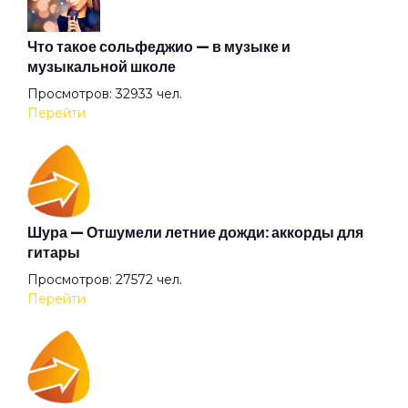
Заноза
Что такое сольфеджио — в музыке и
музыкальной школе
Просмотров: 32933 чел.
Звёздные мальчики
Перейти
Зверь
Золотое пятно
Шура — Отшумели летние дожди: аккорды для
гитары
Просмотров: 27572 чел.
Иван человеков
Перейти
Идиллия