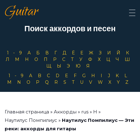
Guitar
Поиск аккордов и песен
1-9
А
Б
В
Г
Д
Ё
Е
Ж
З
И
Й
К
Л
М
Н
О
П
Р
С
Т
У
Ф
Х
Ц
Ч
Ш
Щ
Ы
Э
Ю
Я
1-9
A
B
C
D
E
F
G
H
I
J
K
L
M
N
O
P
Q
R
S
T
U
V
W
X
Y
Z
Главная страница
»
Аккорды
»
rus
»
Н
»
Наутилус Помпилиус
»
Наутилус Помпилиус — Эти
реки: аккорды для гитары