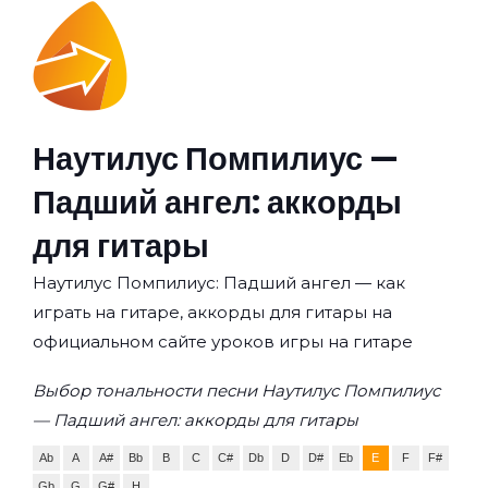
Наутилус Помпилиус —
Падший ангел: аккорды
для гитары
Наутилус Помпилиус: Падший ангел — как
играть на гитаре, аккорды для гитары на
официальном сайте уроков игры на гитаре
Выбор тональности песни Наутилус Помпилиус
— Падший ангел: аккорды для гитары
Ab
A
A#
Bb
B
C
C#
Db
D
D#
Eb
E
F
F#
Gb
G
G#
H