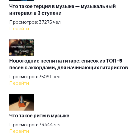
Что такое терция в музыке — музыкальный
интервал в 3 ступени
Всего лишь быть
Просмотров: 37275 чел.
Перейти
Город братской любви
Джульетта
Новогодние песни на гитаре: список из ТОП-5
песен с аккордами, для начинающих гитаристов
Просмотров: 35091 чел.
Дыхание
Перейти
Жажда
Что такое ритм в музыке
Железнодорожник
Просмотров: 34444 чел.
Перейти