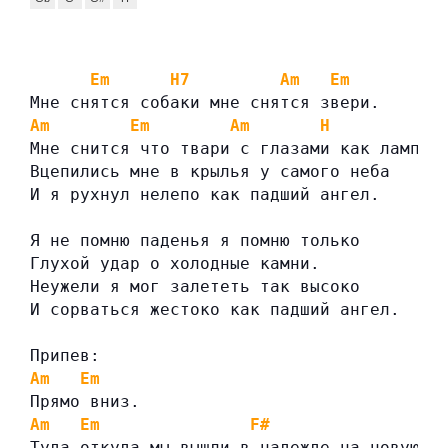
Em
H7
Am
Em
Мне снятся собаки мне снятся звери.
Am
Em
Am
H
Мне снится что твари с глазами как лампы
Вцепились мне в крылья у самого неба
И я рухнул нелепо как падший ангел.
Я не помню паденья я помню только
Глухой удар о холодные камни.
Неужели я мог залететь так высоко
И сорваться жестоко как падший ангел.
Припев:
Am
Em
Прямо вниз.
Am
Em
F#
Туда откуда мы вышли в надежде на новую ж