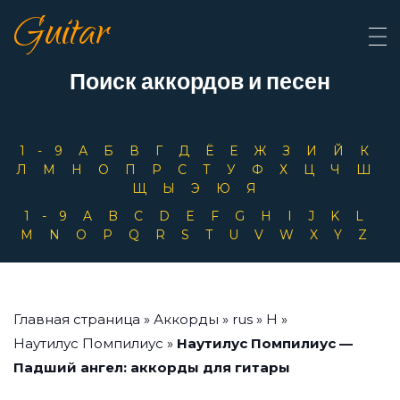
Guitar
Поиск аккордов и песен
1-9
А
Б
В
Г
Д
Ё
Е
Ж
З
И
Й
К
Л
М
Н
О
П
Р
С
Т
У
Ф
Х
Ц
Ч
Ш
Щ
Ы
Э
Ю
Я
1-9
A
B
C
D
E
F
G
H
I
J
K
L
M
N
O
P
Q
R
S
T
U
V
W
X
Y
Z
Главная страница
»
Аккорды
»
rus
»
Н
»
Наутилус Помпилиус
»
Наутилус Помпилиус —
Падший ангел: аккорды для гитары