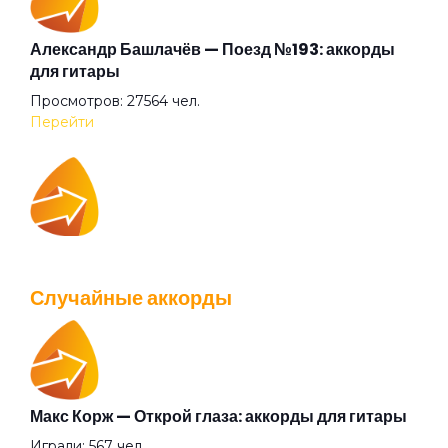
К Элоизе
Александр Башлачёв — Поезд №193: аккорды
для гитары
Просмотров: 27564 чел.
Казанова
Перейти
Квадратные глаза
IOWA — Плохо танцевать: аккорды для гитары
Клетка
Просмотров: 26040 чел.
Случайные аккорды
Перейти
Князь тишины
Колёса любви
Макс Корж — Открой глаза: аккорды для гитары
Валентин Стрыкало — Gay porn: аккорды для
Играли: 567 чел.