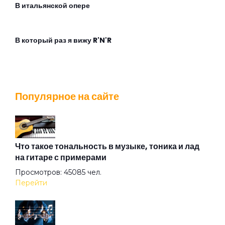
В итальянской опере
В который раз я вижу R'N'R
Взгляд с экрана
Популярное на сайте
Во время дождя
Воздух
Что такое тональность в музыке, тоника и лад
на гитаре с примерами
Просмотров: 45085 чел.
Ворота
Перейти
Все кто нёс