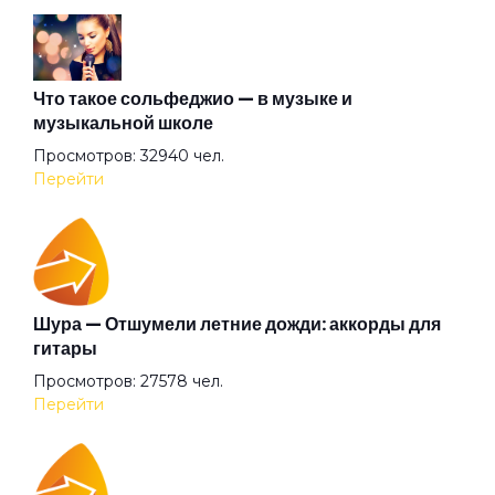
Живая вода
Заноза
Что такое сольфеджио — в музыке и
музыкальной школе
Просмотров: 32940 чел.
Звёздные мальчики
Перейти
Зверь
Золотое пятно
Шура — Отшумели летние дожди: аккорды для
гитары
Просмотров: 27578 чел.
Иван человеков
Перейти
Идиллия