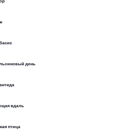
ор
и
басис
льсиновый день
антида
ущая вдаль
ная птица