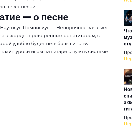
Пер
ть текст песни.
Все
атие — о песне
 Наутилус Помпилиус — Непорочное зачатие:
Что
Все
ые аккорды, проверенные репетитором, с
муз
сту
орой удобно будет петь большинству
нлайн уроки игры на гитаре с нуля
в системе
Гор
Про
Пер
Джу
Нов
Дых
спи
акк
гит
Жа
Про
Пер