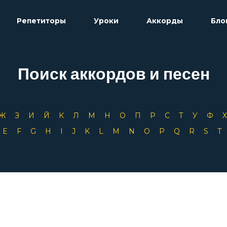
Репетиторы
Уроки
Аккорды
Бло
Поиск аккордов и песен
Ж
З
И
Й
К
Л
М
Н
О
П
Р
С
Т
У
Ф
D
E
F
G
H
I
J
K
L
M
N
O
P
Q
R
S