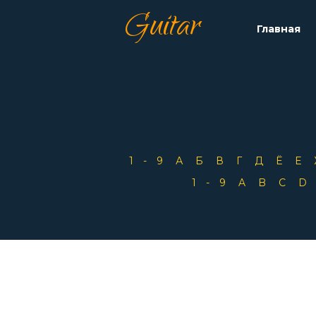
Guitar
Главная
1-9
А
Б
В
Г
Д
Ё
Е
1-9
A
B
C