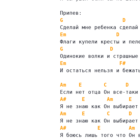
Припев:
G
D
Сделай мне ребенка сделай
Em
D
Флаги купели кресты и пел
G
D
Одинокие волки и страшные
Em
F#
И остаться нельзя и бежат
Am
E
C
D
Если нет отца Он все-таки
A#
E
Am
E
Я не знаю как Он выбирает
Am
E
C
D
Я не знаю как Он выбирает
A#
E
Am
Я боюсь лишь того что Он 