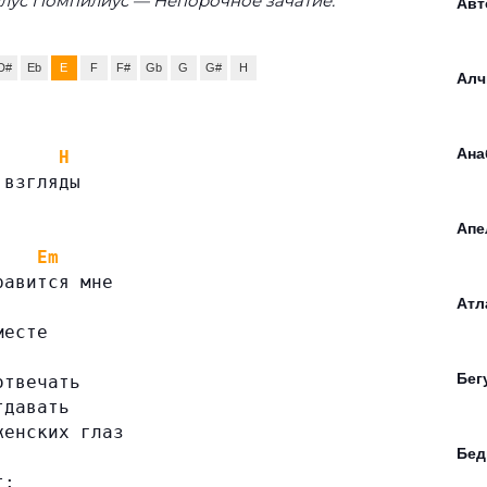
лус Помпилиус — Непорочное зачатие:
Авт
D#
Eb
E
F
F#
Gb
G
G#
H
Алч
Ана
H
 взгляды
Апе
Em
равится мне
Атл
месте
Бег
отвечать
тдавать
женских глаз
Бед
т: