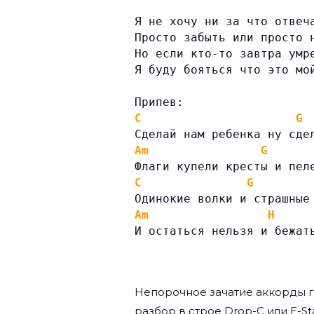
Я не хочу ни за что отвеч
Просто забыть или просто 
Но если кто-то завтра умр
Я буду бояться что это мо
Припев:
C
G
Сделай нам ребенка ну сде
Am
G
Флаги купели кресты и пел
C
G
Одинокие волки и страшные
Am
H
И остаться нельзя и бежат
Непорочное зачатие аккорды 
разбор в строе Drop-C или E-St