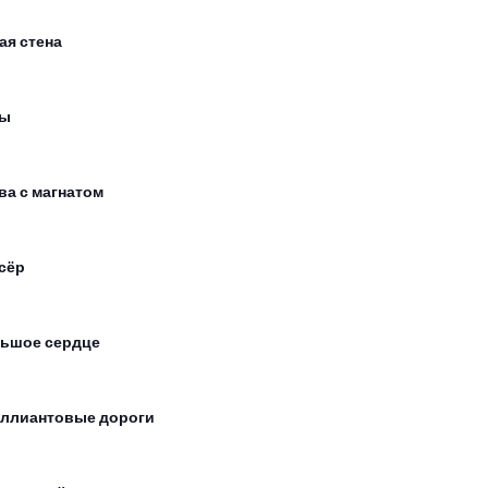
ая стена
сы
ва с магнатом
сёр
ьшое сердце
ллиантовые дороги