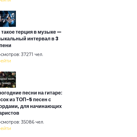
ейти
 кто нёс
 такое терция в музыке —
го лишь быть
ыкальный интервал в 3
пени
од братской любви
смотров: 37271 чел.
ейти
льетта
огодние песни на гитаре:
ание
сок из ТОП-5 песен с
ордами, для начинающих
аристов
жда
смотров: 35086 чел.
ейти