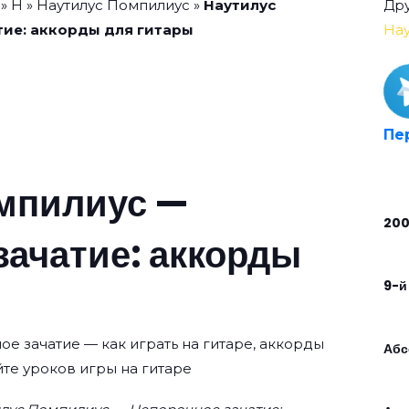
»
Н
»
Наутилус Помпилиус
»
Наутилус
Дру
ие: аккорды для гитары
Нау
Пе
мпилиус —
20
зачатие: аккорды
9-й
е зачатие — как играть на гитаре, аккорды
Абс
те уроков игры на гитаре