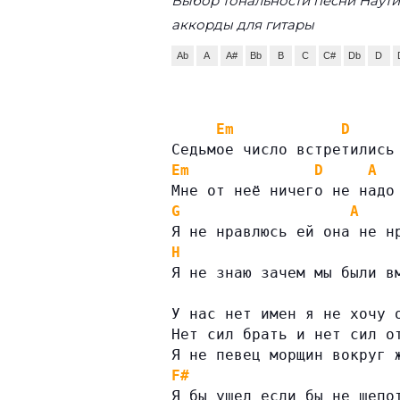
Выбор тональности песни Наути
аккорды для гитары
Ab
A
A#
Bb
B
C
C#
Db
D
Em
D
Седьмое число встретились
Em
D
A
Мне от неё ничего не надо
G
A
Я не нравлюсь ей она не н
H
Я не знаю зачем мы были в
У нас нет имен я не хочу 
Нет сил брать и нет сил о
Я не певец морщин вокруг 
F#
Я бы ушел если бы не шепо