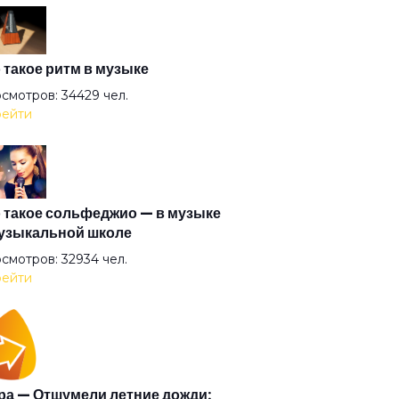
езнодорожник
ая вода
 такое ритм в музыке
смотров: 34429 чел.
ейти
оза
здные мальчики
 такое сольфеджио — в музыке
узыкальной школе
рь
смотров: 32934 чел.
ейти
отое пятно
н человеков
а — Отшумели летние дожди: