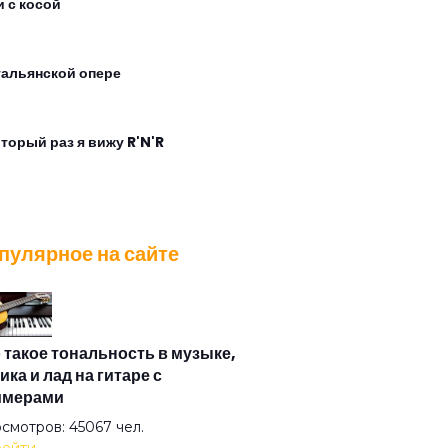
и с косой
тальянской опере
оторый раз я вижу R'N'R
ляд с экрана
пулярное на сайте
время дождя
дух
 такое тональность в музыке,
ика и лад на гитаре с
имерами
ота
смотров: 45067 чел.