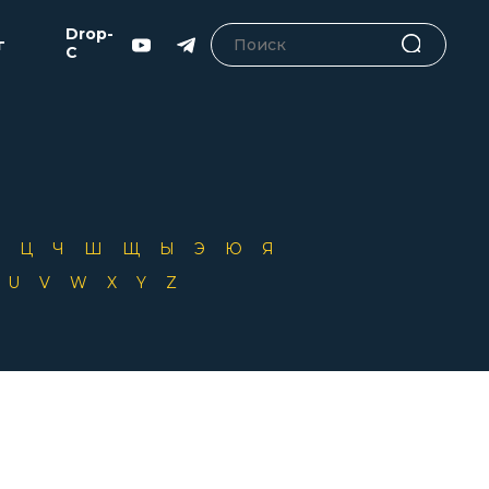
Drop-
г
C
Х
Ц
Ч
Ш
Щ
Ы
Э
Ю
Я
T
U
V
W
X
Y
Z