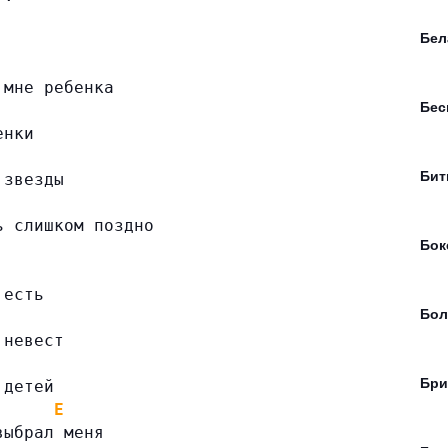
Бел
 мне ребенка
Бе
енки
Бит
 звезды
ь слишком поздно
Бок
 есть
Бол
 невест
Бри
 детей
E
выбрал меня