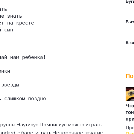
Буг
ать
не знать
В и
ет на кресте
й сын
В к
лай нам ребенка!
Взг
енки
По
Во 
 звезды
ь слишком поздно
Воз
Что
тон
пр
группы
Наутилус Помпилиус
можно играть
Вор
Про
andard, с баре, играть Непорочное зачатие