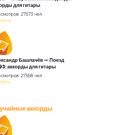
орды для гитары
ллия
смотров: 27573 чел.
ейти
лоизе
анова
ксандр Башлачёв — Поезд
3: аккорды для гитары
дратные глаза
смотров: 27558 чел.
ейти
тка
учайные аккорды
зь тишины
A — Плохо танцевать: аккорды
 гитары