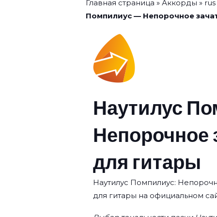
Главная страница
»
Аккорды
»
rus
Помпилиус — Непорочное зачат
Наутилус По
Непорочное 
для гитары
Наутилус Помпилиус: Непорочно
для гитары на официальном сай