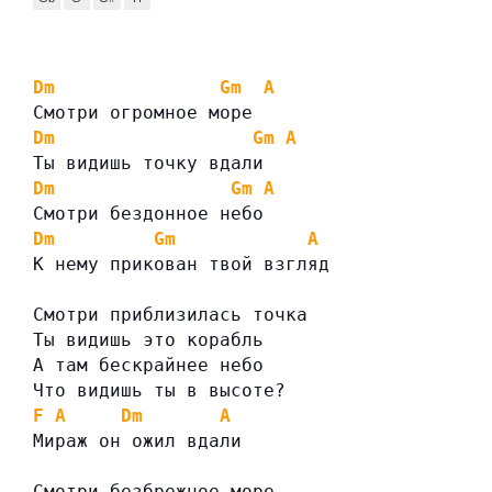
Dm
Gm
A
Смотри огромное море
Dm
Gm
A
Ты видишь точку вдали
Dm
Gm
A
Смотри бездонное небо
Dm
Gm
A
К нему прикован твой взгляд
Смотри приблизилась точка
Ты видишь это корабль
А там бескрайнее небо
Что видишь ты в высоте?
F
A
Dm
A
Мираж он ожил вдали
Смотри безбрежное море