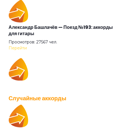
Идиллия
К Элоизе
Александр Башлачёв — Поезд №193: аккорды
для гитары
Просмотров: 27567 чел.
Казанова
Перейти
Квадратные глаза
IOWA — Плохо танцевать: аккорды для гитары
Клетка
Просмотров: 26043 чел.
Случайные аккорды
Перейти
Князь тишины
Колёса любви