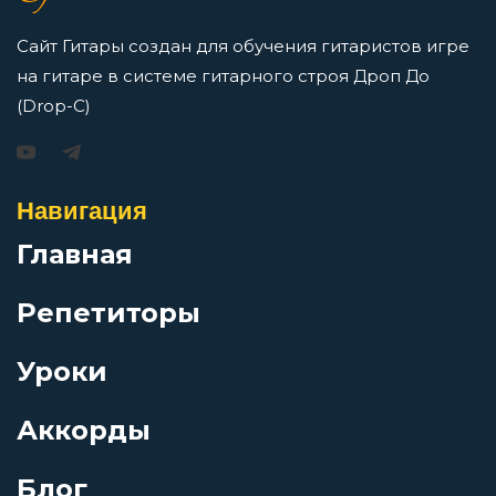
Перейти
Люди
Сайт Гитары создан для обучения гитаристов игре
на гитаре в системе гитарного строя Дроп До
Маленький подвиг
(Drop-C)
Игорь Растеряев — Безрукавочка: аккорды для
гитары
Мальчик-зима
Навигация
Просмотров: 15197 чел.
Перейти
Главная
Матерь богов
Репетиторы
Мифическая столовая
Уроки
АукцЫон — Возле меня: аккорды для гитары
Мой брат Каин
Просмотров: 10555 чел.
Аккорды
Перейти
Блог
Монгольская степь