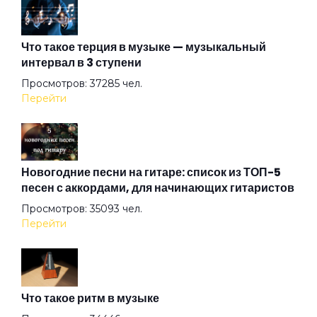
Все кто нёс
Что такое терция в музыке — музыкальный
интервал в 3 ступени
Всего лишь быть
Просмотров: 37285 чел.
Перейти
Город братской любви
Джульетта
Новогодние песни на гитаре: список из ТОП-5
песен с аккордами, для начинающих гитаристов
Просмотров: 35093 чел.
Дыхание
Перейти
Жажда
Что такое ритм в музыке
Железнодорожник