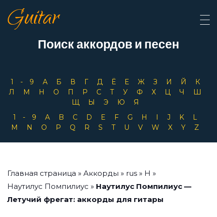
Guitar
Поиск аккордов и песен
1-9
А
Б
В
Г
Д
Ё
Е
Ж
З
И
Й
К
Л
М
Н
О
П
Р
С
Т
У
Ф
Х
Ц
Ч
Ш
Щ
Ы
Э
Ю
Я
1-9
A
B
C
D
E
F
G
H
I
J
K
L
M
N
O
P
Q
R
S
T
U
V
W
X
Y
Z
Главная страница
»
Аккорды
»
rus
»
Н
»
Наутилус Помпилиус
»
Наутилус Помпилиус —
Летучий фрегат: аккорды для гитары