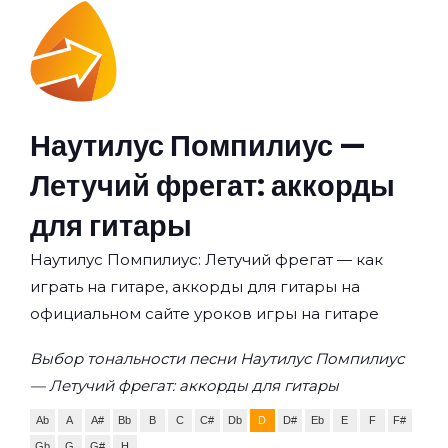
Наутилус Помпилиус —
Летучий фрегат: аккорды
для гитары
Наутилус Помпилиус: Летучий фрегат — как
играть на гитаре, аккорды для гитары на
официальном сайте уроков игры на гитаре
Выбор тональности песни Наутилус Помпилиус
— Летучий фрегат: аккорды для гитары
Ab
A
A#
Bb
B
C
C#
Db
D
D#
Eb
E
F
F#
Gb
G
G#
H