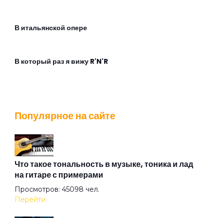
В итальянской опере
В который раз я вижу R'N'R
Взгляд с экрана
Популярное на сайте
Во время дождя
Воздух
Что такое тональность в музыке, тоника и лад
на гитаре с примерами
Просмотров: 45098 чел.
Ворота
Перейти