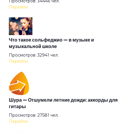
Просмотров: 34446 чел.
Перейти
Живая вода
Заноза
Что такое сольфеджио — в музыке и
музыкальной школе
Просмотров: 32941 чел.
Звёздные мальчики
Перейти
Зверь
Золотое пятно
Шура — Отшумели летние дожди: аккорды для
гитары
Просмотров: 27581 чел.
Иван человеков
Перейти