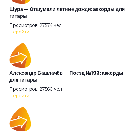
Золотое пятно
Шура — Отшумели летние дожди: аккорды для
гитары
Просмотров: 27574 чел.
Иван человеков
Перейти
Идиллия
К Элоизе
Александр Башлачёв — Поезд №193: аккорды
для гитары
Просмотров: 27560 чел.
Казанова
Перейти
Квадратные глаза
IOWA — Плохо танцевать: аккорды для гитары
Клетка