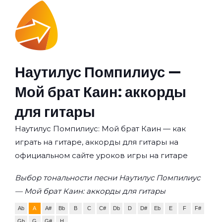
Наутилус Помпилиус —
Мой брат Каин: аккорды
для гитары
Наутилус Помпилиус: Мой брат Каин — как
играть на гитаре, аккорды для гитары на
официальном сайте уроков игры на гитаре
Выбор тональности песни Наутилус Помпилиус
— Мой брат Каин: аккорды для гитары
Ab
A
A#
Bb
B
C
C#
Db
D
D#
Eb
E
F
F#
Gb
G
G#
H