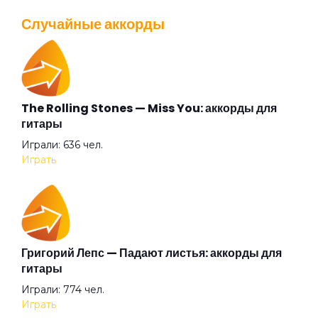
Просмотров: 26038 чел.
Случайные аккорды
Перейти
Князь тишины
Колёса любви
The Rolling Stones — Miss You: аккорды для
Валентин Стрыкало — Gay porn: аккорды для
гитары
гитары
Красные листья
Играли: 636 чел.
Просмотров: 25692 чел.
Играть
Перейти
Крылья
Кто ещё...
Аккорды для начинающих играть на гитаре —
Григорий Лепс — Падают листья: аккорды для
легкие и простые песни на гитаре
гитары
Просмотров: 23259 чел.
Кто я?
Играли: 774 чел.
Перейти
Играть