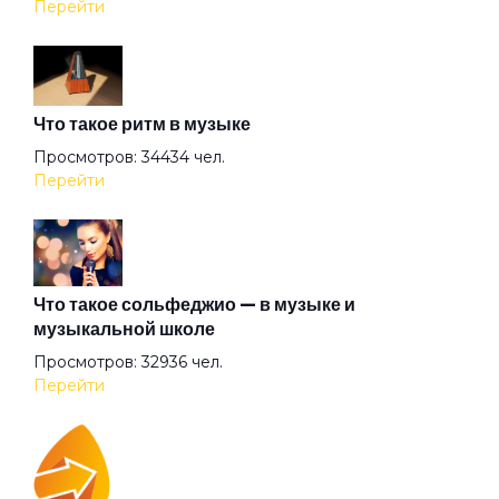
Перейти
Жажда
Что такое ритм в музыке
Железнодорожник
Просмотров: 34434 чел.
Перейти
Живая вода
Заноза
Что такое сольфеджио — в музыке и
музыкальной школе
Просмотров: 32936 чел.
Звёздные мальчики
Перейти
Зверь