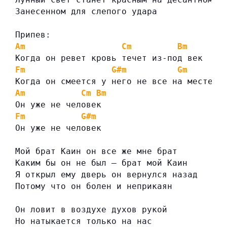
Занесенном для слепого удара
Припев:
Am
Cm
Bm
Когда он ревет кровь течет из-под век
Fm
G#m
Gm
Когда он смеется у него не все на месте
Am
Cm
Bm
Он уже не человек
Fm
G#m
Он уже не человек
Мой брат Каин он все же мне брат
Каким бы он не был — брат мой Каин
Я открыл ему дверь он вернулся назад
Потому что он болен и неприкаян
Он ловит в воздухе духов рукой
Но натыкается только на нас