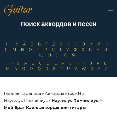
Guitar
Поиск аккордов и песен
1-9
А
Б
В
Г
Д
Ё
Е
Ж
З
И
Й
К
Л
М
Н
О
П
Р
С
Т
У
Ф
Х
Ц
Ч
Ш
Щ
Ы
Э
Ю
Я
1-9
A
B
C
D
E
F
G
H
I
J
K
L
M
N
O
P
Q
R
S
T
U
V
W
X
Y
Z
Главная страница
»
Аккорды
»
rus
»
Н
»
Наутилус Помпилиус
»
Наутилус Помпилиус —
Мой брат Каин: аккорды для гитары