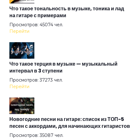
Воздух
Что такое тональность в музыке, тоника и лад
на гитаре с примерами
Просмотров: 45074 чел.
Ворота
Перейти
Все кто нёс
Что такое терция в музыке — музыкальный
интервал в 3 ступени
Всего лишь быть
Просмотров: 37273 чел.
Перейти
Город братской любви
Джульетта
Новогодние песни на гитаре: список из ТОП-5
песен с аккордами, для начинающих гитаристов
Просмотров: 35087 чел.
Дыхание