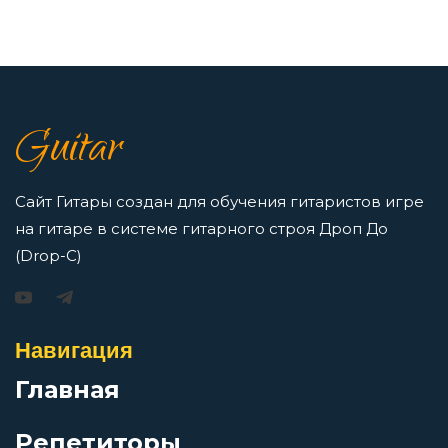
Летучая мышь
7 нот в музыке: До, Ре, Ми, Фа, Соль, Ля, Си —
как освоить нотную грамоту новичкам
Летучий фрегат
Просмотров: 16417 чел.
Guitar
Перейти
Люди на холме
Сайт Гитары создан для обучения гитаристов игре
на гитаре в системе гитарного строя Дроп До
Люди
(Drop-C)
Игорь Растеряев — Безрукавочка: аккорды для
гитары
Маленький подвиг
Просмотров: 15193 чел.
Навигация
Перейти
Мальчик-зима
Главная
Репетиторы
Матерь богов