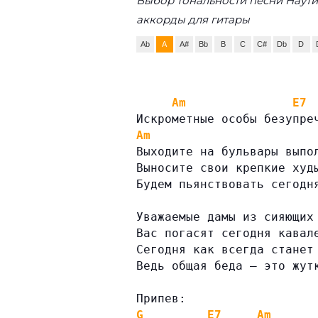
Выбор тональности песни Наут
аккорды для гитары
Ab
A
A#
Bb
B
C
C#
Db
D
Am
E7
Искрометные особы безупре
Am
Выходите на бульвары выпо
Выносите свои крепкие худ
Будем пьянствовать сегодн
Уважаемые дамы из сияющих
Вас погасят сегодня кавал
Сегодня как всегда станет
Ведь общая беда — это жут
Припев:
G
E7
Am