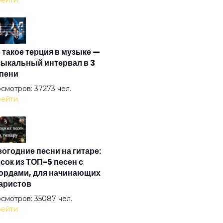
ейти
 кто нёс
 такое терция в музыке —
го лишь быть
ыкальный интервал в 3
пени
од братской любви
смотров: 37273 чел.
ейти
льетта
огодние песни на гитаре:
ание
сок из ТОП-5 песен с
ордами, для начинающих
аристов
жда
смотров: 35087 чел.
ейти