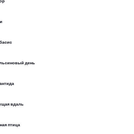
ор
и
басис
льсиновый день
антида
ущая вдаль
ная птица