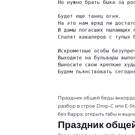
Но нужно брать быка за ро
Будет еще танец огня.
На это нам вряд ли достат
И дамы погасших пылающих 
Спалят кавалеров с тупых 
Искрометные особы безупре
Выходите на бульвары выпо
Выносите свои крепкие худ
Будем пьянствовать сегодн
Праздник общей беды аккорд
разбор в строе Drop-C или E-S
без баррэ, открыть табы и выучи
Праздник общей