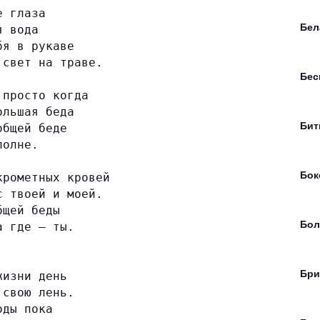
е глаза
Бел
я вода
бя в рукаве
 свет на траве.
Бе
 просто когда
ольшая беда
Бит
общей беде
полне.
Бок
крометных кровей
с твоей и моей.
бщей беды
Бол
а где — ты.
Бри
жизни день
 свою лень.
оды пока