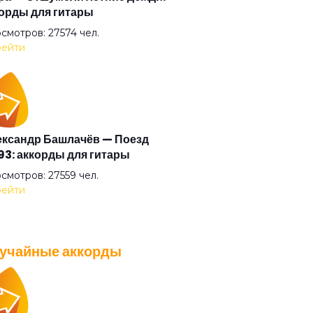
орды для гитары
ллия
смотров: 27574 чел.
ейти
лоизе
анова
ксандр Башлачёв — Поезд
3: аккорды для гитары
дратные глаза
смотров: 27559 чел.
ейти
тка
учайные аккорды
зь тишины
A — Плохо танцевать: аккорды
 гитары