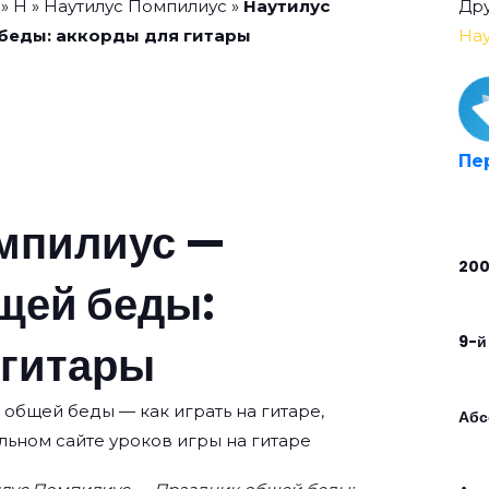
»
Н
»
Наутилус Помпилиус
»
Наутилус
Дру
беды: аккорды для гитары
Нау
Пе
мпилиус —
20
щей беды:
9-й
 гитары
общей беды — как играть на гитаре,
Абс
льном сайте уроков игры на гитаре