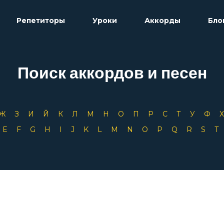
Репетиторы
Уроки
Аккорды
Бло
Поиск аккордов и песен
Ж
З
И
Й
К
Л
М
Н
О
П
Р
С
Т
У
Ф
D
E
F
G
H
I
J
K
L
M
N
O
P
Q
R
S