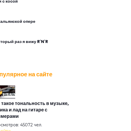
и с косой
тальянской опере
оторый раз я вижу R'N'R
ляд с экрана
пулярное на сайте
время дождя
дух
 такое тональность в музыке,
ика и лад на гитаре с
имерами
ота
смотров: 45072 чел.