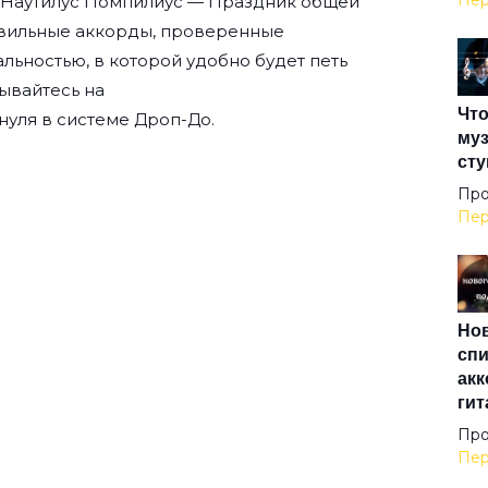
Пер
ю Наутилус Помпилиус — Праздник общей
авильные аккорды, проверенные
Все
льностью, в которой удобно будет петь
ывайтесь на
Что
Все
нуля
в системе Дроп-До.
муз
сту
Гор
Про
Пер
Джу
Нов
Дых
спи
акк
гит
Жа
Про
Пер