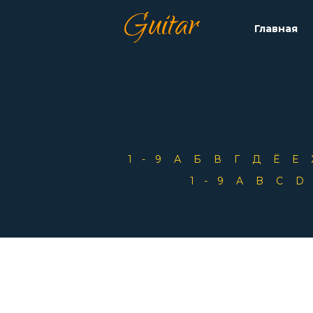
Guitar
Главная
1-9
А
Б
В
Г
Д
Ё
Е
1-9
A
B
C