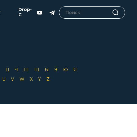
Drop-
г
C
Х
Ц
Ч
Ш
Щ
Ы
Э
Ю
Я
T
U
V
W
X
Y
Z