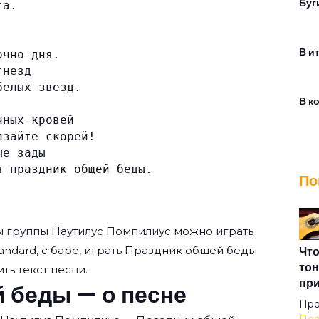
Буг
га.
В и
очно дня.
гнезд
белых звезд.
В к
чных кровей
лзайте скорей!
Взг
ые зады
я праздник общей беды.
По
Во 
ы группы
Наутилус Помпилиус
можно играть
Воз
tandard, с баре, играть Праздник общей беды
Что
тон
ть текст песни.
пр
 беды — о песне
Вор
Про