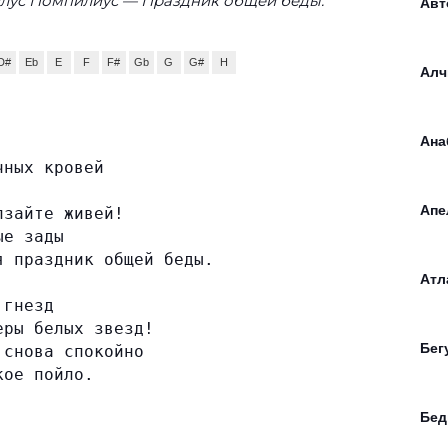
илус Помпилиус — Праздник общей беды:
Авт
D#
Eb
E
F
F#
Gb
G
G#
H
Алч
Ана
чных кровей
Апе
лзайте живей!
ые зады
я праздник общей беды.
Атл
 гнезд
еры белых звезд!
Бег
 снова спокойно
кое пойло.
Бед