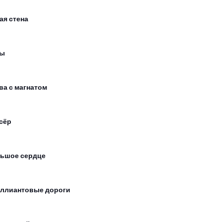
ая стена
сы
ва с магнатом
сёр
ьшое сердце
ллиантовые дороги