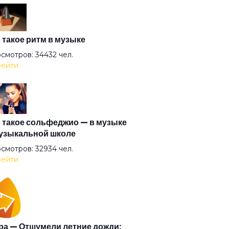
езнодорожник
ая вода
 такое ритм в музыке
смотров: 34432 чел.
ейти
оза
здные мальчики
 такое сольфеджио — в музыке
узыкальной школе
рь
смотров: 32934 чел.
ейти
отое пятно
н человеков
а — Отшумели летние дожди: