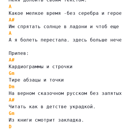
A
Какое мелкое время -без серебра и героев 
A#
Им спрятать солнце в ладони и чтоб еще не
A
А я болеть перестала. здесь больше нечего
Припев:
A#
Кардиограммы и строчки
Gm
Тире абзацы и точки
Dm
На верном сказочном русском без запятых п
A#
Читать как в детстве украдкой.
Gm
Из книги смотрит закладка.
D