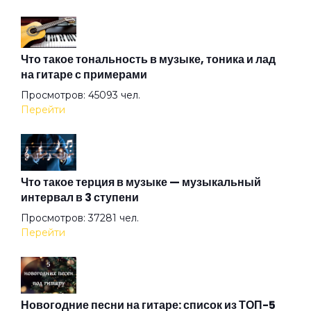
Армия
Архитектор
Что такое тональность в музыке, тоника и лад
на гитаре с примерами
Просмотров: 45093 чел.
Асфальт
Перейти
Атлантида
Что такое терция в музыке — музыкальный
интервал в 3 ступени
Ау
Просмотров: 37281 чел.
Перейти
Африки
Бабушки
Новогодние песни на гитаре: список из ТОП-5