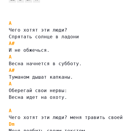
A
Чего хотят эти люди?
Спрятать солнце в ладони
A#
И не обжечься.
A
Весна начнется в субботу.
A#
Туманом дышат капканы.
A
Оберегай свои нервы:
Весна идет на охоту.
A
Чего хотят эти люди? меня травить своей п
Dm
Меня долбить своим текстом.