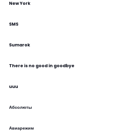
New York
SMS
Sumarok
There is no good in goodbye
uuu
Абсолюты
Авиарежим