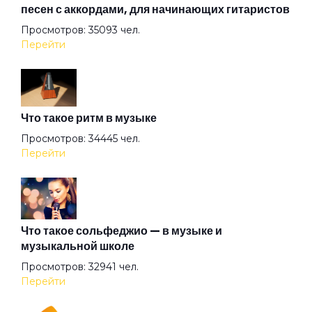
песен с аккордами, для начинающих гитаристов
Просмотров: 35093 чел.
Барабанщик
Перейти
Белые козы
Что такое ритм в музыке
Бензол
Просмотров: 34445 чел.
Перейти
Благодарю
Блины по-снайперски
Что такое сольфеджио — в музыке и
музыкальной школе
Просмотров: 32941 чел.
Блюз
Перейти