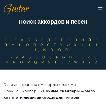
Guitar
Поиск аккордов и песен
1-9
А
Б
В
Г
Д
Ё
Е
Ж
З
И
Й
К
Л
М
Н
О
П
Р
С
Т
У
Ф
Х
Ц
Ч
Ш
Щ
Ы
Э
Ю
Я
1-9
A
B
C
D
E
F
G
H
I
J
K
L
M
N
O
P
Q
R
S
T
U
V
W
X
Y
Z
Главная страница
»
Аккорды
»
rus
»
Н
»
Ночные Снайперы
»
Ночные Снайперы — Чего
хотят эти люди: аккорды для гитары