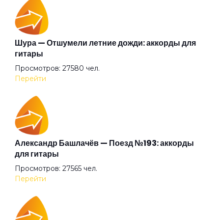
Блюзы гор
Бонни и Клайд
Шура — Отшумели летние дожди: аккорды для
гитары
Просмотров: 27580 чел.
Брамс
Перейти
Брату
Бу-бу
Александр Башлачёв — Поезд №193: аккорды
для гитары
Просмотров: 27565 чел.
Бумерангом
Перейти
Бунин