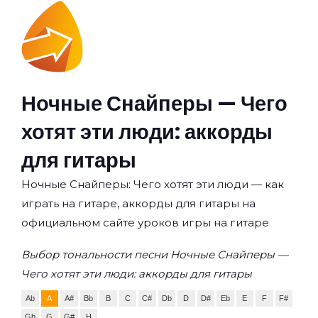
Ночные Снайперы — Чего
хотят эти люди: аккорды
для гитары
Ночные Снайперы: Чего хотят эти люди — как
играть на гитаре, аккорды для гитары на
официальном сайте уроков игры на гитаре
Выбор тональности песни Ночные Снайперы —
Чего хотят эти люди: аккорды для гитары
Ab
A
A#
Bb
B
C
C#
Db
D
D#
Eb
E
F
F#
Gb
G
G#
H