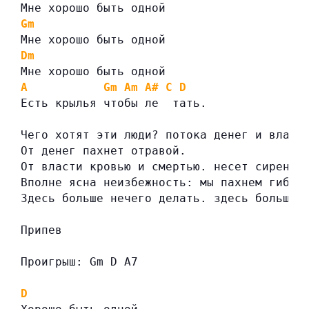
Мне хорошо быть одной
Gm
Мне хорошо быть одной
Dm
Мне хорошо быть одной
A
Gm
Am
A#
C
D
Есть крылья чтобы ле  тать.
Чего хотят эти люди? потока денег и власт
От денег пахнет отравой.
От власти кровью и смертью. несет сиренев
Вполне ясна неизбежность: мы пахнем гибел
Здесь больше нечего делать. здесь больше 
Припев
Проигрыш: Gm D A7
D