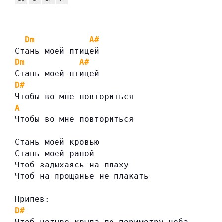
Dm
A#
Стань моей птицей
Dm
A#
Стань моей птицей
D#
Чтобы во мне повториться
A
Чтобы во мне повториться
Стань моей кровью
Стань моей раной
Чтоб задыхаясь на плаху
Чтоб на прощанье не плакать
Припев:
D#
Чтоб четыре крыла по периметру неба