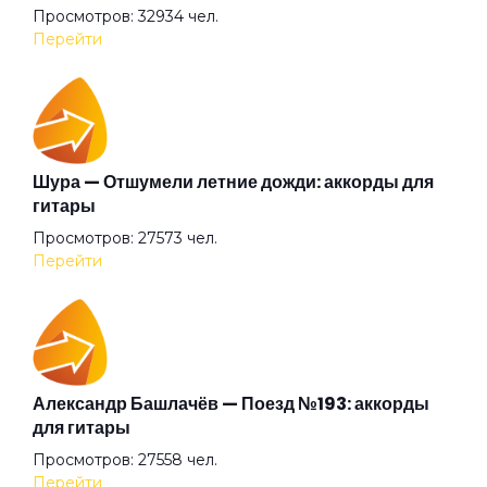
Просмотров: 32934 чел.
Блюз
Перейти
Блюзы гор
Бонни и Клайд
Шура — Отшумели летние дожди: аккорды для
гитары
Просмотров: 27573 чел.
Брамс
Перейти
Брату
Бу-бу
Александр Башлачёв — Поезд №193: аккорды
для гитары
Просмотров: 27558 чел.
Бумерангом
Перейти