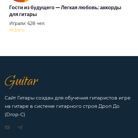
Гости из будущего — Легкая любовь: аккорды
Виноград
Аккорды для начинающих играть на гитаре —
для гитары
легкие и простые песни на гитаре
Играли: 628 чел.
Просмотров: 23256 чел.
Внезапно
Играть
Перейти
Вокзал
7 нот в музыке: До, Ре, Ми, Фа, Соль, Ля, Си —
как освоить нотную грамоту новичкам
Волны
Guitar
Просмотров: 16414 чел.
Перейти
Вороны ложатся спать
Сайт Гитары создан для обучения гитаристов игре
на гитаре в системе гитарного строя Дроп До
Вот и все мои песенки
(Drop-C)
Игорь Растеряев — Безрукавочка: аккорды для
гитары
Время года зима