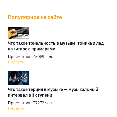
Андрей
Популярное на сайте
Армия
Архитектор
Что такое тональность в музыке, тоника и лад
на гитаре с примерами
Просмотров: 45069 чел.
Асфальт
Перейти
Атлантида
Что такое терция в музыке — музыкальный
интервал в 3 ступени
Ау
Просмотров: 37272 чел.
Перейти
Африки