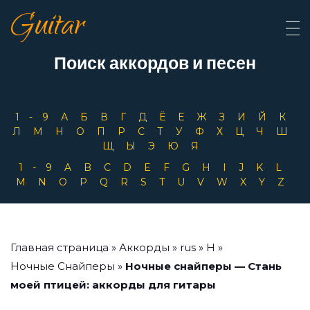
Guitar
Поиск аккордов и песен
1-9
А
Б
В
Г
Д
Ё
Е
Ж
З
И
Й
К
Л
М
Н
О
П
Р
С
Т
У
Ф
Х
Ц
Ч
Ш
Щ
Ы
Э
Ю
Я
1-9
A
B
C
D
E
F
G
H
I
J
K
L
M
N
O
P
Q
R
S
T
U
V
W
X
Y
Z
Главная страница
»
Аккорды
»
rus
»
Н
»
Ночные Снайперы
»
Ночные снайперы — Стань
моей птицей: аккорды для гитары