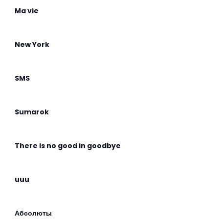
Ma vie
New York
SMS
Sumarok
There is no good in goodbye
uuu
Абсолюты