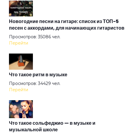
Бабушки
Новогодние песни на гитаре: список из ТОП-5
песен с аккордами, для начинающих гитаристов
Просмотров: 35086 чел.
Барабанщик
Перейти
Белые козы
Что такое ритм в музыке
Бензол
Просмотров: 34429 чел.
Перейти
Благодарю
Блины по-снайперски
Что такое сольфеджио — в музыке и
музыкальной школе