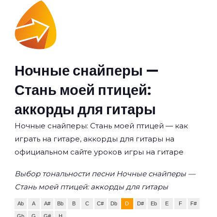
Ночные снайперы —
Стань моей птицей:
аккорды для гитары
Ночные снайперы: Стань моей птицей — как
играть на гитаре, аккорды для гитары на
официальном сайте уроков игры на гитаре
Выбор тональности песни Ночные снайперы —
Стань моей птицей: аккорды для гитары
Ab
A
A#
Bb
B
C
C#
Db
D
D#
Eb
E
F
F#
Gb
G
G#
H