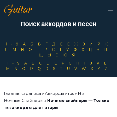
Guitar
Поиск аккордов и песен
1-9
А
Б
В
Г
Д
Ё
Е
Ж
З
И
Й
К
Л
М
Н
О
П
Р
С
Т
У
Ф
Х
Ц
Ч
Ш
Щ
Ы
Э
Ю
Я
1-9
A
B
C
D
E
F
G
H
I
J
K
L
M
N
O
P
Q
R
S
T
U
V
W
X
Y
Z
Главная страница
»
Аккорды
»
rus
»
Н
»
Ночные Снайперы
»
Ночные снайперы — Только
ты: аккорды для гитары