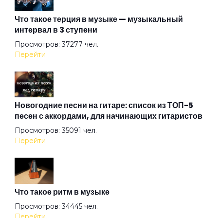
Что такое терция в музыке — музыкальный
интервал в 3 ступени
Ау
Просмотров: 37277 чел.
Перейти
Африки
Бабушки
Новогодние песни на гитаре: список из ТОП-5
песен с аккордами, для начинающих гитаристов
Просмотров: 35091 чел.
Барабанщик
Перейти
Белые козы
Что такое ритм в музыке
Бензол
Просмотров: 34445 чел.
Перейти