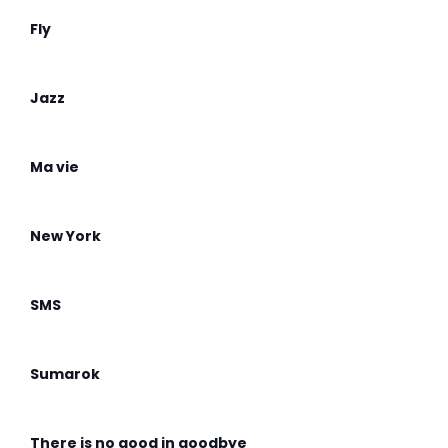
Fly
Jazz
Ma vie
New York
SMS
Sumarok
There is no good in goodbye