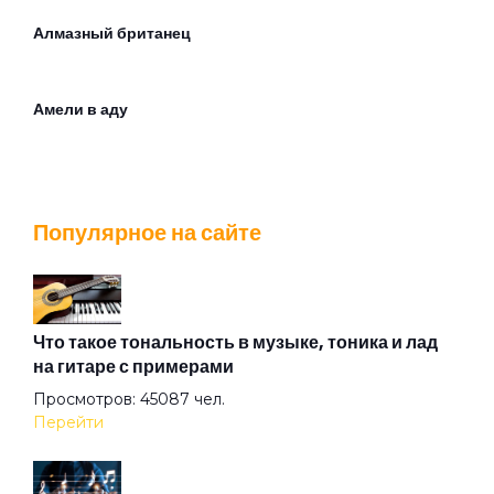
Алмазный британец
Амели в аду
Андрей
Популярное на сайте
Армия
Архитектор
Что такое тональность в музыке, тоника и лад
на гитаре с примерами
Просмотров: 45087 чел.
Асфальт
Перейти
Атлантида