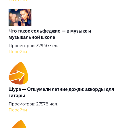
Благодарю
Блины по-снайперски
Что такое сольфеджио — в музыке и
музыкальной школе
Просмотров: 32940 чел.
Блюз
Перейти
Блюзы гор
Бонни и Клайд
Шура — Отшумели летние дожди: аккорды для
гитары
Просмотров: 27578 чел.
Брамс
Перейти
Брату