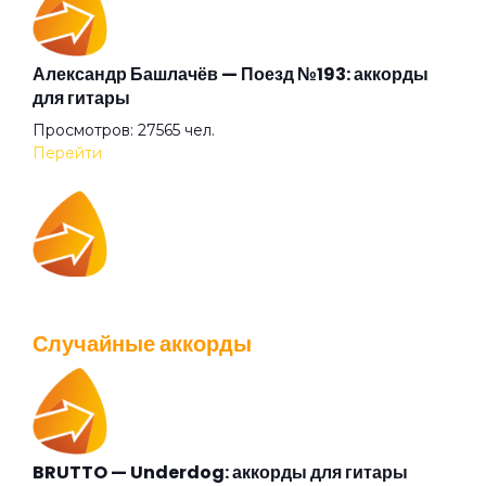
Бу-бу
Александр Башлачёв — Поезд №193: аккорды
для гитары
Просмотров: 27565 чел.
Бумерангом
Перейти
Бунин
IOWA — Плохо танцевать: аккорды для гитары
Бутылки
Просмотров: 26040 чел.
Случайные аккорды
Перейти
В городе моём (Всегда)
В этом городе ф.
BRUTTO — Underdog: аккорды для гитары