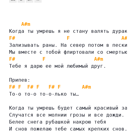
A#m
Когда ты умрешь я не стану валять дурака
F#
F
A#m
Зализывать раны. На север потом в пески.
Мы вместе с тобой флиртовали со смертью и
F#
F
A#m
Тебе я дарю ее мой любимый друг.
Припев:
F#
F
F#
F
F#
F
A#m
То-о то-о то-о-лько ты…
Когда ты умрешь будет самый красивый зака
Случатся все молнии грозы и все дожди.
Белее снега рубашкой накрою тебя
И снов пожелаю тебе самых крепких снов.