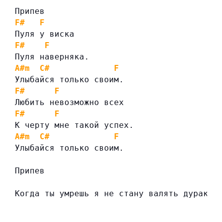
Припев
F#
F
Пуля у виска
F#
F
Пуля наверняка.
A#m
C#
F
Улыбайся только своим.
F#
F
Любить невозможно всех
F#
F
К черту мне такой успех.
A#m
C#
F
Улыбайся только своим.
Припев
Когда ты умрешь я не стану валять дурака…