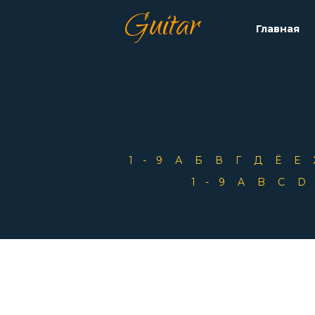
Guitar
Главная
1-9
А
Б
В
Г
Д
Ё
Е
1-9
A
B
C