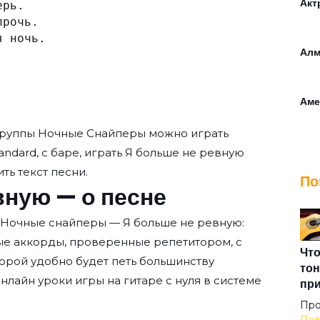
Акт
ерь.
прочь.
я ночь.
Алм
Аме
группы
Ночные Снайперы
можно играть
Анд
andard, с баре, играть Я больше не ревную
ть текст песни.
По
вную — о песне
Арм
 Ночные снайперы — Я больше не ревную:
ые аккорды, проверенные репетитором, с
Арх
Что
орой удобно будет петь большинству
тон
нлайн уроки игры на гитаре с нуля
в системе
пр
Асф
Про