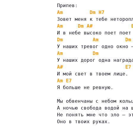
Припев:
Am
Dm
H7
Зовет меня к тебе нетороп
Am
Dm
A#
И в небе высоко поет поет
Dm
Am
Dm
У наших тревог одно окно 
Am
Dm
У наших дорог одна наград
A#
E7
И мой свет в твоем лице.
Am
E7
Я больше не ревную.
Мы обвенчаны с небом коль
А ночью свобода водой на 
Не понять мне что зло — э
Оно в твоих руках.