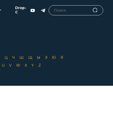
Drop-
г
C
Х
Ц
Ч
Ш
Щ
Ы
Э
Ю
Я
T
U
V
W
X
Y
Z