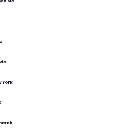
nce Me
z
vie
 York
S
marok