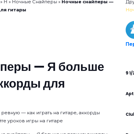
»
Н
»
Ночные Снайперы
»
Ночные снайперы —
Дру
для гитары
Но
Пе
перы — Я больше
9 1/
аккорды для
Apt
ревную — как играть на гитаре, аккорды
Clu
те уроков игры на гитаре