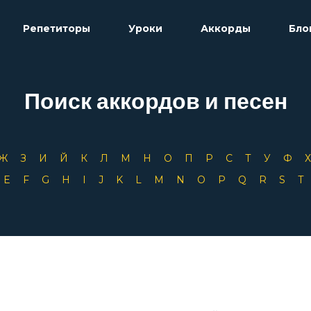
Репетиторы
Уроки
Аккорды
Бло
Поиск аккордов и песен
Ж
З
И
Й
К
Л
М
Н
О
П
Р
С
Т
У
Ф
D
E
F
G
H
I
J
K
L
M
N
O
P
Q
R
S