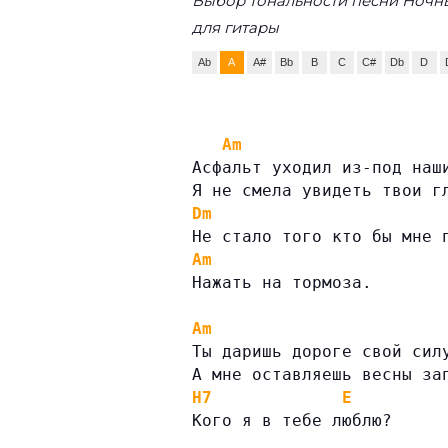
Выбор тональности песни Ночн
для гитары
Ab
A
A#
Bb
B
C
C#
Db
D
Am
Асфальт уходил из-под наш
Я не смела увидеть твои г
Dm
Не стало того кто бы мне 
Am
Нажать на тормоза.
Am
Ты даришь дороге свой сил
А мне оставляешь весны за
H7
E
Кого я в тебе люблю?