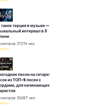
ейти
антида
 такое терция в музыке —
ыкальный интервал в 3
пени
ики
смотров: 37274 чел.
ейти
ушки
огодние песни на гитаре:
абанщик
сок из ТОП-5 песен с
ордами, для начинающих
аристов
ые козы
смотров: 35087 чел.
ейти