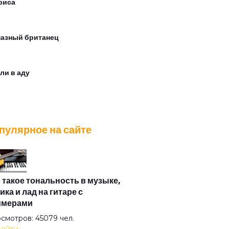
риса
азный британец
ли в аду
рей
пулярное на сайте
ия
итектор
 такое тональность в музыке,
ика и лад на гитаре с
имерами
альт
смотров: 45079 чел.