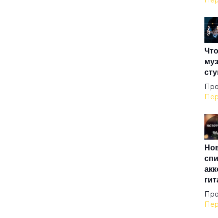
Пер
Атл
Что
Ау
муз
сту
Афр
Про
Пер
Баб
Нов
Бар
спи
акк
гит
Бел
Про
Пер