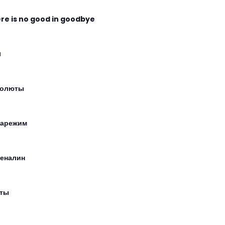
re is no good in goodbye
u
солюты
арежим
еналин
ты