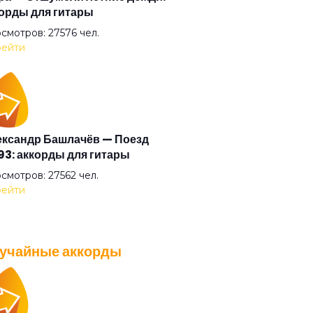
орды для гитары
ту
смотров: 27576 чел.
ейти
бу
ерангом
ксандр Башлачёв — Поезд
3: аккорды для гитары
ин
смотров: 27562 чел.
ейти
ылки
учайные аккорды
ороде моём (Всегда)
A — Плохо танцевать: аккорды
 гитары