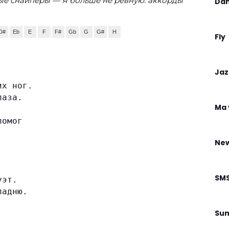
ые снайперы — Я больше не ревную: аккорды
Da
D#
Eb
E
F
F#
Gb
G
G#
H
Fly
Jaz
их ног.
лаза.
Ma 
помог
New
SM
уэт.
падню.
Su