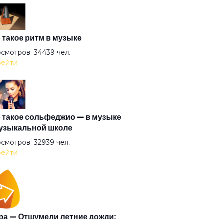
зол
годарю
 такое ритм в музыке
смотров: 34439 чел.
ейти
ны по-снайперски
юз
 такое сольфеджио — в музыке
узыкальной школе
зы гор
смотров: 32939 чел.
ейти
ни и Клайд
мс
а — Отшумели летние дожди: