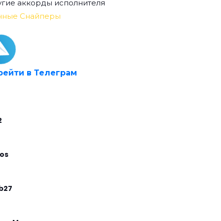
гие аккорды исполнителя
чные Снайперы
рейти в Телеграм
2
os
b27