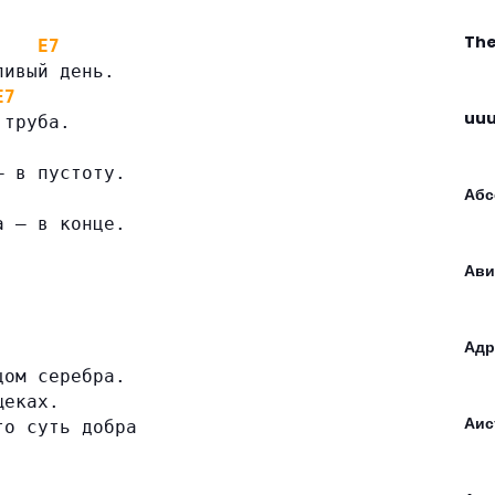
The
E7
ливый день.
E7
uu
 труба.
— в пустоту.
Аб
а — в конце.
Ави
Адр
цом серебра.
щеках.
Аис
то суть добра