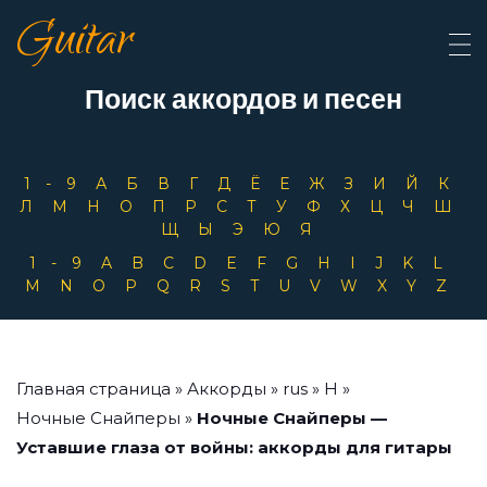
Guitar
Поиск аккордов и песен
1-9
А
Б
В
Г
Д
Ё
Е
Ж
З
И
Й
К
Л
М
Н
О
П
Р
С
Т
У
Ф
Х
Ц
Ч
Ш
Щ
Ы
Э
Ю
Я
1-9
A
B
C
D
E
F
G
H
I
J
K
L
M
N
O
P
Q
R
S
T
U
V
W
X
Y
Z
Главная страница
»
Аккорды
»
rus
»
Н
»
Ночные Снайперы
»
Ночные Снайперы —
Уставшие глаза от войны: аккорды для гитары