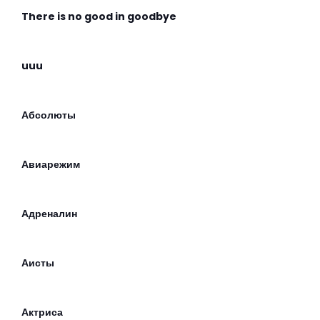
There is no good in goodbye
uuu
Абсолюты
Авиарежим
Адреналин
Аисты
Актриса