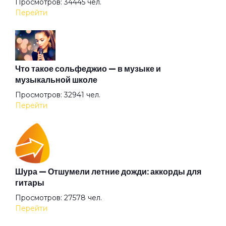
Просмотров: 34445 чел.
Перейти
Благодарю
Блины по-снайперски
Что такое сольфеджио — в музыке и
музыкальной школе
Просмотров: 32941 чел.
Блюз
Перейти
Блюзы гор
Бонни и Клайд
Шура — Отшумели летние дожди: аккорды для
гитары
Просмотров: 27578 чел.
Брамс
Перейти