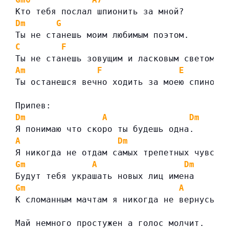
Кто тебя послал шпионить за мной?
Dm
G
Ты не станешь моим любимым поэтом.
C
F
Ты не станешь зовущим и ласковым светом.
Am
F
E
Ты останешся вечно ходить за моею спиной.
Припев:
Dm
A
Dm
Я понимаю что скоро ты будешь одна.
A
Dm
Я никогда не отдам самых трепетных чувств
Gm
A
Dm
Будут тебя украшать новых лиц имена
Gm
A
К сломанным мачтам я никогда не вернусь.
Май немного простужен а голос молчит.