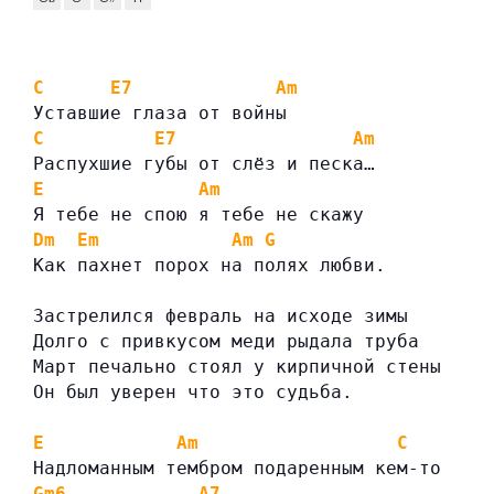
C
E7
Am
Уставшие глаза от войны
C
E7
Am
Распухшие губы от слёз и песка…
E
Am
Я тебе не спою я тебе не скажу
Dm
Em
Am
G
Как пахнет порох на полях любви.
Застрелился февраль на исходе зимы
Долго с привкусом меди рыдала труба
Март печально стоял у кирпичной стены
Он был уверен что это судьба.
E
Am
C
Надломанным тембром подаренным кем-то
Gm6
A7