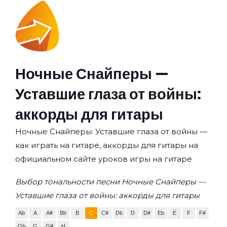
Ночные Снайперы —
Уставшие глаза от войны:
аккорды для гитары
Ночные Снайперы: Уставшие глаза от войны —
как играть на гитаре, аккорды для гитары на
официальном сайте уроков игры на гитаре
Выбор тональности песни Ночные Снайперы —
Уставшие глаза от войны: аккорды для гитары
Ab
A
A#
Bb
B
C
C#
Db
D
D#
Eb
E
F
F#
Gb
G
G#
H