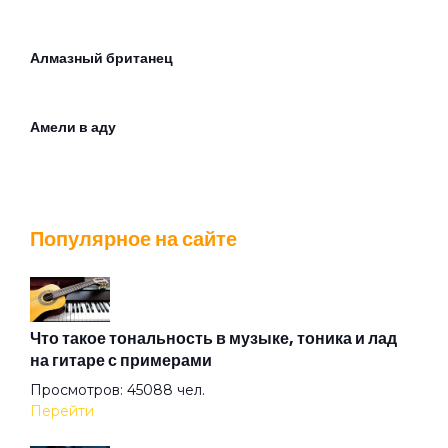
Алмазный британец
Амели в аду
Андрей
Популярное на сайте
Армия
Архитектор
Что такое тональность в музыке, тоника и лад
на гитаре с примерами
Просмотров: 45088 чел.
Асфальт
Перейти