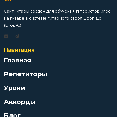
Перейти
Вороны ложатся спать
Сайт Гитары создан для обучения гитаристов игре
на гитаре в системе гитарного строя Дроп До
Вот и все мои песенки
(Drop-C)
Игорь Растеряев — Безрукавочка: аккорды для
гитары
Время года зима
Навигация
Просмотров: 15195 чел.
Перейти
Главная
Всё случилось не с тобой
Репетиторы
Гавань
Уроки
АукцЫон — Возле меня: аккорды для гитары
Голубой слон
Просмотров: 10519 чел.
Аккорды
Перейти
Блог
Гонщик