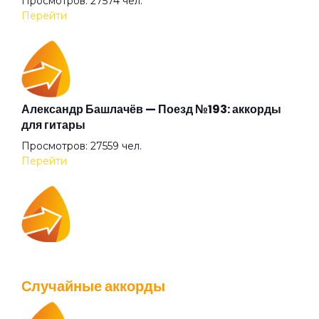
Просмотров: 27574 чел.
Брамс
Перейти
Брату
Бу-бу
Александр Башлачёв — Поезд №193: аккорды
для гитары
Просмотров: 27559 чел.
Бумерангом
Перейти
Бунин
IOWA — Плохо танцевать: аккорды для гитары
Бутылки
Просмотров: 26037 чел.
Случайные аккорды
Перейти
В городе моём (Всегда)