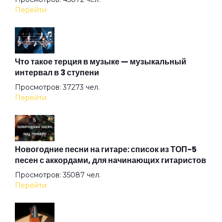
Асфальт
Перейти
Атлантида
Что такое терция в музыке — музыкальный
интервал в 3 ступени
Ау
Просмотров: 37273 чел.
Перейти
Африки
Бабушки
Новогодние песни на гитаре: список из ТОП-5
песен с аккордами, для начинающих гитаристов
Просмотров: 35087 чел.
Барабанщик
Перейти
Белые козы