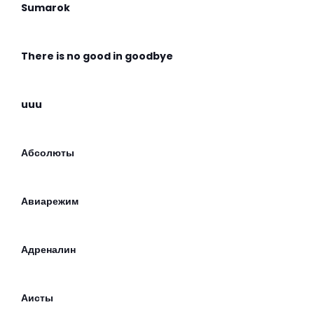
Sumarok
There is no good in goodbye
uuu
Абсолюты
Авиарежим
Адреналин
Аисты