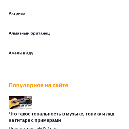
Актриса
Алмазный британец
Амели в аду
Андрей
Популярное на сайте
Армия
Архитектор
Что такое тональность в музыке, тоника и лад
на гитаре с примерами
Просмотров: 45072 чел.