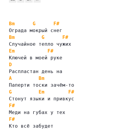
Bm
G
F#
Ограда мокрый снег
Bm
G
F#
Случайное тепло чужих
Em
F#
Ключей в моей руке
D
Распластан день на
A
Bm
Паперти тоски зачём-то
G
Em
F#
Стонут языки и привкус
F#
Меди на губах у тех
F#
Кто всё забудет