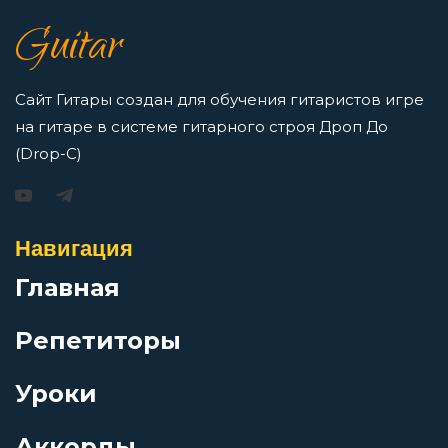
как освоить нотную грамоту новичкам
Волны
Guitar
Просмотров: 16417 чел.
Перейти
Вороны ложатся спать
Сайт Гитары создан для обучения гитаристов игре
на гитаре в системе гитарного строя Дроп До
Вот и все мои песенки
(Drop-C)
Игорь Растеряев — Безрукавочка: аккорды для
гитары
Время года зима
Навигация
Просмотров: 15193 чел.
Перейти
Главная
Всё случилось не с тобой
Репетиторы
Гавань
Уроки
АукцЫон — Возле меня: аккорды для гитары
Голубой слон
Просмотров: 10495 чел.
Аккорды