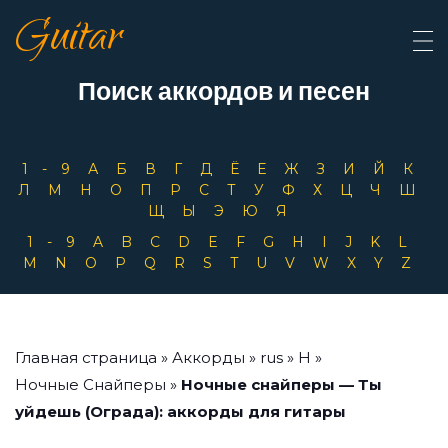
Guitar
Поиск аккордов и песен
1-9
А
Б
В
Г
Д
Ё
Е
Ж
З
И
Й
К
Л
М
Н
О
П
Р
С
Т
У
Ф
Х
Ц
Ч
Ш
Щ
Ы
Э
Ю
Я
1-9
A
B
C
D
E
F
G
H
I
J
K
L
M
N
O
P
Q
R
S
T
U
V
W
X
Y
Z
Главная страница
»
Аккорды
»
rus
»
Н
»
Ночные Снайперы
»
Ночные снайперы — Ты
уйдешь (Ограда): аккорды для гитары