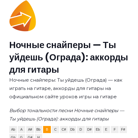
Ночные снайперы — Ты
уйдешь (Ограда): аккорды
для гитары
Ночные снайперы: Ты уйдешь (Ограда) — как
играть на гитаре, аккорды для гитары на
официальном сайте уроков игры на гитаре
Выбор тональности песни Ночные снайперы —
Ты уйдешь (Ограда): аккорды для гитары
Ab
A
A#
Bb
B
C
C#
Db
D
D#
Eb
E
F
F#
Gb
G
G#
H