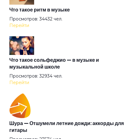
Что такое ритм в музыке
Бензол
Просмотров: 34432 чел.
Перейти
Благодарю
Блины по-снайперски
Что такое сольфеджио — в музыке и
музыкальной школе
Просмотров: 32934 чел.
Блюз
Перейти
Блюзы гор
Бонни и Клайд
Шура — Отшумели летние дожди: аккорды для
гитары