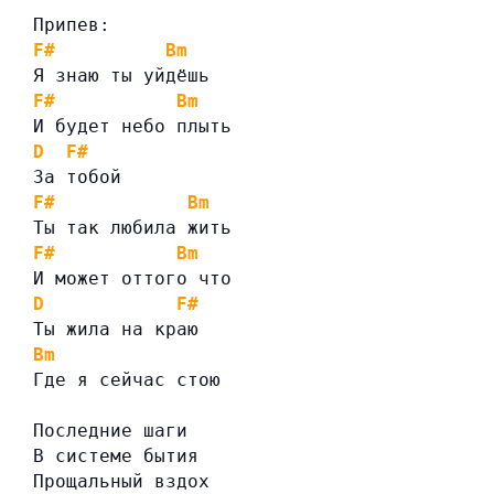
Припев:
F#
Bm
Я знаю ты уйдёшь
F#
Bm
И будет небо плыть
D
F#
За тобой
F#
Bm
Ты так любила жить
F#
Bm
И может оттого что
D
F#
Ты жила на краю
Bm
Где я сейчас стою
Последние шаги
В системе бытия
Прощальный вздох