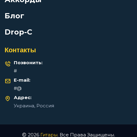
Перейти
Блог
Гонщик
Drop-C
Гопник
Gilava — Бисакодил: аккорды для гитары
Контакты
Просмотров: 10182 чел.
Перейти
Города
Позвонить:
#
Горыгорыгоры
E-mail:
Что такое каподастр простыми словами
#@
Просмотров: 9292 чел.
Адрес:
Господа
Перейти
Украина, Россия
Гости мои
2026
Гитары
. Все Права Защищены.