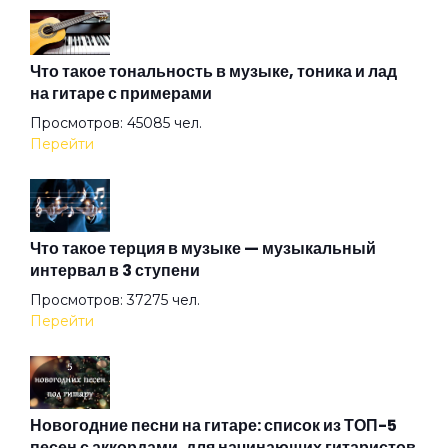
Вторая Ария Ивана
Что такое тональность в музыке, тоника и лад
на гитаре с примерами
Просмотров: 45085 чел.
Вурдалак
Перейти
Вылазка
Что такое терция в музыке — музыкальный
интервал в 3 ступени
ГАИ
Просмотров: 37275 чел.
Перейти
Голубой
Голубь
Новогодние песни на гитаре: список из ТОП-5
песен с аккордами, для начинающих гитаристов