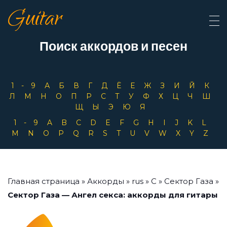
Guitar
Поиск аккордов и песен
1-9
А
Б
В
Г
Д
Ё
Е
Ж
З
И
Й
К
Л
М
Н
О
П
Р
С
Т
У
Ф
Х
Ц
Ч
Ш
Щ
Ы
Э
Ю
Я
1-9
A
B
C
D
E
F
G
H
I
J
K
L
M
N
O
P
Q
R
S
T
U
V
W
X
Y
Z
Главная страница
»
Аккорды
»
rus
»
С
»
Сектор Газа
»
Сектор Газа — Ангел секса: аккорды для гитары