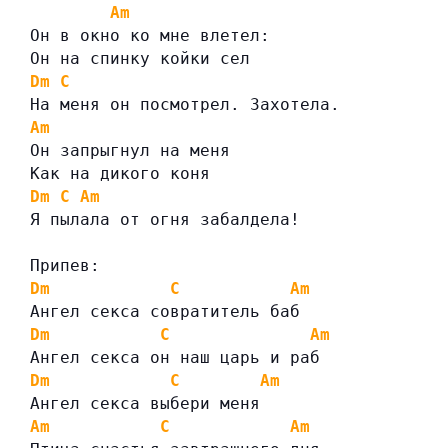
Am
Он в окно ко мне влетел:
Он на спинку койки сел
Dm
C
На меня он посмотрел. Захотела.
Am
Он запрыгнул на меня
Как на дикого коня
Dm
C
Am
Я пылала от огня забалдела!
Припев:
Dm
C
Am
Ангел секса совратитель баб
Dm
C
Am
Ангел секса он наш царь и раб
Dm
C
Am
Ангел секса выбери меня
Am
C
Am