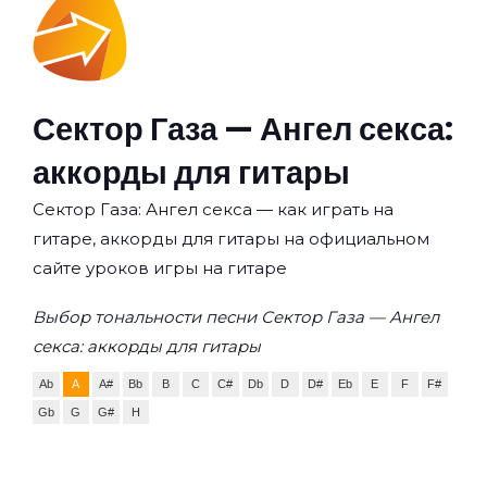
Сектор Газа — Ангел секса:
аккорды для гитары
Сектор Газа: Ангел секса — как играть на
гитаре, аккорды для гитары на официальном
сайте уроков игры на гитаре
Выбор тональности песни Сектор Газа — Ангел
секса: аккорды для гитары
Ab
A
A#
Bb
B
C
C#
Db
D
D#
Eb
E
F
F#
Gb
G
G#
H