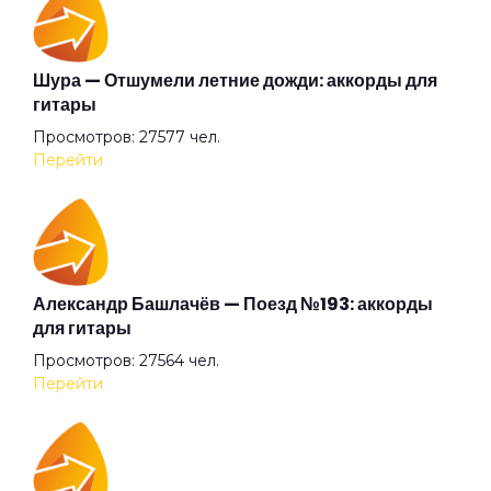
Доля солдатская
Шура — Отшумели летние дожди: аккорды для
гитары
Просмотров: 27577 чел.
Дурак
Перейти
Дураки
Звездная болезнь
Александр Башлачёв — Поезд №193: аккорды
для гитары
Просмотров: 27564 чел.
Здравствуйте
Перейти
Злая ночь