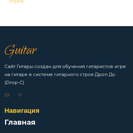
Когда помрешь
Играть
Перейти
Колхозная
7 нот в музыке: До, Ре, Ми, Фа, Соль, Ля, Си —
как освоить нотную грамоту новичкам
Колхозный панк
Guitar
Просмотров: 16421 чел.
Перейти
Колыбельная
Сайт Гитары создан для обучения гитаристов игре
на гитаре в системе гитарного строя Дроп До
Комары
(Drop-C)
Игорь Растеряев — Безрукавочка: аккорды для
гитары
Ку-ку
Навигация
Просмотров: 15195 чел.
Перейти
Главная
Кума