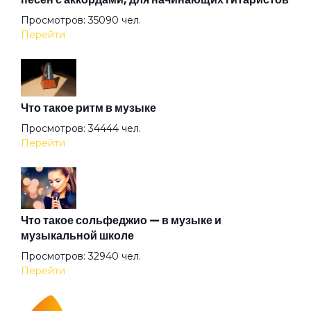
Просмотров: 35090 чел.
Грязная кровь
Перейти
Гуляй мужик
Что такое ритм в музыке
Дави на газ
Просмотров: 34444 чел.
Перейти
Девушка
Девушкам
Что такое сольфеджио — в музыке и
музыкальной школе
Просмотров: 32940 чел.
Демобилизация
Перейти
Династия