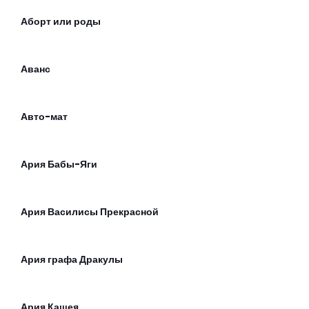
Аборт или роды
Аванс
Авто-мат
Ария Бабы-Яги
Ария Василисы Прекрасной
Ария графа Дракулы
Ария Кащея