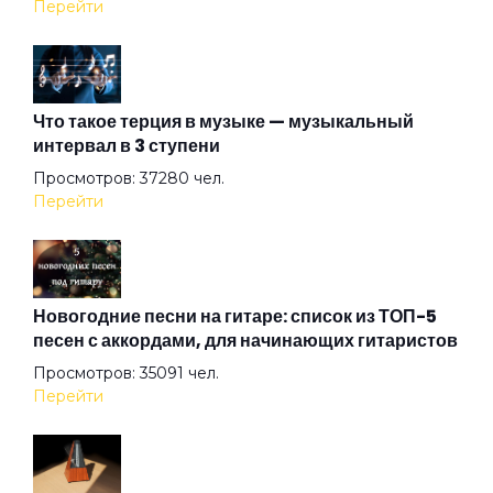
Перейти
Вурдалак
Что такое терция в музыке — музыкальный
интервал в 3 ступени
Вылазка
Просмотров: 37280 чел.
Перейти
ГАИ
Голубой
Новогодние песни на гитаре: список из ТОП-5
песен с аккордами, для начинающих гитаристов
Просмотров: 35091 чел.
Голубь
Перейти
Грязная кровь