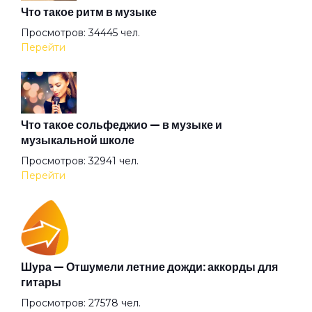
Что такое ритм в музыке
Гуляй мужик
Просмотров: 34445 чел.
Перейти
Дави на газ
Девушка
Что такое сольфеджио — в музыке и
музыкальной школе
Просмотров: 32941 чел.
Девушкам
Перейти
Демобилизация
Династия
Шура — Отшумели летние дожди: аккорды для
гитары
Просмотров: 27578 чел.
Доля солдатская