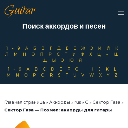
Guitar
Поиск аккордов и песен
1-9
А
Б
В
Г
Д
Ё
Е
Ж
З
И
Й
К
Л
М
Н
О
П
Р
С
Т
У
Ф
Х
Ц
Ч
Ш
Щ
Ы
Э
Ю
Я
1-9
A
B
C
D
E
F
G
H
I
J
K
L
M
N
O
P
Q
R
S
T
U
V
W
X
Y
Z
Главная страница
»
Аккорды
»
rus
»
С
»
Сектор Газа
»
Сектор Газа — Похмел: аккорды для гитары