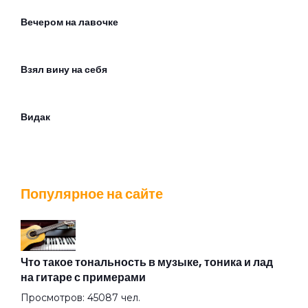
Вечером на лавочке
Взял вину на себя
Видак
Водку на могилках пьют кенты
Популярное на сайте
Вой на луну
Война
Что такое тональность в музыке, тоника и лад
на гитаре с примерами
Просмотров: 45087 чел.
Вторая Ария Ивана