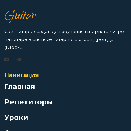
как освоить нотную грамоту новичкам
Колхозная
Просмотров: 16422 чел.
Guitar
Перейти
Колхозный панк
Сайт Гитары создан для обучения гитаристов игре
на гитаре в системе гитарного строя Дроп До
Колыбельная
(Drop-C)
Игорь Растеряев — Безрукавочка: аккорды для
гитары
Комары
Просмотров: 15195 чел.
Навигация
Перейти
Ку-ку
Главная
Репетиторы
Кума
АукцЫон — Возле меня: аккорды для гитары
Уроки
Кусок
Просмотров: 10506 чел.
Перейти