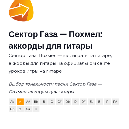
Сектор Газа — Похмел:
аккорды для гитары
Сектор Газа: Похмел — как играть на гитаре,
аккорды для гитары на официальном сайте
уроков игры на гитаре
Выбор тональности песни Сектор Газа —
Похмел: аккорды для гитары
Ab
A
A#
Bb
B
C
C#
Db
D
D#
Eb
E
F
F#
Gb
G
G#
H