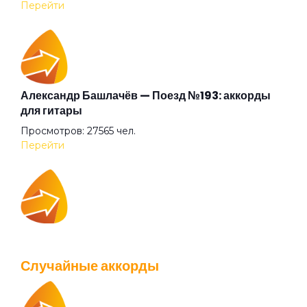
Перейти
Дурак
Дураки
Александр Башлачёв — Поезд №193: аккорды
для гитары
Просмотров: 27565 чел.
Звездная болезнь
Перейти
Здравствуйте
IOWA — Плохо танцевать: аккорды для гитары
Злая ночь
Просмотров: 26040 чел.
Случайные аккорды
Перейти
Из чего же