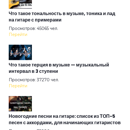
Война
Что такое тональность в музыке, тоника и лад
на гитаре с примерами
Просмотров: 45065 чел.
Вторая Ария Ивана
Перейти
Вурдалак
Что такое терция в музыке — музыкальный
интервал в 3 ступени
Вылазка
Просмотров: 37270 чел.
Перейти
ГАИ
Голубой
Новогодние песни на гитаре: список из ТОП-5
песен с аккордами, для начинающих гитаристов