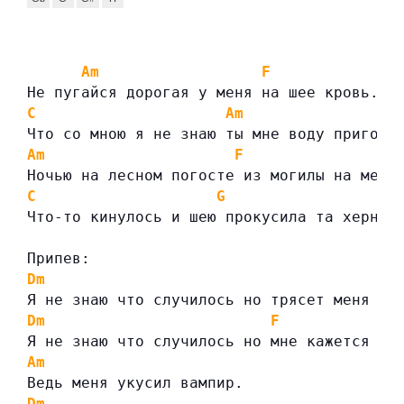
Am
F
Не пугайся дорогая у меня на шее кровь.
C
Am
Что со мною я не знаю ты мне воду пригото
Am
F
Ночью на лесном погосте из могилы на меня
C
G
Что-то кинулось и шею прокусила та херня.
Припев:
Dm
Я не знаю что случилось но трясет меня и 
Dm
F
Я не знаю что случилось но мне кажется чт
Am
Ведь меня укусил вампир.
Dm