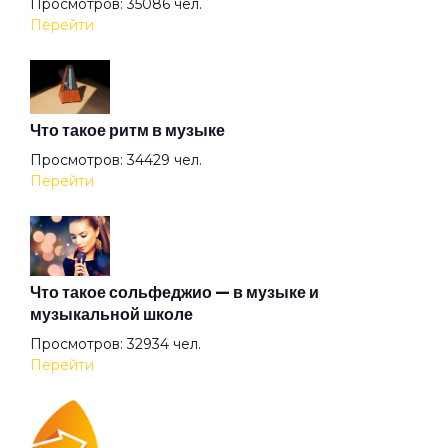
Просмотров: 35086 чел.
Голубь
Перейти
Грязная кровь
Что такое ритм в музыке
Гуляй мужик
Просмотров: 34429 чел.
Перейти
Дави на газ
Девушка
Что такое сольфеджио — в музыке и
музыкальной школе
Просмотров: 32934 чел.
Девушкам
Перейти
Демобилизация