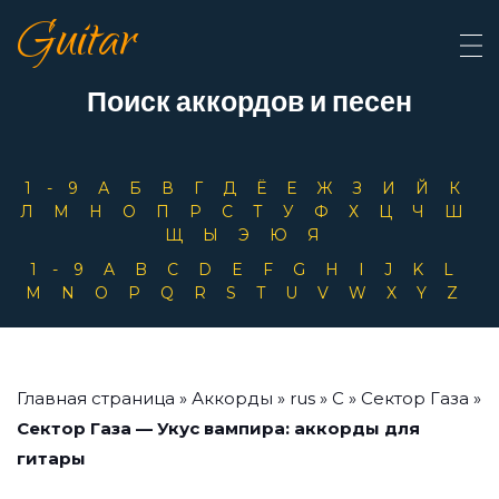
Guitar
Поиск аккордов и песен
1-9
А
Б
В
Г
Д
Ё
Е
Ж
З
И
Й
К
Л
М
Н
О
П
Р
С
Т
У
Ф
Х
Ц
Ч
Ш
Щ
Ы
Э
Ю
Я
1-9
A
B
C
D
E
F
G
H
I
J
K
L
M
N
O
P
Q
R
S
T
U
V
W
X
Y
Z
Главная страница
»
Аккорды
»
rus
»
С
»
Сектор Газа
»
Сектор Газа — Укус вампира: аккорды для
гитары