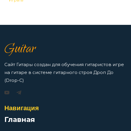
Играть
Когда помрешь
7 нот в музыке: До, Ре, Ми, Фа, Соль, Ля, Си —
как освоить нотную грамоту новичкам
Колхозная
Просмотров: 16413 чел.
Guitar
Перейти
Колхозный панк
Сайт Гитары создан для обучения гитаристов игре
на гитаре в системе гитарного строя Дроп До
Колыбельная
(Drop-C)
Игорь Растеряев — Безрукавочка: аккорды для
гитары
Комары
Просмотров: 15192 чел.
Навигация
Перейти
Ку-ку
Главная