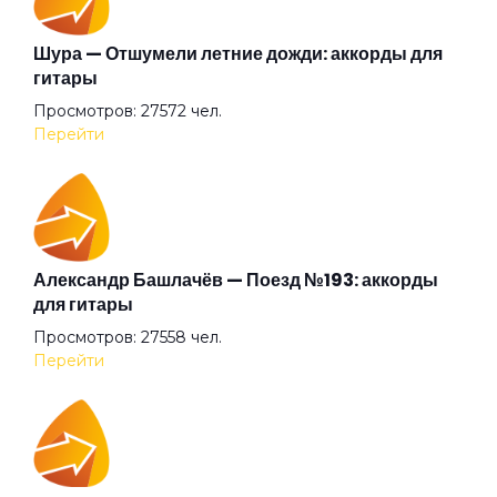
Династия
Шура — Отшумели летние дожди: аккорды для
гитары
Просмотров: 27572 чел.
Доля солдатская
Перейти
Дурак
Дураки
Александр Башлачёв — Поезд №193: аккорды
для гитары
Просмотров: 27558 чел.
Звездная болезнь
Перейти
Здравствуйте