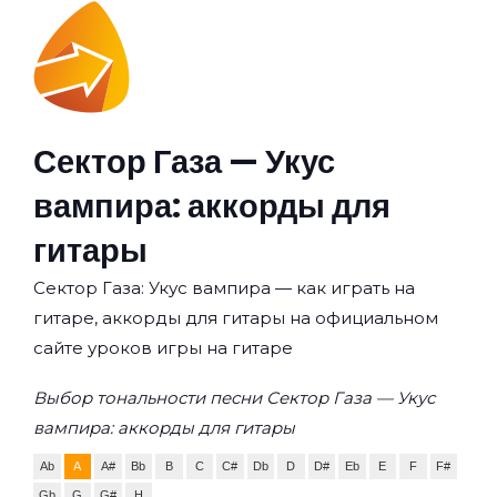
Сектор Газа — Укус
вампира: аккорды для
гитары
Сектор Газа: Укус вампира — как играть на
гитаре, аккорды для гитары на официальном
сайте уроков игры на гитаре
Выбор тональности песни Сектор Газа — Укус
вампира: аккорды для гитары
Ab
A
A#
Bb
B
C
C#
Db
D
D#
Eb
E
F
F#
Gb
G
G#
H