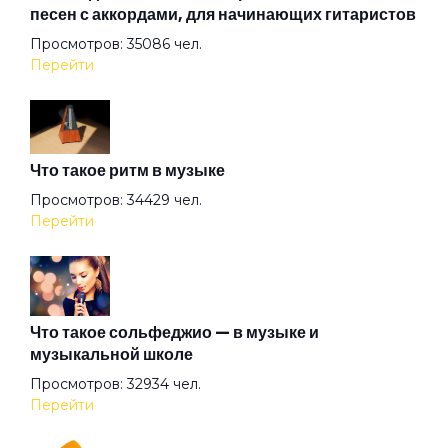
песен с аккордами, для начинающих гитаристов
Просмотров: 35086 чел.
Голубь
Перейти
Грязная кровь
Что такое ритм в музыке
Гуляй мужик
Просмотров: 34429 чел.
Перейти
Дави на газ
Девушка
Что такое сольфеджио — в музыке и
музыкальной школе
Просмотров: 32934 чел.
Девушкам
Перейти