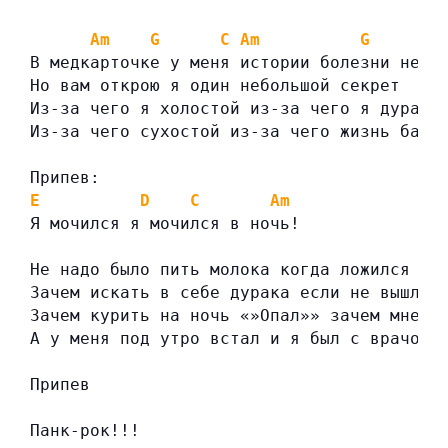
Am
G
C
Am
G
C
В медкарточке у меня истории болезни нет
Но вам открою я один небольшой секрет
Из-за чего я холостой из-за чего я дурак
Из-за чего сухостой из-за чего жизнь бард
Припев:
E
D
C
Am
Я мочился я мочился в ночь!
Не надо было пить молока когда ложился сп
Зачем искать в себе дурака если не вышла 
Зачем курить на ночь «»Опал»» зачем мне в
А у меня под утро встал и я был с врачом 
Припев
Панк-рок!!!