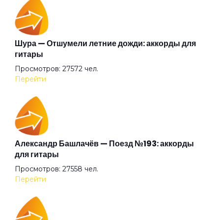
Демобилизация
Династия
Шура — Отшумели летние дожди: аккорды для
гитары
Просмотров: 27572 чел.
Доля солдатская
Перейти
Дурак
Дураки
Александр Башлачёв — Поезд №193: аккорды
для гитары
Просмотров: 27558 чел.
Звездная болезнь
Перейти
Здравствуйте