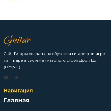
Просмотров: 23255 чел.
Казачья
Перейти
Когда помрешь
7 нот в музыке: До, Ре, Ми, Фа, Соль, Ля, Си —
Guitar
как освоить нотную грамоту новичкам
Колхозная
Просмотров: 16413 чел.
Перейти
Сайт Гитары создан для обучения гитаристов игре
Колхозный панк
на гитаре в системе гитарного строя Дроп До
(Drop-C)
Колыбельная
Игорь Растеряев — Безрукавочка: аккорды для
гитары
Навигация
Комары
Просмотров: 15192 чел.
Главная
Перейти
Ку-ку