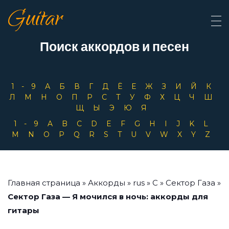
Guitar
Поиск аккордов и песен
1-9
А
Б
В
Г
Д
Ё
Е
Ж
З
И
Й
К
Л
М
Н
О
П
Р
С
Т
У
Ф
Х
Ц
Ч
Ш
Щ
Ы
Э
Ю
Я
1-9
A
B
C
D
E
F
G
H
I
J
K
L
M
N
O
P
Q
R
S
T
U
V
W
X
Y
Z
Главная страница
»
Аккорды
»
rus
»
С
»
Сектор Газа
»
Сектор Газа — Я мочился в ночь: аккорды для
гитары