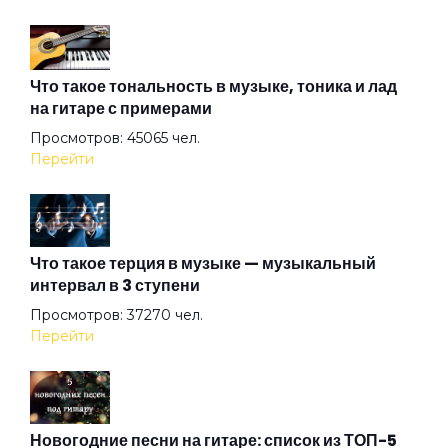
Вой на луну
Война
Что такое тональность в музыке, тоника и лад
на гитаре с примерами
Просмотров: 45065 чел.
Вторая Ария Ивана
Перейти
Вурдалак
Что такое терция в музыке — музыкальный
интервал в 3 ступени
Вылазка
Просмотров: 37270 чел.
Перейти
ГАИ
Голубой
Новогодние песни на гитаре: список из ТОП-5