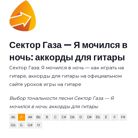
Сектор Газа — Я мочился в
ночь: аккорды для гитары
Сектор Газа: Я мочился в ночь — как играть на
гитаре, аккорды для гитары на официальном
сайте уроков игры на гитаре
Выбор тональности песни Сектор Газа — Я
мочился в ночь: аккорды для гитары
Ab
A
A#
Bb
B
C
C#
Db
D
D#
Eb
E
F
F#
Gb
G
G#
H