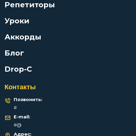
Репетиторы
Кусок
АукцЫон — Возле меня: аккорды для гитары
Уроки
ЛТП
Просмотров: 10522 чел.
Перейти
Аккорды
Любовь загробная
Блог
Любовь раскумаренная
Drop-C
Gilava — Бисакодил: аккорды для гитары
Просмотров: 10192 чел.
Контакты
Перейти
Мажор
Позвонить:
#
Мак
Что такое каподастр простыми словами
E-mail:
#@
Просмотров: 9293 чел.
Марш наркоманов
Перейти
Адрес: