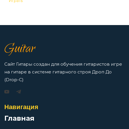
Играть
Колхозная
7 нот в музыке: До, Ре, Ми, Фа, Соль, Ля, Си —
как освоить нотную грамоту новичкам
Колхозный панк
Просмотров: 16423 чел.
Guitar
Перейти
Колыбельная
Сайт Гитары создан для обучения гитаристов игре
на гитаре в системе гитарного строя Дроп До
Комары
(Drop-C)
Игорь Растеряев — Безрукавочка: аккорды для
гитары
Ку-ку
Просмотров: 15195 чел.
Навигация
Перейти
Кума
Главная