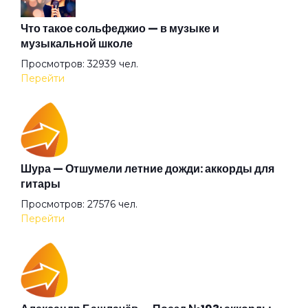
Девушкам
Что такое сольфеджио — в музыке и
музыкальной школе
Просмотров: 32939 чел.
Демобилизация
Перейти
Династия
Доля солдатская
Шура — Отшумели летние дожди: аккорды для
гитары
Просмотров: 27576 чел.
Дурак
Перейти
Дураки
Звездная болезнь