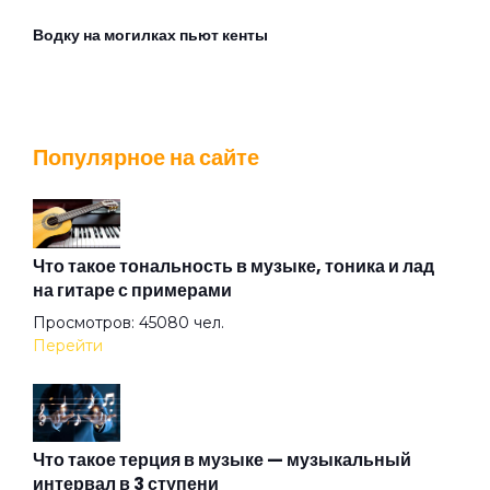
Водку на могилках пьют кенты
Вой на луну
Популярное на сайте
Война
Вторая Ария Ивана
Что такое тональность в музыке, тоника и лад
на гитаре с примерами
Просмотров: 45080 чел.
Вурдалак
Перейти
Вылазка
Что такое терция в музыке — музыкальный
интервал в 3 ступени
ГАИ