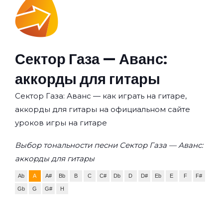
Сектор Газа — Аванс:
аккорды для гитары
Сектор Газа: Аванс — как играть на гитаре,
аккорды для гитары на официальном сайте
уроков игры на гитаре
Выбор тональности песни Сектор Газа — Аванс:
аккорды для гитары
Ab
A
A#
Bb
B
C
C#
Db
D
D#
Eb
E
F
F#
Gb
G
G#
H