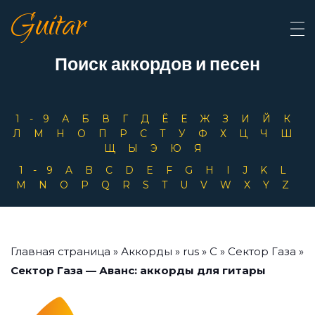
Guitar
Поиск аккордов и песен
1-9
А
Б
В
Г
Д
Ё
Е
Ж
З
И
Й
К
Л
М
Н
О
П
Р
С
Т
У
Ф
Х
Ц
Ч
Ш
Щ
Ы
Э
Ю
Я
1-9
A
B
C
D
E
F
G
H
I
J
K
L
M
N
O
P
Q
R
S
T
U
V
W
X
Y
Z
Главная страница
»
Аккорды
»
rus
»
С
»
Сектор Газа
»
Сектор Газа — Аванс: аккорды для гитары