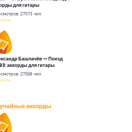
орды для гитары
ак
смотров: 27573 чел.
ейти
аки
здная болезнь
ксандр Башлачёв — Поезд
3: аккорды для гитары
авствуйте
смотров: 27558 чел.
ейти
я ночь
учайные аккорды
чего же
A — Плохо танцевать: аккорды
 гитары