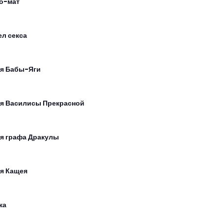
о-мат
ел секса
я Бабы-Яги
я Василисы Прекрасной
я графа Дракулы
я Кащея
ка