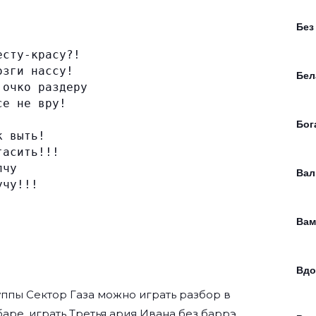
Без
есту-красу?!
озги нассу!
Бел
 очко раздеру
се не вру!
Бог
к выть!
гасить!!!
пчу
Вал
учу!!!
Ва
Вдо
руппы
Сектор Газа
можно играть разбор в
баре, играть Третья ария Ивана без баррэ,