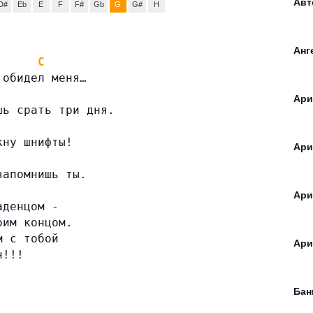
Авт
D#
Eb
E
F
F#
Gb
G
G#
H
Анг
C
 обидел меня…
Ари
шь срать три дня.
кну шнифты!
Ари
запомнишь ты.
Ари
аденцом -
оим концом.
м с тобой
Ари
н!!!
Бан