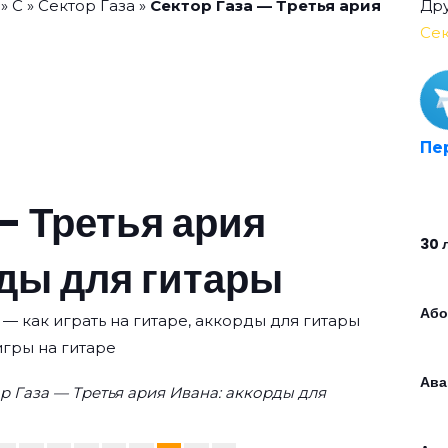
»
С
»
Сектор Газа
»
Сектор Газа — Третья ария
Дру
Сек
Пе
— Третья ария
30 
рды для гитары
Або
 — как играть на гитаре, аккорды для гитары
игры на гитаре
Ава
р Газа — Третья ария Ивана: аккорды для