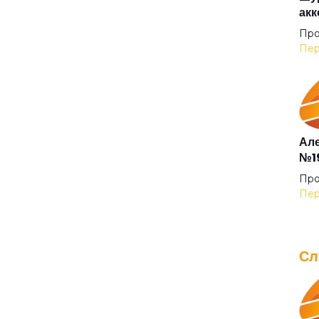
акк
Дур
Про
Пер
Дур
Зве
Але
№19
Здр
Про
Пер
Зла
Сл
Из 
IOW
для