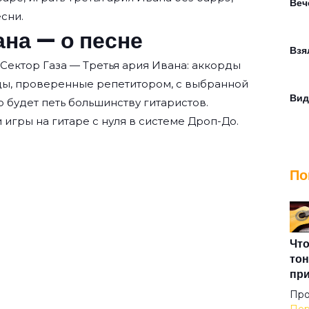
Веч
есни.
ана — о песне
Взя
Сектор Газа — Третья ария Ивана: аккорды
ды, проверенные репетитором, с выбранной
Вид
о будет петь большинству гитаристов.
 игры на гитаре с нуля
в системе Дроп-До.
Вод
По
Вой
Вой
Что
тон
пр
Вто
Про