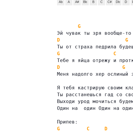
Ab
A
A#
Bb
B
C
C#
Db
D
G
Эй чувак ты зря вообще-то
D
G
Ты от страха педрила буде
G
C
Тебе я яйца отрежу и прот
D
G
Меня надолго хер ослиный 
Я тебя кастрирую своим кл
Ты расстанешься гад со св
Выходи урод мочиться буде
Один на  один Один на оди
Припев:
G
C
D