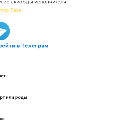
гие аккорды исполнителя
тор Газа
рейти в Телеграм
лет
рт или роды
нс