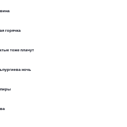
 вина
ая горячка
атые тоже плачут
ьпургиева ночь
мпиры
ва