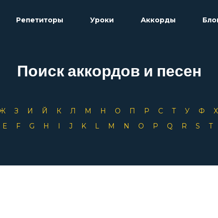
Репетиторы
Уроки
Аккорды
Бло
Поиск аккордов и песен
Ж
З
И
Й
К
Л
М
Н
О
П
Р
С
Т
У
Ф
D
E
F
G
H
I
J
K
L
M
N
O
P
Q
R
S