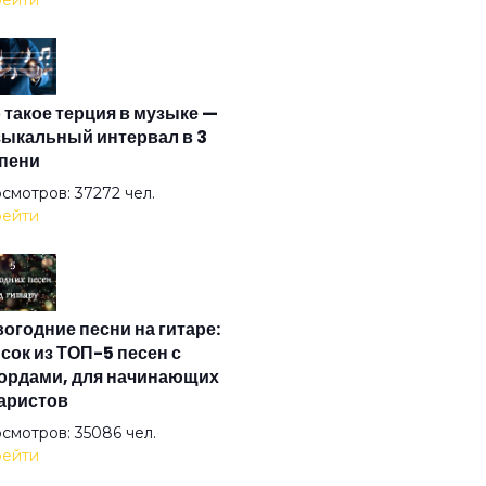
ейти
далак
 такое терция в музыке —
азка
ыкальный интервал в 3
пени
смотров: 37272 чел.
ейти
убой
огодние песни на гитаре:
убь
сок из ТОП-5 песен с
ордами, для начинающих
аристов
зная кровь
смотров: 35086 чел.
ейти