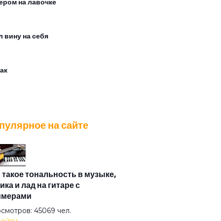
ером на лавочке
л вину на себя
ак
ку на могилках пьют кенты
пулярное на сайте
 на луну
на
 такое тональность в музыке,
ика и лад на гитаре с
имерами
рая Ария Ивана
смотров: 45069 чел.