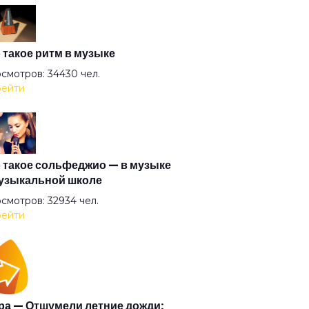
яй мужик
и на газ
 такое ритм в музыке
смотров: 34430 чел.
ейти
ушка
ушкам
 такое сольфеджио — в музыке
узыкальной школе
обилизация
смотров: 32934 чел.
ейти
астия
я солдатская
а — Отшумели летние дожди: