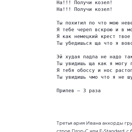
На!!! Получи козел!
На!!! Получи козел!
Ты похитил по что мою нев
Я тебе череп вскрою и в м
Я как немецкий крест твое
Ты убедишься ща что я вов
Эй худая падла не надо та
Ты увидишь ща как я могу 
Я тебя обоссу и нос расто
Ты увидишь чмо что я не ш
Припев — 3 раза
Третья ария Ивана аккорды г
строе Drop-C или E-Standard, с 