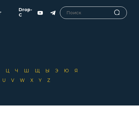
Drop-
г
C
Х
Ц
Ч
Ш
Щ
Ы
Э
Ю
Я
T
U
V
W
X
Y
Z