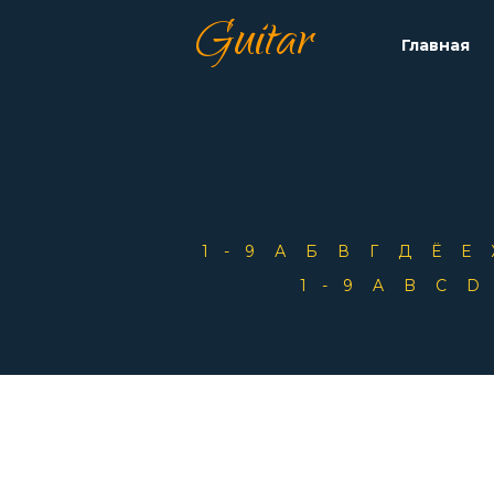
Guitar
Главная
1-9
А
Б
В
Г
Д
Ё
Е
1-9
A
B
C