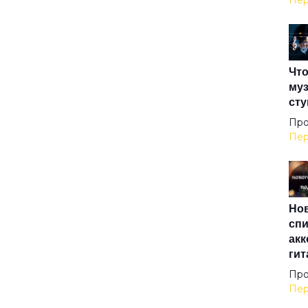
Пер
Вур
Что
Выл
муз
сту
ГАИ
Про
Пер
Гол
Нов
Гол
спи
акк
гит
Гря
Про
Пер