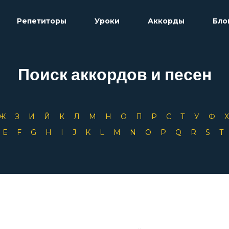
Репетиторы
Уроки
Аккорды
Бло
Поиск аккордов и песен
Ж
З
И
Й
К
Л
М
Н
О
П
Р
С
Т
У
Ф
D
E
F
G
H
I
J
K
L
M
N
O
P
Q
R
S