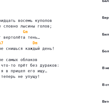
Бал
Бер
ридцать восемь куполов
е словно лысины голов;
Gm
Бил
т вертолёта тень…
A7
Dm
не снишься каждый день!
Бо
ле самых облаков
 что-то прёт без дураков:
В н
 я в прицел его ищу…
 теперь не упущу!
В с
Вет