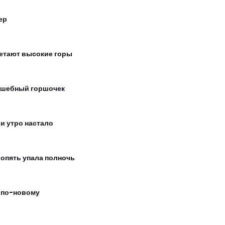
ер
етают высокие горы
шебный горшочек
 и утро настало
 опять упала полночь
 по-новому