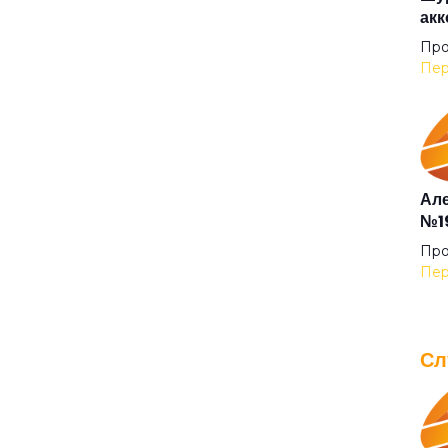
акк
Ког
Про
Пер
Кол
Кол
Але
№19
Ком
Про
Пер
Лет
Сл
Лун
IOW
для