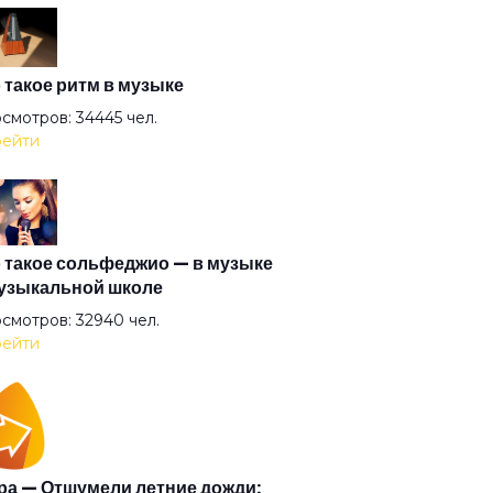
тая лошадь
окном металась вьюга
 такое ритм в музыке
смотров: 34445 чел.
ейти
ёная дорожка
ёная лодка
 такое сольфеджио — в музыке
узыкальной школе
ешь
смотров: 32940 чел.
ейти
отые берега
окна автомобиля
а — Отшумели летние дожди: