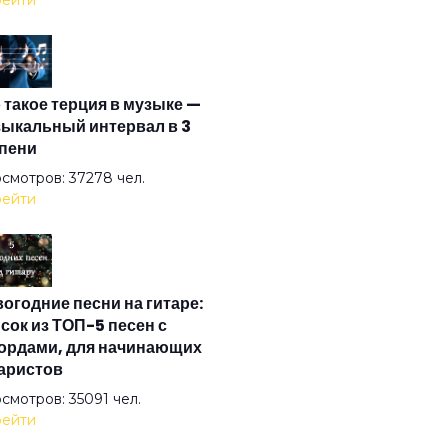
ейти
рые дела
 такое терция в музыке —
ждь
ыкальный интервал в 3
пени
м
смотров: 37278 чел.
ейти
ь смотрителя маяка
огодние песни на гитаре:
я Вася 2
сок из ТОП-5 песен с
ордами, для начинающих
аристов
я Федя
смотров: 35091 чел.
ейти