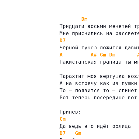
Dm
Тридцати восьми мечетей т
Мне приснились на рассвет
D7
Чёрной тучею ложится дави
A
A#
Gm
Dm
Пакистанская граница ты м
Тарахтит моя вертушка воз
А на встречу как из пушки
То — появится то — сгинет
Вот теперь посередине вот
Припев:
Cm
Да ведь это идёт орлица
D7
Gm