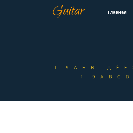
Guitar
Главная
1-9
А
Б
В
Г
Д
Ё
Е
1-9
A
B
C