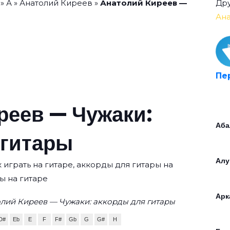
»
А
»
Анатолий Киреев
»
Анатолий Киреев —
Дру
Ан
Пе
реев — Чужаки:
Аба
 гитары
Алу
 играть на гитаре, аккорды для гитары на
ы на гитаре
Арк
лий Киреев — Чужаки: аккорды для гитары
D#
Eb
E
F
F#
Gb
G
G#
H