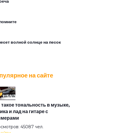
реча
помните
есет волной солнце на песок
од не пускает
пулярное на сайте
ожанин
чи
 такое тональность в музыке,
ика и лад на гитаре с
имерами
е
смотров: 45087 чел.