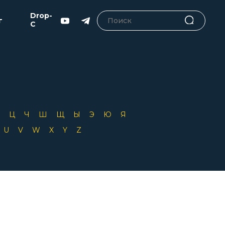
Drop-
г
C
Х
Ц
Ч
Ш
Щ
Ы
Э
Ю
Я
T
U
V
W
X
Y
Z