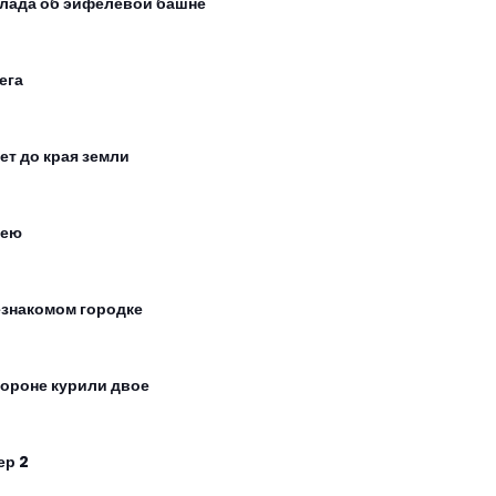
лада об эйфелевой башне
ега
ет до края земли
лею
езнакомом городке
тороне курили двое
ер 2