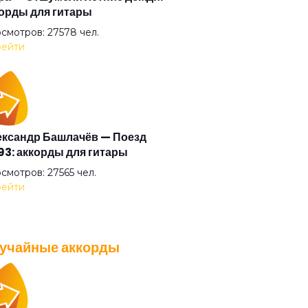
орды для гитары
да приходит рассвет
смотров: 27578 чел.
ейти
ечко
обок
ксандр Башлачёв — Поезд
3: аккорды для гитары
у зима
смотров: 27565 чел.
ейти
о
учайные аккорды
ная дорожка
A — Плохо танцевать: аккорды
 гитары