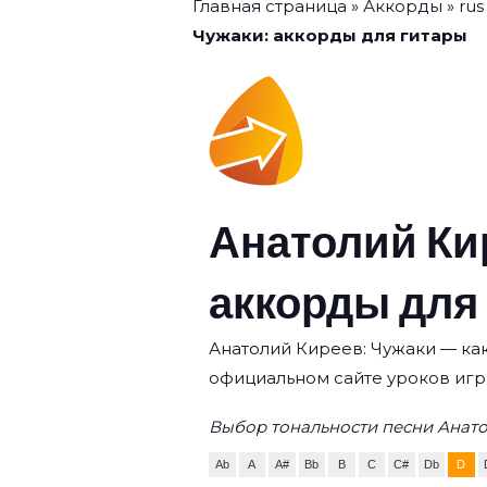
Главная страница
»
Аккорды
»
rus
Чужаки: аккорды для гитары
Анатолий Ки
аккорды для
Анатолий Киреев: Чужаки — как
официальном сайте уроков игр
Выбор тональности песни Анато
Ab
A
A#
Bb
B
C
C#
Db
D