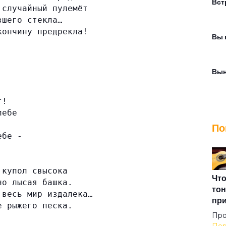
Вст
 случайный пулемёт
вшего стекла…
кончину предрекла!
Вы 
Вын
т!
Гор
лебе
По
ебе -
Гор
 купол свысока
Гра
Что
но лысая башка.
тон
 весь мир издалека…
пр
е рыжего песка.
Дво
Про