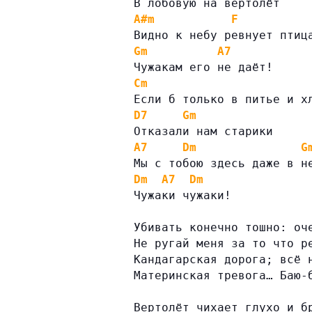
В лобовую на вертолёт
A#m
F
Видно к небу ревнует птиц
Gm
A7
Чужакам его не даёт!
Cm
Если б только в питье и х
D7
Gm
Отказали нам старики
A7
Dm
G
Мы с тобою здесь даже в н
Dm
A7
Dm
Чужаки чужаки!
Убивать конечно тошно: оч
Не ругай меня за то что р
Кандагарская дорога; всё 
Материнская тревога… Баю-
Вертолёт чихает глухо и б