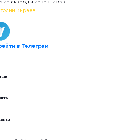
гие аккорды исполнителя
атолий Киреев
рейти в Телеграм
лак
шта
ашка