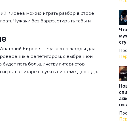
Пер
Доб
лий Киреев
можно играть разбор в строе
играть Чужаки без баррэ, открыть табы и
Что
До
не
муз
сту
 Анатолий Киреев — Чужаки: аккорды для
До
Про
проверенные репетитором, с выбранной
Пер
о будет петь большинству гитаристов.
Доч
 игры на гитаре с нуля
в системе Дроп-До.
Нов
Дяд
спи
акк
гит
Дяд
Про
Пер