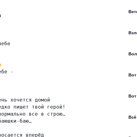
Вет
а
Взл
лебе
Вол
m
ебе -
Вот
Вот
ень хочется домой
едко пишет твой герой!
нормально все в строю…
Всё
баюшки-баю…
росается вперёд