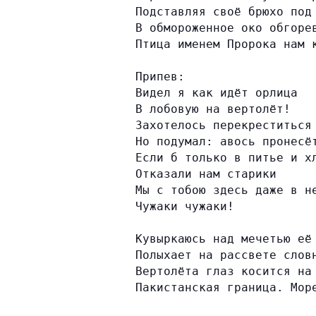
Подставляя своё брюхо под
В обмороженное око обгоре
Птица именем Пророка нам 
Припев:
Видел я как идёт орлица
В лобовую на вертолёт!
Захотелось перекреститься
Но подумал: авось пронесё
Если б только в питье и х
Отказали нам старики
Мы с тобою здесь даже в н
Чужаки чужаки!
Кувыркаюсь над мечетью её
Полыхает на рассвете слов
Вертолёта глаз косится на
Пакистанская граница. Мор