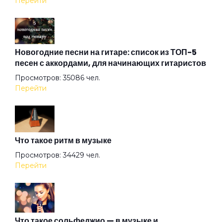
Перейти
Дом
Дочь смотрителя маяка
Новогодние песни на гитаре: список из ТОП-5
песен с аккордами, для начинающих гитаристов
Просмотров: 35086 чел.
Дядя Вася 2
Перейти
Дядя Федя
Что такое ритм в музыке
Желтая лошадь
Просмотров: 34429 чел.
Перейти
За окном металась вьюга
Зелёная дорожка
Что такое сольфеджио — в музыке и