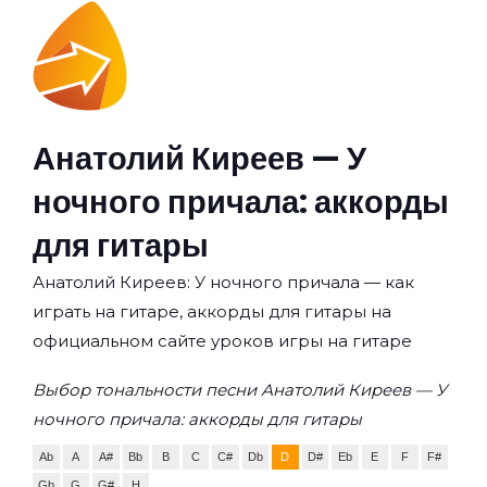
Анатолий Киреев — У
ночного причала: аккорды
для гитары
Анатолий Киреев: У ночного причала — как
играть на гитаре, аккорды для гитары на
официальном сайте уроков игры на гитаре
Выбор тональности песни Анатолий Киреев — У
ночного причала: аккорды для гитары
Ab
A
A#
Bb
B
C
C#
Db
D
D#
Eb
E
F
F#
Gb
G
G#
H