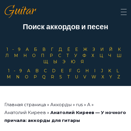
Guitar
Поиск аккордов и песен
1-9
А
Б
В
Г
Д
Ё
Е
Ж
З
И
Й
К
Л
М
Н
О
П
Р
С
Т
У
Ф
Х
Ц
Ч
Ш
Щ
Ы
Э
Ю
Я
1-9
A
B
C
D
E
F
G
H
I
J
K
L
M
N
O
P
Q
R
S
T
U
V
W
X
Y
Z
Главная страница
»
Аккорды
»
rus
»
А
»
Анатолий Киреев
»
Анатолий Киреев — У ночного
причала: аккорды для гитары