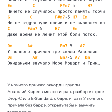
Em
C
F#m7
-5     
H7
Ничего не случилось просто память горчит.
G
C
F#m7
-5 
H7
Em
Но не вздрогнули плечи и не вырвался вздо
C
F#m7
-5     
H7
Em
Даже время не лечит этой боли поток.
Dm
A#
Em7
-5   
A7
У ночного причала где скалы Равеллин
Dm
A#
Em7
-5 
A7
Dm
Ожиданьем звучало Море Моцарт и Грин…
У ночного причала аккорды группы
Анатолий Киреев
можно играть разбор в строе
Drop-C или E-Standard, с баре, играть У ночного
причала без баррэ, открыть табы и выучить
текст песни.