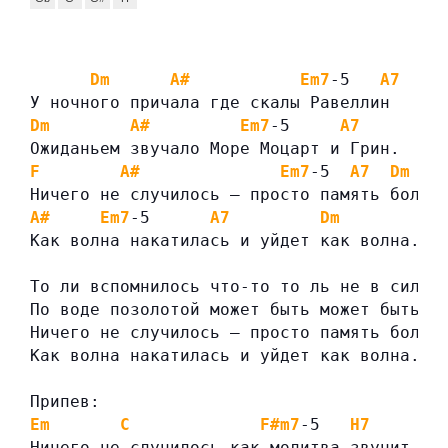
Dm
A#
Em7
-5   
A7
У ночного причала где скалы Равеллин
Dm
A#
Em7
-5     
A7
Ожиданьем звучало Море Моцарт и Грин.
F
A#
Em7
-5  
A7
Dm
Ничего не случилось — просто память больн
A#
Em7
-5      
A7
Dm
Как волна накатилась и уйдет как волна.
То ли вспомнилось что-то то ль не в силах
По воде позолотой может быть может быть.
Ничего не случилось — просто память больн
Как волна накатилась и уйдет как волна.
Припев:
Em
C
F#m7
-5   
H7
Ничего не случилось как молитва звучит.