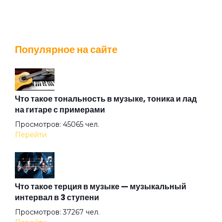
Город не пускает
Популярное на сайте
Горожанин
Грачи
Что такое тональность в музыке, тоника и лад
на гитаре с примерами
Просмотров: 45065 чел.
Двое
Перейти
Добрые дела
Что такое терция в музыке — музыкальный
интервал в 3 ступени
Дождь
Просмотров: 37267 чел.