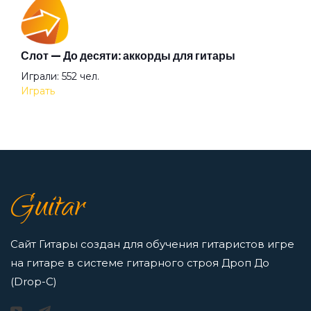
Между небом и землей
Аккорды для начинающих играть на гитаре —
Слот — До десяти: аккорды для гитары
легкие и простые песни на гитаре
Играли: 552 чел.
Просмотров: 23253 чел.
Месяц
Играть
Перейти
Мне нужно встретиться
7 нот в музыке: До, Ре, Ми, Фа, Соль, Ля, Си —
как освоить нотную грамоту новичкам
Мой друг
Guitar
Просмотров: 16413 чел.
Перейти
Монолит
Сайт Гитары создан для обучения гитаристов игре
на гитаре в системе гитарного строя Дроп До
Монолог в трамвае
(Drop-C)