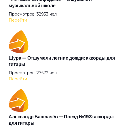
музыкальной школе
Просмотров: 32933 чел.
Зелёная лодка
Перейти
Знаешь
Золотые берега
Шура — Отшумели летние дожди: аккорды для
гитары
Просмотров: 27572 чел.
Из окна автомобиля
Перейти
Когда приходит рассвет
Колечко
Александр Башлачёв — Поезд №193: аккорды
для гитары