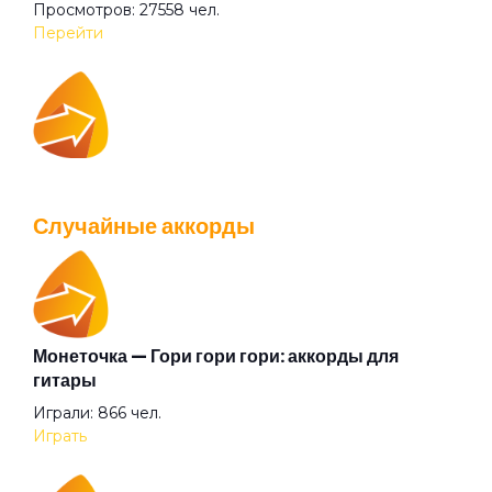
Просмотров: 27558 чел.
Колобок
Перейти
Кому зима
IOWA — Плохо танцевать: аккорды для гитары
Лето
Просмотров: 26035 чел.
Случайные аккорды
Перейти
Лунная дорожка
Магадан
Монеточка — Гори гори гори: аккорды для
Валентин Стрыкало — Gay porn: аккорды для
гитары
гитары
Мальчишка-луч
Играли: 866 чел.
Просмотров: 25690 чел.
Играть
Перейти
Между мной и тобой