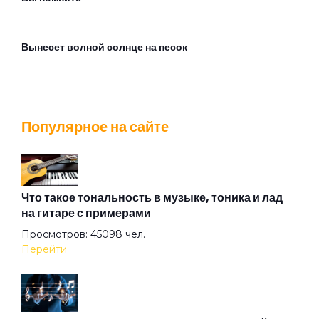
Вынесет волной солнце на песок
Город не пускает
Популярное на сайте
Горожанин
Грачи
Что такое тональность в музыке, тоника и лад
на гитаре с примерами
Просмотров: 45098 чел.
Двое
Перейти
Добрые дела