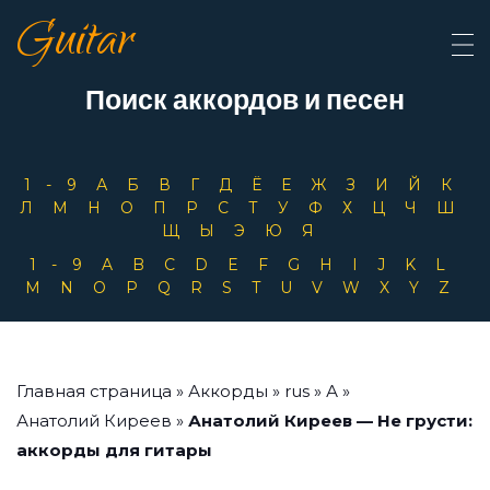
Guitar
Поиск аккордов и песен
1-9
А
Б
В
Г
Д
Ё
Е
Ж
З
И
Й
К
Л
М
Н
О
П
Р
С
Т
У
Ф
Х
Ц
Ч
Ш
Щ
Ы
Э
Ю
Я
1-9
A
B
C
D
E
F
G
H
I
J
K
L
M
N
O
P
Q
R
S
T
U
V
W
X
Y
Z
Главная страница
»
Аккорды
»
rus
»
А
»
Анатолий Киреев
»
Анатолий Киреев — Не грусти:
аккорды для гитары