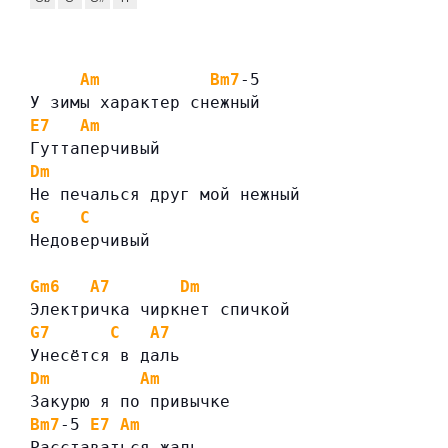
Am
Bm7
-5
У зимы характер снежный
E7
Am
Гуттаперчивый
Dm
Не печалься друг мой нежный
G
C
Недоверчивый
Gm6
A7
Dm
Электричка чиркнет спичкой
G7
C
A7
Унесётся в даль
Dm
Am
Закурю я по привычке
Bm7
-5 
E7
Am
Расставаться жаль