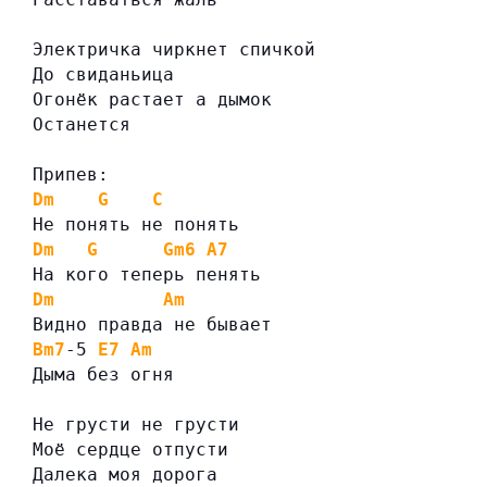
Электричка чиркнет спичкой
До свиданьица
Огонёк растает а дымок
Останется
Припев:
Dm
G
C
Не понять не понять
Dm
G
Gm6
A7
На кого теперь пенять
Dm
Am
Видно правда не бывает
Bm7
-5 
E7
Am
Дыма без огня
Не грусти не грусти
Моё сердце отпусти
Далека моя дорога