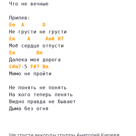
Что не вечные
Припев:
Em
A
D
Не грусти не грусти
Em
A
Am6
H7
Моё сердце отпусти
Em
Bm
Далека моя дорога
C#m7
-5 
F#7
Bm
Мимо не пройти
Не понять не понять
На кого теперь пенять
Видно правда не бывает
Дыма без огня
Не грусти аккорды группы
Анатолий Киреев