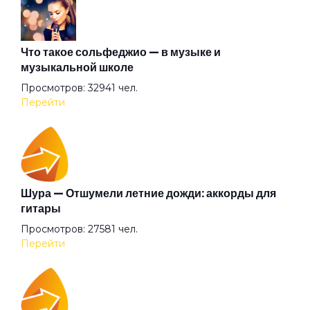
Зелёная дорожка
Что такое сольфеджио — в музыке и
музыкальной школе
Просмотров: 32941 чел.
Зелёная лодка
Перейти
Знаешь
Золотые берега
Шура — Отшумели летние дожди: аккорды для
гитары
Просмотров: 27581 чел.
Из окна автомобиля
Перейти
Когда приходит рассвет