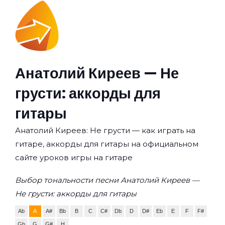
Анатолий Киреев — Не
грусти: аккорды для
гитары
Анатолий Киреев: Не грусти — как играть на
гитаре, аккорды для гитары на официальном
сайте уроков игры на гитаре
Выбор тональности песни Анатолий Киреев —
Не грусти: аккорды для гитары
Ab
A
A#
Bb
B
C
C#
Db
D
D#
Eb
E
F
F#
Gb
G
G#
H