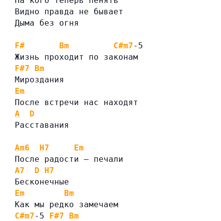
На кого теперь пенять
Видно правда не бывает
Дыма без огня
F#
Bm
C#m7
-5
Жизнь проходит по законам
F#7
Bm
Мироздания
Em
После встречи нас находят
A
D
Расставания
Am6
H7
Em
После радости — печали
A7
D
H7
Бесконечные
Em
Bm
Как мы редко замечаем
C#m7
-5 
F#7
Bm