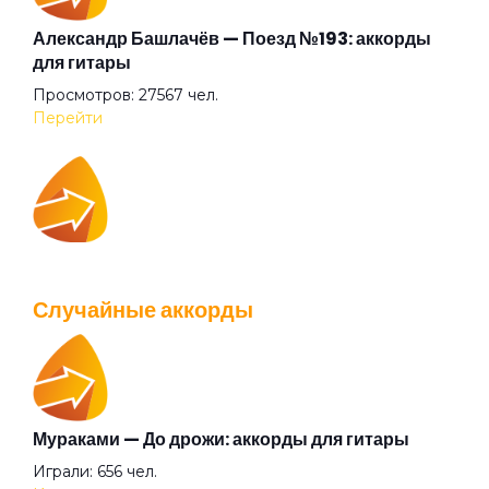
Колечко
Александр Башлачёв — Поезд №193: аккорды
для гитары
Просмотров: 27567 чел.
Колобок
Перейти
Кому зима
IOWA — Плохо танцевать: аккорды для гитары
Лето
Просмотров: 26043 чел.
Случайные аккорды
Перейти
Лунная дорожка
Магадан
Мураками — До дрожи: аккорды для гитары
Валентин Стрыкало — Gay porn: аккорды для
Играли: 656 чел.
гитары
Мальчишка-луч