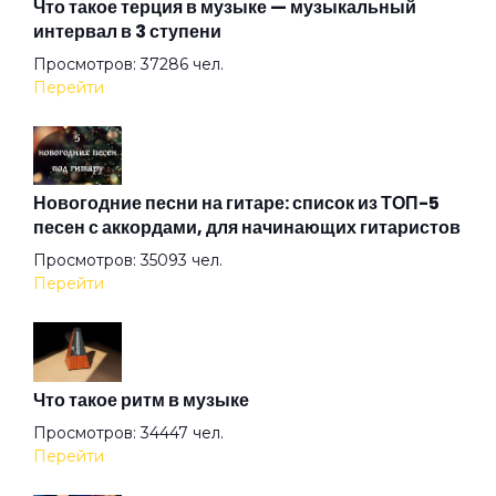
Что такое терция в музыке — музыкальный
интервал в 3 ступени
Дождь
Просмотров: 37286 чел.
Перейти
Дом
Дочь смотрителя маяка
Новогодние песни на гитаре: список из ТОП-5
песен с аккордами, для начинающих гитаристов
Просмотров: 35093 чел.
Дядя Вася 2
Перейти
Дядя Федя
Что такое ритм в музыке
Желтая лошадь
Просмотров: 34447 чел.
Перейти
За окном металась вьюга