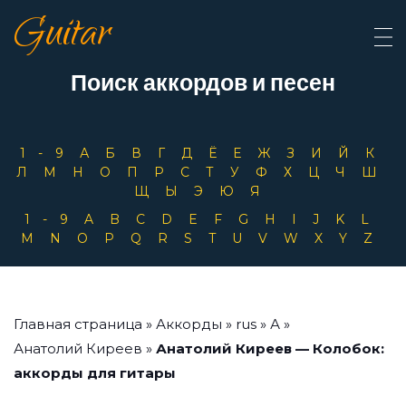
Guitar
Поиск аккордов и песен
1-9
А
Б
В
Г
Д
Ё
Е
Ж
З
И
Й
К
Л
М
Н
О
П
Р
С
Т
У
Ф
Х
Ц
Ч
Ш
Щ
Ы
Э
Ю
Я
1-9
A
B
C
D
E
F
G
H
I
J
K
L
M
N
O
P
Q
R
S
T
U
V
W
X
Y
Z
Главная страница
»
Аккорды
»
rus
»
А
»
Анатолий Киреев
»
Анатолий Киреев — Колобок:
аккорды для гитары