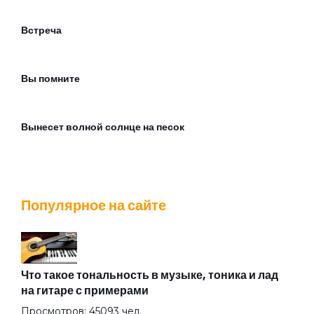
Встреча
Вы помните
Вынесет волной солнце на песок
Город не пускает
Популярное на сайте
Горожанин
Грачи
Что такое тональность в музыке, тоника и лад
на гитаре с примерами
Просмотров: 45093 чел.