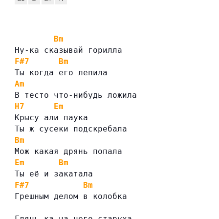
Bm
Ну-ка сказывай горилла
F#7
Bm
Ты когда его лепила
Am
В тесто что-нибудь ложила
H7
Em
Крысу али паука
Ты ж сусеки подскребала
Bm
Мож какая дрянь попала
Em
Bm
Ты её и закатала
F#7
Bm
Грешным делом в колобка
Глянь-ка на него старуха