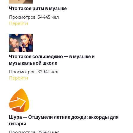
Что такое ритм в музыке
Желтая лошадь
Просмотров: 34445 чел.
Перейти
За окном металась вьюга
Зелёная дорожка
Что такое сольфеджио — в музыке и
музыкальной школе
Просмотров: 32941 чел.
Зелёная лодка
Перейти
Знаешь
Золотые берега
Шура — Отшумели летние дожди: аккорды для
гитары
Просмотров: 27580 чел.