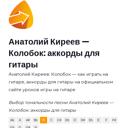
Анатолий Киреев —
Колобок: аккорды для
гитары
Анатолий Киреев: Колобок — как играть на
гитаре, аккорды для гитары на официальном
сайте уроков игры на гитаре
Выбор тональности песни Анатолий Киреев —
Колобок: аккорды для гитары
Ab
A
A#
Bb
B
C
C#
Db
D
D#
Eb
E
F
F#
Gb
G
G#
H