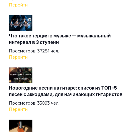
Двое
Перейти
Добрые дела
Что такое терция в музыке — музыкальный
интервал в 3 ступени
Дождь
Просмотров: 37281 чел.
Перейти
Дом
Дочь смотрителя маяка
Новогодние песни на гитаре: список из ТОП-5
песен с аккордами, для начинающих гитаристов
Просмотров: 35093 чел.
Дядя Вася 2
Перейти
Дядя Федя