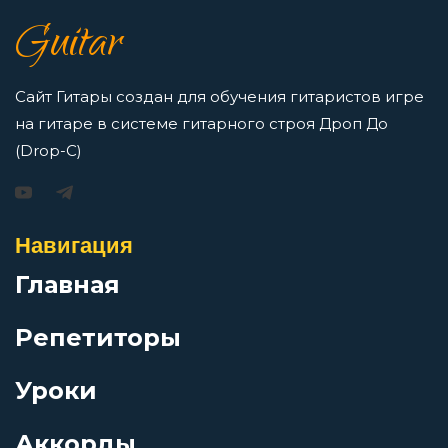
как освоить нотную грамоту новичкам
Монолит
Guitar
Просмотров: 16423 чел.
Перейти
Монолог в трамвае
Сайт Гитары создан для обучения гитаристов игре
на гитаре в системе гитарного строя Дроп До
Моряк
(Drop-C)
Игорь Растеряев — Безрукавочка: аккорды для
гитары
Мы варили суп харчо
Навигация
Просмотров: 15196 чел.
Перейти
Главная
Мы с тобой учились в школе
Репетиторы
На турбазе
Уроки
АукцЫон — Возле меня: аккорды для гитары
Навстречу к тебе
Просмотров: 10523 чел.
Аккорды
Перейти