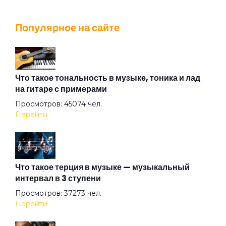
Город не пускает
Популярное на сайте
Горожанин
Грачи
Что такое тональность в музыке, тоника и лад
на гитаре с примерами
Просмотров: 45074 чел.
Двое
Перейти
Добрые дела
Что такое терция в музыке — музыкальный
интервал в 3 ступени
Дождь
Просмотров: 37273 чел.
Перейти
Дом