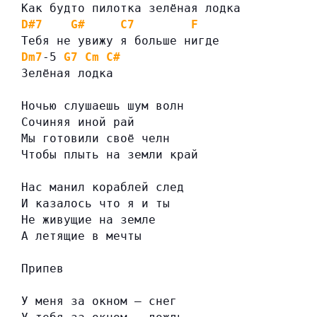
Как будто пилотка зелёная лодка
D#7
G#
C7
F
Тебя не увижу я больше нигде
Dm7
-5 
G7
Cm
C#
Зелёная лодка
Ночью слушаешь шум волн
Сочиняя иной рай
Мы готовили своё челн
Чтобы плыть на земли край
Нас манил кораблей след
И казалось что я и ты
Не живущие на земле
А летящие в мечты
Припев
У меня за окном — снег