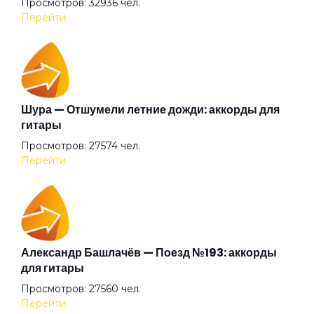
Просмотров: 32936 чел.
Знаешь
Перейти
Золотые берега
Из окна автомобиля
Шура — Отшумели летние дожди: аккорды для
гитары
Просмотров: 27574 чел.
Когда приходит рассвет
Перейти
Колечко
Колобок
Александр Башлачёв — Поезд №193: аккорды
для гитары
Просмотров: 27560 чел.
Кому зима
Перейти