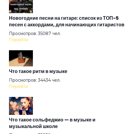
Дочь смотрителя маяка
Новогодние песни на гитаре: список из ТОП-5
песен с аккордами, для начинающих гитаристов
Просмотров: 35087 чел.
Дядя Вася 2
Перейти
Дядя Федя
Что такое ритм в музыке
Желтая лошадь
Просмотров: 34434 чел.
Перейти
За окном металась вьюга
Зелёная дорожка
Что такое сольфеджио — в музыке и
музыкальной школе