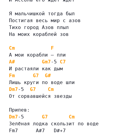
Я мальчишкой тогда был
Постигая весь мир с азов
Тихо город Азов плыл
На моих кораблей зов
Cm
F
А мои корабли — пли
A#
Gm7
-5 
C7
И растаяли как дым
Fm
G7
G#
Лишь круги по воде шли
Dm7
-5  
G7
Cm
От сорвавшейся звезды
Припев:
Dm7
-5      
G7
Cm
Зелёная лодка скользит по воде
Fm7      A#7   D#+7