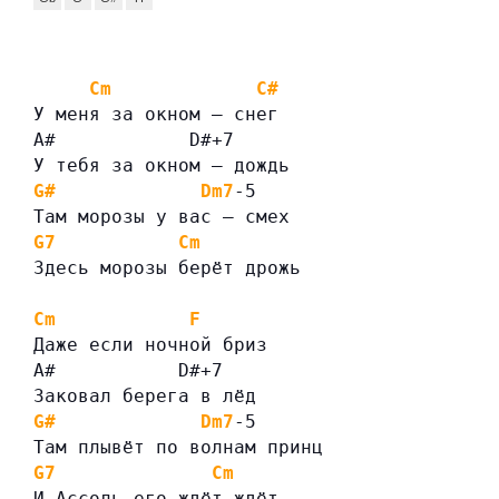
Cm
C#
У меня за окном — снег
A#            D#+7
У тебя за окном — дождь
G#
Dm7
-5
Там морозы у вас — смех
G7
Cm
Здесь морозы берёт дрожь
Cm
F
Даже если ночной бриз
A#           D#+7
Заковал берега в лёд
G#
Dm7
-5
Там плывёт по волнам принц
G7
Cm
И Ассоль его ждёт ждёт