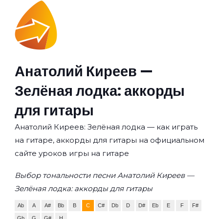
Анатолий Киреев —
Зелёная лодка: аккорды
для гитары
Анатолий Киреев: Зелёная лодка — как играть
на гитаре, аккорды для гитары на официальном
сайте уроков игры на гитаре
Выбор тональности песни Анатолий Киреев —
Зелёная лодка: аккорды для гитары
Ab
A
A#
Bb
B
C
C#
Db
D
D#
Eb
E
F
F#
Gb
G
G#
H