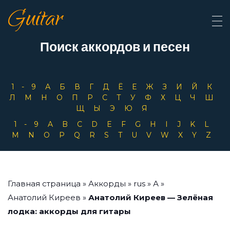
Guitar
Поиск аккордов и песен
1-9
А
Б
В
Г
Д
Ё
Е
Ж
З
И
Й
К
Л
М
Н
О
П
Р
С
Т
У
Ф
Х
Ц
Ч
Ш
Щ
Ы
Э
Ю
Я
1-9
A
B
C
D
E
F
G
H
I
J
K
L
M
N
O
P
Q
R
S
T
U
V
W
X
Y
Z
Главная страница
»
Аккорды
»
rus
»
А
»
Анатолий Киреев
»
Анатолий Киреев — Зелёная
лодка: аккорды для гитары