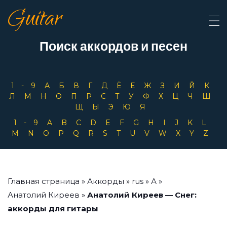
Guitar
Поиск аккордов и песен
1-9
А
Б
В
Г
Д
Ё
Е
Ж
З
И
Й
К
Л
М
Н
О
П
Р
С
Т
У
Ф
Х
Ц
Ч
Ш
Щ
Ы
Э
Ю
Я
1-9
A
B
C
D
E
F
G
H
I
J
K
L
M
N
O
P
Q
R
S
T
U
V
W
X
Y
Z
Главная страница
»
Аккорды
»
rus
»
А
»
Анатолий Киреев
»
Анатолий Киреев — Снег:
аккорды для гитары