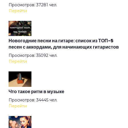
Просмотров: 37281 чел.
Перейти
Дом
Дочь смотрителя маяка
Новогодние песни на гитаре: список из ТОП-5
песен с аккордами, для начинающих гитаристов
Просмотров: 35092 чел.
Дядя Вася 2
Перейти
Дядя Федя
Что такое ритм в музыке
Желтая лошадь
Просмотров: 34445 чел.
Перейти
За окном металась вьюга