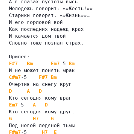
А в глазах пустоты высь.
Молодежь говорит: «»Жесть!»»
Старики говорят: «»Жизнь»»…
И его горловой вой
Как последних надежд крах
И качается дом твой
Словно тоже познал страх.
Припев:
F#7
Bm
Em7
-5 
Bm
И не может понять мрак
C#m7
-5    
F#7
Bm
Очертив на снегу круг
D
A
D
Кто сегодня кому враг
Em7
-5   
A
D
Кто сегодня кому друг.
G
H7
G
Под ногой ледяной тьмы
F#m7
-5     
H7
E