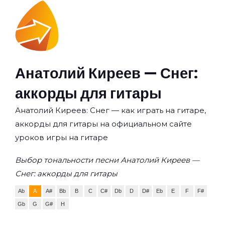
Анатолий Киреев — Снег:
аккорды для гитары
Анатолий Киреев: Снег — как играть на гитаре,
аккорды для гитары на официальном сайте
уроков игры на гитаре
Выбор тональности песни Анатолий Киреев —
Снег: аккорды для гитары
Ab
A
A#
Bb
B
C
C#
Db
D
D#
Eb
E
F
F#
Gb
G
G#
H