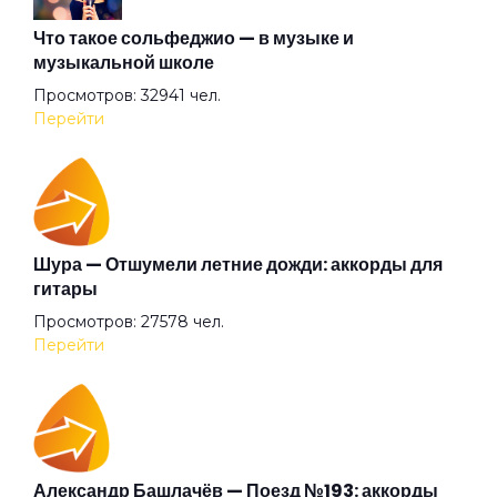
Зелёная дорожка
Что такое сольфеджио — в музыке и
музыкальной школе
Просмотров: 32941 чел.
Зелёная лодка
Перейти
Знаешь
Золотые берега
Шура — Отшумели летние дожди: аккорды для
гитары
Просмотров: 27578 чел.
Из окна автомобиля
Перейти
Когда приходит рассвет
Колечко
Александр Башлачёв — Поезд №193: аккорды