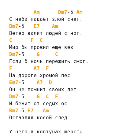
Am
Dm7
-5 
Am
С неба падает злой снег.
Bm7
-5   
E7
Am
Ветер валит людей с ног.
C
F
C
Мир бы прожил еще век
Dm7
-5    
G
C
Если б ночь пережить смог.
F
A7
F
На дороге хромой пес
Em7
-5    
A7
D
Он не помнит своих лет
Dm7
-5    
G
C
F
И бежит от седых ос
Bm7
-5 
E7
Am
Оставляя косой след.
У него в колтунах шерсть