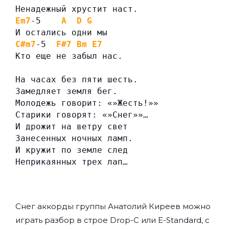
Ненадежный хрустит наст.
Em7
-5    
A
D
G
И остались одни мы
C#m7
-5  
F#7
Bm
E7
Кто еще не забыл нас.
На часах без пяти шесть.
Замедляет земля бег.
Молодежь говорит: «»Жесть!»»
Старики говорят: «»Снег»»…
И дрожит на ветру свет
Занесенных ночных ламп.
И кружит по земле след
Неприкаянных трех лап…
Снег аккорды группы
Анатолий Киреев
можно
играть разбор в строе Drop-C или E-Standard, с