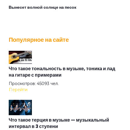
Вынесет волной солнце на песок
Город не пускает
Популярное на сайте
Горожанин
Грачи
Что такое тональность в музыке, тоника и лад
на гитаре с примерами
Просмотров: 45093 чел.
Двое
Перейти
Добрые дела
Что такое терция в музыке — музыкальный
интервал в 3 ступени
Дождь