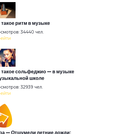
тая лошадь
окном металась вьюга
 такое ритм в музыке
смотров: 34440 чел.
ейти
ёная дорожка
ёная лодка
 такое сольфеджио — в музыке
узыкальной школе
ешь
смотров: 32939 чел.
ейти
отые берега
окна автомобиля
а — Отшумели летние дожди: