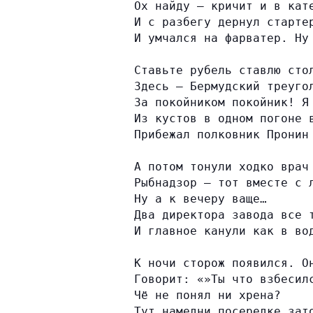
Ох найду — кричит и в кат
И с разбегу дернул старте
И умчался на фарватер. Ну
Ставьте рубель ставлю сто
Здесь — Бермудский треуго
За покойником покойник! Я
Из кустов в одном погоне 
Прибежал полковник Пронин
А потом тонули ходко врач
Рыбнадзор — тот вместе с 
Ну а к вечеру ваще…
Два директора завода все 
И главное канули как в во
К ночи сторож появился. О
Говорит: «»Ты что взбесил
Чё не понял ни хрена?
Тут намедни посередке зат