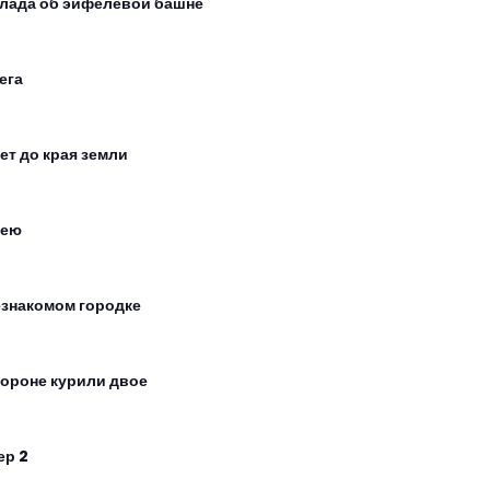
лада об эйфелевой башне
ега
ет до края земли
лею
езнакомом городке
тороне курили двое
ер 2