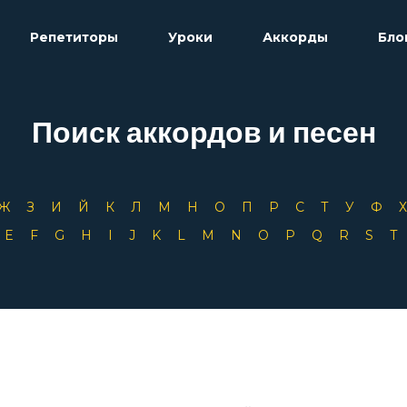
Репетиторы
Уроки
Аккорды
Бло
Поиск аккордов и песен
Ж
З
И
Й
К
Л
М
Н
О
П
Р
С
Т
У
Ф
D
E
F
G
H
I
J
K
L
M
N
O
P
Q
R
S