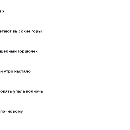
ер
етают высокие горы
шебный горшочек
 и утро настало
 опять упала полночь
 по-новому