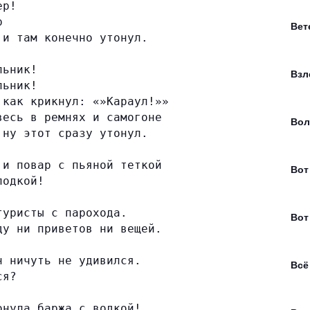
ер!
р
Вет
 и там конечно утонул.
льник!
Взл
льник!
 как крикнул: «»Караул!»»
весь в ремнях и самогоне
Вол
 ну этот сразу утонул.
 и повар с пьяной теткой
Вот
лодкой!
туристы с парохода.
Вот
ду ни приветов ни вещей.
н ничуть не удивился.
Всё
ся?
онула баржа с водкой!