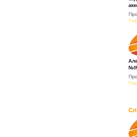
акк
Ког
Про
Пер
Кол
Кол
Але
№19
Ком
Про
Пер
Лет
Сл
Лун
IOW
для