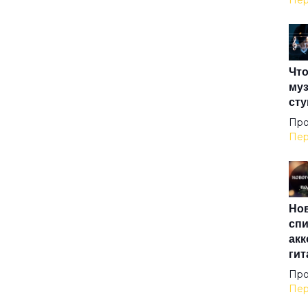
Пер
Доб
Что
До
муз
сту
До
Про
Пер
Доч
Нов
Дяд
спи
акк
гит
Дяд
Про
Пер