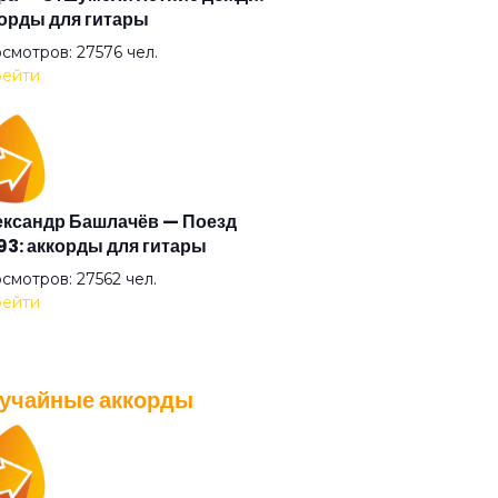
орды для гитары
да приходит рассвет
смотров: 27576 чел.
ейти
ечко
обок
ксандр Башлачёв — Поезд
3: аккорды для гитары
у зима
смотров: 27562 чел.
ейти
о
учайные аккорды
ная дорожка
A — Плохо танцевать: аккорды
 гитары