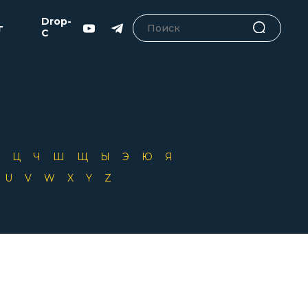
Drop-
г
C
Х
Ц
Ч
Ш
Щ
Ы
Э
Ю
Я
T
U
V
W
X
Y
Z