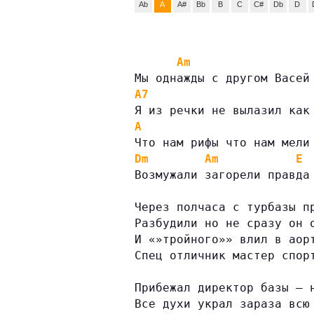
Ab
A
A#
Bb
B
C
C#
Db
D
Am
Мы однажды с другом Васей
A7
Я из речки не вылазил как
A
Что нам рифы что нам мели
Dm
Am
E
Возмужали загорели правда
Через полчаса с турбазы п
Разбудили но не сразу он 
И «»тройного»» влил в аор
Спец отличник мастер спор
Прибежал директор базы — 
Все духи украл зараза всю