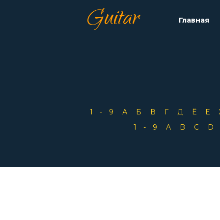
Guitar
Главная
1-9
А
Б
В
Г
Д
Ё
Е
1-9
A
B
C