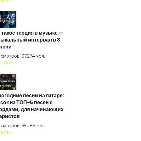
ейти
рые дела
 такое терция в музыке —
ждь
ыкальный интервал в 3
пени
м
смотров: 37274 чел.
ейти
ь смотрителя маяка
огодние песни на гитаре:
я Вася 2
сок из ТОП-5 песен с
ордами, для начинающих
аристов
я Федя
смотров: 35089 чел.
ейти