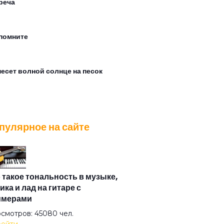
реча
помните
есет волной солнце на песок
од не пускает
пулярное на сайте
ожанин
чи
 такое тональность в музыке,
ика и лад на гитаре с
имерами
е
смотров: 45080 чел.