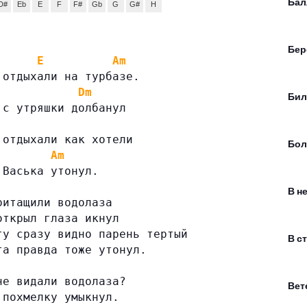
Бал
D#
Eb
E
F
F#
Gb
G
G#
H
Бер
E
Am
 отдыхали на турбазе.
Dm
Бил
 с утряшки долбанул
 отдыхали как хотели
Бо
Am
 Васька утонул.
В н
ритащили водолаза
открыл глаза икнул
ту сразу видно парень тертый
В с
та правда тоже утонул.
не видали водолаза?
Вет
 похмелку умыкнул.