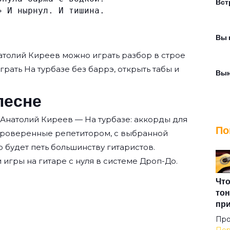
Вст
» И нырнул. И тишина.
Вы 
атолий Киреев
можно играть разбор в строе
играть На турбазе без баррэ, открыть табы и
Вын
песне
Гор
 Анатолий Киреев — На турбазе: аккорды для
По
проверенные репетитором, с выбранной
Гор
о будет петь большинству гитаристов.
 игры на гитаре с нуля
в системе Дроп-До.
Гра
Что
тон
пр
Дво
Про