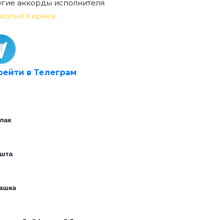
гие аккорды исполнителя
атолий Киреев
рейти в Телеграм
лак
шта
ашка