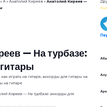
»
А
»
Анатолий Киреев
»
Анатолий Киреев —
Дру
ры
Ан
Пе
реев — На турбазе:
Аба
 гитары
Алу
как играть на гитаре, аккорды для гитары на
ы на гитаре
Арк
лий Киреев — На турбазе: аккорды для