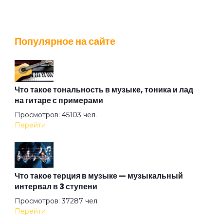
Город не пускает
Популярное на сайте
Горожанин
Грачи
Что такое тональность в музыке, тоника и лад
на гитаре с примерами
Просмотров: 45103 чел.
Двое
Перейти
Добрые дела
Что такое терция в музыке — музыкальный
интервал в 3 ступени
Дождь
Просмотров: 37287 чел.
Перейти