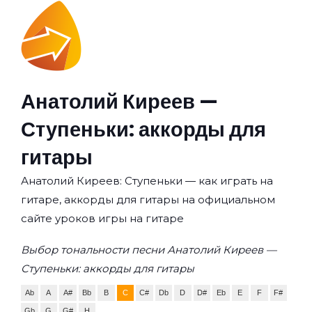
Анатолий Киреев —
Ступеньки: аккорды для
гитары
Анатолий Киреев: Ступеньки — как играть на
гитаре, аккорды для гитары на официальном
сайте уроков игры на гитаре
Выбор тональности песни Анатолий Киреев —
Ступеньки: аккорды для гитары
Ab
A
A#
Bb
B
C
C#
Db
D
D#
Eb
E
F
F#
Gb
G
G#
H