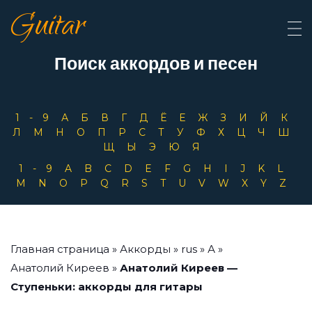
Guitar
Поиск аккордов и песен
1-9
А
Б
В
Г
Д
Ё
Е
Ж
З
И
Й
К
Л
М
Н
О
П
Р
С
Т
У
Ф
Х
Ц
Ч
Ш
Щ
Ы
Э
Ю
Я
1-9
A
B
C
D
E
F
G
H
I
J
K
L
M
N
O
P
Q
R
S
T
U
V
W
X
Y
Z
Главная страница
»
Аккорды
»
rus
»
А
»
Анатолий Киреев
»
Анатолий Киреев —
Ступеньки: аккорды для гитары