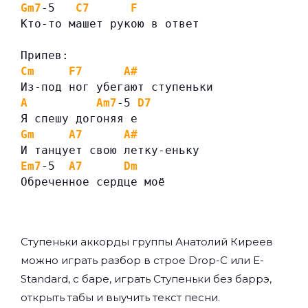
Gm7
-5   
C7
F
Кто-то машет рукою в ответ
Припев:
Cm
F7
A#
Из-под ног убегают ступеньки
A
Am7
-5 
D7
Я спешу догоняя е
Gm
A7
A#
И танцует свою летку-еньку
Em7
-5  
A7
Dm
Обреченное сердце моё
Ступеньки аккорды группы
Анатолий Киреев
можно играть разбор в строе Drop-C или E-
Standard, с баре, играть Ступеньки без баррэ,
открыть табы и выучить текст песни.