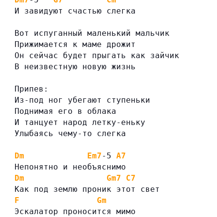
И завидуют счастью слегка
Вот испуганный маленький мальчик
Прижимается к маме дрожит
Он сейчас будет прыгать как зайчик
В неизвестную новую жизнь
Припев:
Из-под ног убегают ступеньки
Поднимая его в облака
И танцует народ летку-еньку
Улыбаясь чему-то слегка
Dm
Em7
-5 
A7
Непонятно и необъяснимо
Dm
Gm7
C7
Как под землю проник этот свет
F
Gm
Эскалатор проносится мимо