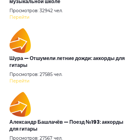
музыкальной школе
Просмотров: 32942 чел.
Зелёная лодка
Перейти
Знаешь
Золотые берега
Шура — Отшумели летние дожди: аккорды для
гитары
Просмотров: 27585 чел.
Из окна автомобиля
Перейти
Когда приходит рассвет
Колечко
Александр Башлачёв — Поезд №193: аккорды
для гитары
Просмотров: 27567 чел.