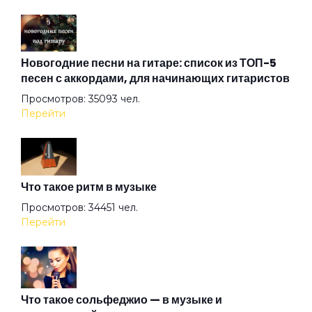
Дом
Дочь смотрителя маяка
Новогодние песни на гитаре: список из ТОП-5
песен с аккордами, для начинающих гитаристов
Просмотров: 35093 чел.
Дядя Вася 2
Перейти
Дядя Федя
Что такое ритм в музыке
Желтая лошадь
Просмотров: 34451 чел.
Перейти
За окном металась вьюга
Зелёная дорожка
Что такое сольфеджио — в музыке и