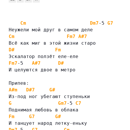
Cm
Dm7
-5 
G7
Неужели мой друг в самом деле
Cm
Fm7
A#7
Всё как миг в этой жизни старо
D#
Fm
Эскалатор ползёт еле-еле
Fm7
-5   
A#7
D#
И целуются двое в метро
Припев:
A#m
D#7
G#
Из-под ног убегают ступеньки
G
Gm7
-5 
C7
Поднимая любовь в облака
Fm
G7
G#
И танцует народ летку-еньку
Dm7
-5   
G7
Cm