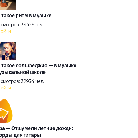
мя
 такое ритм в музыке
смотров: 34429 чел.
ейти
ретились на счастье
живший
 такое сольфеджио — в музыке
узыкальной школе
арин
смотров: 32934 чел.
ейти
ь
 ты?
а — Отшумели летние дожди:
орды для гитары