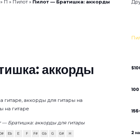
»
П
»
Пилот
»
Пилот — Братишка: аккорды
Дру
Пи
тишка: аккорды
$10
100
а гитаре, аккорды для гитары на
ы на гитаре
156
 — Братишка: аккорды для гитары
2 н
D#
Eb
E
F
F#
Gb
G
G#
H