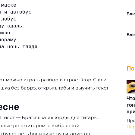
 маске
я и автобус
Блю
глобус
ду вдаль.
ышло -
Бл
нораму
на ночь глядя
Буд
По
В а
от
можно играть разбор в строе Drop-C или
ишка без баррэ, открыть табы и выучить текст
В п
Что
есне
тон
пр
 Пилот — Братишка: аккорды для гитары,
Вас
Про
нные репетитором, с выбранной
Пер
о будет петь большинству гитаристов.