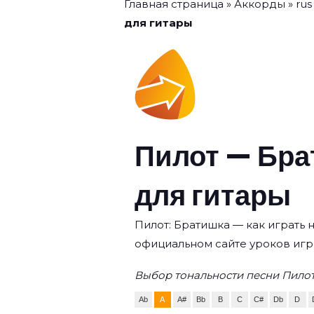
Главная страница
»
Аккорды
»
rus
для гитары
Пилот — Бра
для гитары
Пилот: Братишка — как играть н
официальном сайте уроков игр
Выбор тональности песни Пилот
Ab
A
A#
Bb
B
C
C#
Db
D