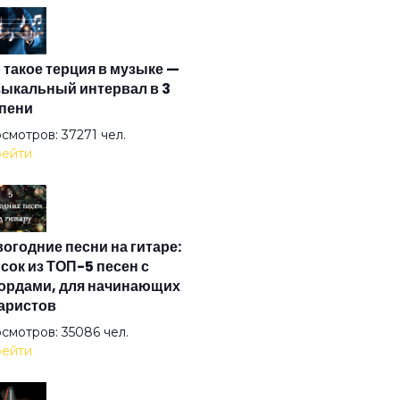
немся в Питер
 такое терция в музыке —
на в метро
ыкальный интервал в 3
пени
на
смотров: 37271 чел.
ейти
к
огодние песни на гитаре:
чье лето
сок из ТОП-5 песен с
ордами, для начинающих
аристов
ьная птица
смотров: 35086 чел.
ейти
она