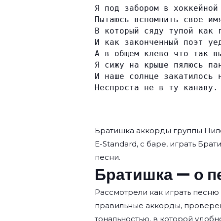
Я под забором в хоккейной
Пытаюсь вспомнить свое им
В который сяду тупой как 
И как законченный поэт уе
А в общем клево что так в
Я сижу на крыше пялюсь па
И наше солнце закатилось 
Неспроста не в ту канаву.
Братишка аккорды группы
Пил
E-Standard, с баре, играть Брат
песни.
Братишка — о п
Рассмотрели как играть песню
правильные аккорды, провере
тональностью, в которой удобн