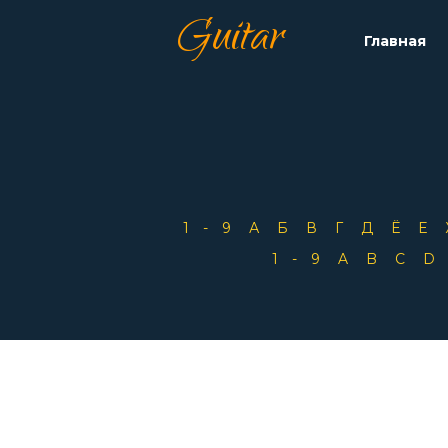
Guitar
Главная
1-9
А
Б
В
Г
Д
Ё
Е
1-9
A
B
C