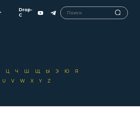
Drop-
г
C
Х
Ц
Ч
Ш
Щ
Ы
Э
Ю
Я
T
U
V
W
X
Y
Z