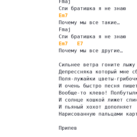
Fmaj
Спи братишка я не знаю
Em7
Почему мы все такие…
Fmaj
Спи братишка я не знаю
Em7
E7
Почему мы все другие…
Сильнее ветра гоните лыжу
Депрессняка который мне с
Поля-лужайки цветы-грибоч
И очень быстро песня пише
Вообще-то клево! Полбутыл
И солнце кошкой лижет спи
И пьяный хохот дополняет
Нарисованную пальцами кар
Припев