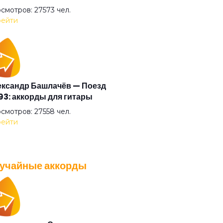
ова-фонарь
смотров: 27573 чел.
ейти
од
ько
ксандр Башлачёв — Поезд
3: аккорды для гитары
ючее
смотров: 27558 чел.
ейти
ика
учайные аккорды
ница
A — Плохо танцевать: аккорды
 гитары
зь
смотров: 26037 чел.