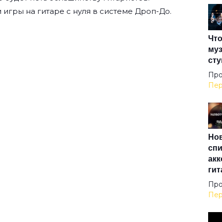
Вер
 игры на гитаре с нуля
в системе Дроп-До.
Что
Вес
муз
сту
Вой
Про
Пер
Вол
Нов
Вол
спи
акк
гит
Вол
Про
Пер
Вор