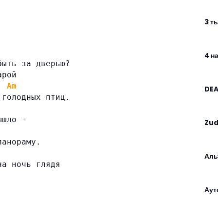
3 т
4 на
быть за дверью?
арой
Am
DEA
 голодных птиц.
ышло -
Zu
панораму.
Аль
на ночь глядя
Аут