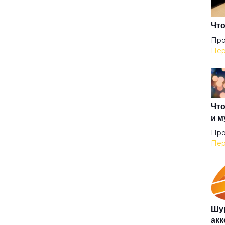
Вре
Что
Про
Пер
Вст
Вы
Что
и м
Гаг
Про
Пер
Гар
Где
Шур
акк