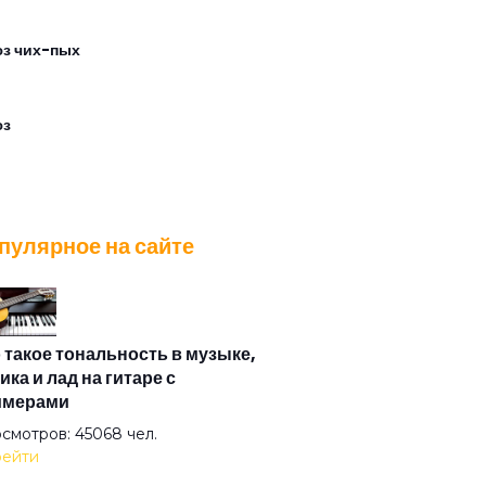
з чих-пых
юз
ильник
пулярное на сайте
ду
одвенечном
 такое тональность в музыке,
ика и лад на гитаре с
имерами
илиск
смотров: 45068 чел.
ейти