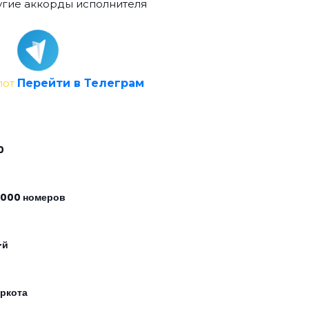
гие аккорды исполнителя
лот
Перейти в Телеграм
0
 000 номеров
-й
аркота