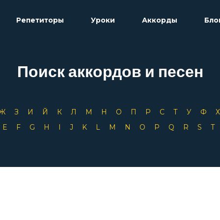
Репетиторы
Уроки
Аккорды
Бло
Поиск аккордов и песен
Ж
З
И
Й
К
Л
М
Н
О
П
Р
С
Т
У
Ф
D
E
F
G
H
I
J
K
L
M
N
O
P
Q
R
S