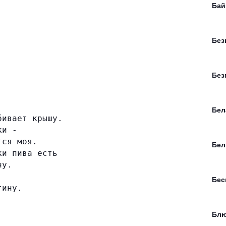
Бай
Без
Без
Бел
бивает крышу.
ки -
тся моя.
Бел
ки пива есть
ну.
Бе
тину.
Блю