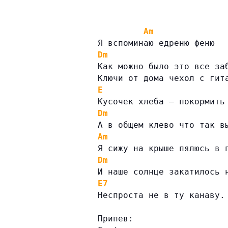
Am
Я вспоминаю едреню феню
Dm
Как можно было это все за
Ключи от дома чехол с гит
E
Кусочек хлеба — покормить
Dm
А в общем клево что так в
Am
Я сижу на крыше пялюсь в 
Dm
И наше солнце закатилось 
E7
Неспроста не в ту канаву.
Припев: