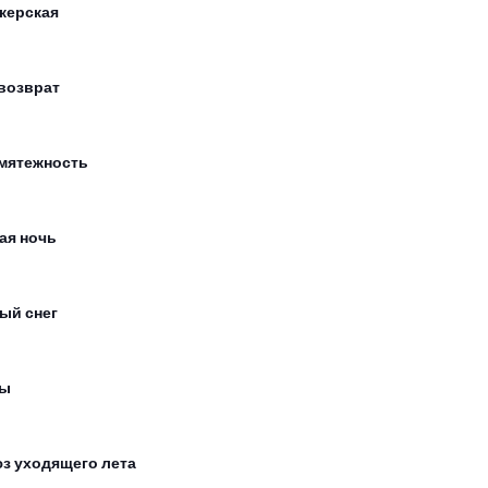
керская
возврат
мятежность
ая ночь
ый снег
сы
з уходящего лета