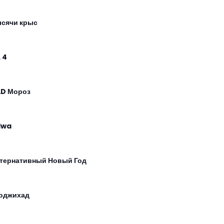
ысячи крыс
 4
D Мороз
dwa
тернативный Новый Год
оджихад