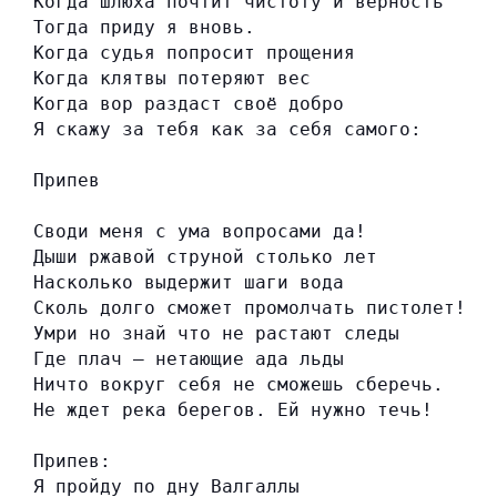
Когда шлюха почтит чистоту и верность
Тогда приду я вновь.
Когда судья попросит прощения
Когда клятвы потеряют вес
Когда вор раздаст своё добро
Я скажу за тебя как за себя самого:
Припев
Своди меня с ума вопросами да!
Дыши ржавой струной столько лет
Насколько выдержит шаги вода
Сколь долго сможет промолчать пистолет!
Умри но знай что не растают следы
Где плач – нетающие ада льды
Ничто вокруг себя не сможешь сберечь.
Не ждет река берегов. Ей нужно течь!
Припев:
Я пройду по дну Валгаллы