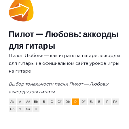
Пилот — Любовь: аккорды
для гитары
Пилот: Любовь — как играть на гитаре, аккорды
для гитары на официальном сайте уроков игры
на гитаре
Выбор тональности песни Пилот — Любовь:
аккорды для гитары
Ab
A
A#
Bb
B
C
C#
Db
D
D#
Eb
E
F
F#
Gb
G
G#
H