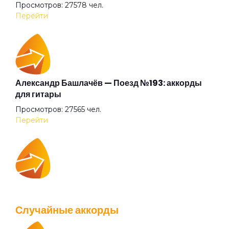
Просмотров: 27578 чел.
Гарь
Перейти
Где ты?
Голова-фонарь
Александр Башлачёв — Поезд №193: аккорды
для гитары
Просмотров: 27565 чел.
Город
Перейти
Горько
IOWA — Плохо танцевать: аккорды для гитары
Горючее
Просмотров: 26040 чел.
Случайные аккорды
Перейти
Готика