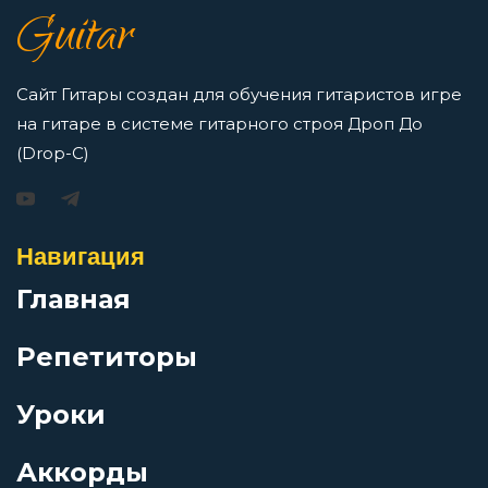
7 нот в музыке: До, Ре, Ми, Фа, Соль, Ля, Си —
Guitar
как освоить нотную грамоту новичкам
Депрессивная зима
Просмотров: 16421 чел.
Перейти
Сайт Гитары создан для обучения гитаристов игре
Деревенская
на гитаре в системе гитарного строя Дроп До
(Drop-C)
Джаз
Игорь Растеряев — Безрукавочка: аккорды для
гитары
Навигация
Джедаи
Просмотров: 15195 чел.
Главная
Перейти
Дитячая
Репетиторы
До свидания
Уроки
АукцЫон — Возле меня: аккорды для гитары
Аккорды
Добро пожаловать в ад
Просмотров: 10505 чел.