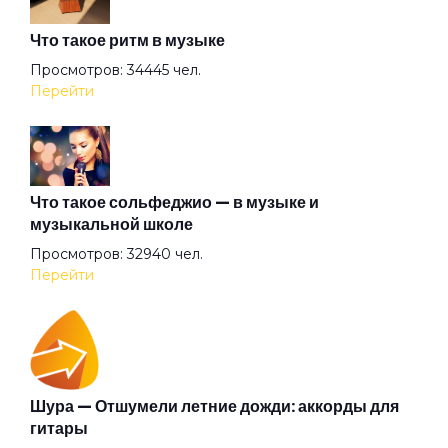
Что такое ритм в музыке
Вольная птица
Просмотров: 34445 чел.
Перейти
Ворона
Время
Что такое сольфеджио — в музыке и
музыкальной школе
Просмотров: 32940 чел.
Встретились на счастье
Перейти
Выживший
Гагарин
Шура — Отшумели летние дожди: аккорды для
гитары