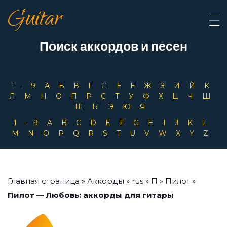
Guitar
Поиск аккордов и песен
1-9
А
Б
В
Г
Д
Ё
Е
Ж
З
И
Й
К
Л
М
Н
О
П
Р
С
Т
У
Ф
Х
Ц
Ч
Ш
Щ
Ы
Э
Ю
Я
1-9
A
B
C
D
E
F
G
H
I
J
K
L
M
N
O
P
Q
R
S
T
U
V
W
X
Y
Z
Главная страница
»
Аккорды
»
rus
»
П
»
Пилот
»
Пилот — Любовь: аккорды для гитары