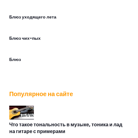
Блюз уходящего лета
Блюз чих-пых
Блюз
Братишка
Популярное на сайте
Будильник
В аду
Что такое тональность в музыке, тоника и лад
на гитаре с примерами