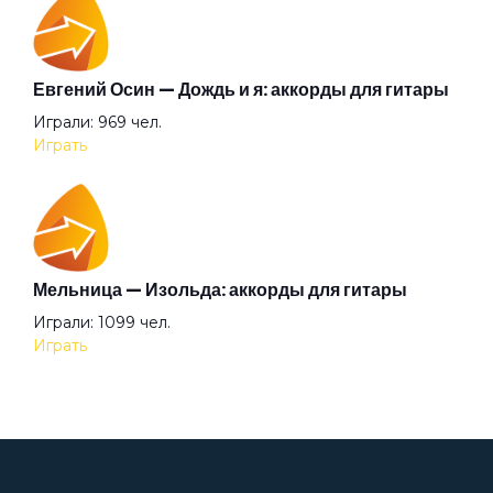
Граница
Евгений Осин — Дождь и я: аккорды для гитары
Валентин Стрыкало — Gay porn: аккорды для
Играли: 969 чел.
гитары
Грязь
Играть
Просмотров: 25697 чел.
Перейти
Гуру
Мельница — Изольда: аккорды для гитары
Дверь в тёмную комнату
Аккорды для начинающих играть на гитаре —
Играли: 1099 чел.
легкие и простые песни на гитаре
Играть
Просмотров: 23267 чел.
Двор
Перейти
Девочка Весна