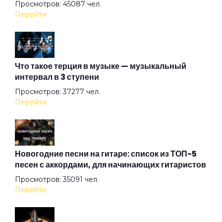
Просмотров: 45087 чел.
В подвенечном
Перейти
Василиск
Что такое терция в музыке — музыкальный
интервал в 3 ступени
Вернемся в Питер
Просмотров: 37277 чел.
Перейти
Весна в метро
Война
Новогодние песни на гитаре: список из ТОП-5
песен с аккордами, для начинающих гитаристов
Просмотров: 35091 чел.
Волк
Перейти
Волчье лето