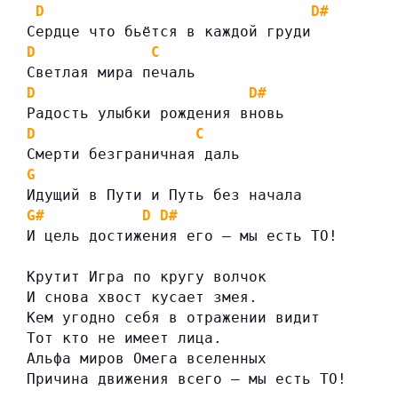
D
D#
Сердце что бьётся в каждой груди
D
C
Светлая мира печаль
D
D#
Радость улыбки рождения вновь
D
C
Смерти безграничная даль
G
Идущий в Пути и Путь без начала
G#
D
D#
И цель достижения его – мы есть ТО!
Крутит Игра по кругу волчок
И снова хвост кусает змея.
Кем угодно себя в отражении видит
Тот кто не имеет лица.
Альфа миров Омега вселенных
Причина движения всего – мы есть ТО!