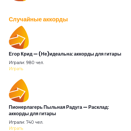
IOWA — Плохо танцевать: аккорды для гитары
Горючее
Просмотров: 26037 чел.
Случайные аккорды
Перейти
Готика
Граница
Егор Крид — (Не)идеальна: аккорды для гитары
Валентин Стрыкало — Gay porn: аккорды для
Играли: 980 чел.
гитары
Грязь
Играть
Просмотров: 25690 чел.
Перейти
Гуру
Пионерлагерь Пыльная Радуга — Расклад:
Дверь в тёмную комнату
Аккорды для начинающих играть на гитаре —
аккорды для гитары
легкие и простые песни на гитаре
Играли: 740 чел.
Просмотров: 23255 чел.
Двор
Играть