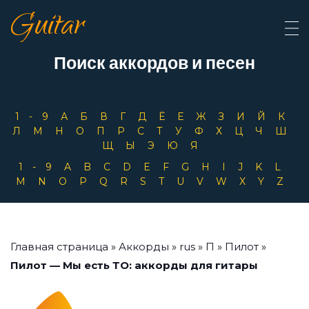
Guitar
Поиск аккордов и песен
1-9
А
Б
В
Г
Д
Ё
Е
Ж
З
И
Й
К
Л
М
Н
О
П
Р
С
Т
У
Ф
Х
Ц
Ч
Ш
Щ
Ы
Э
Ю
Я
1-9
A
B
C
D
E
F
G
H
I
J
K
L
M
N
O
P
Q
R
S
T
U
V
W
X
Y
Z
Главная страница
»
Аккорды
»
rus
»
П
»
Пилот
»
Пилот — Мы есть ТО: аккорды для гитары