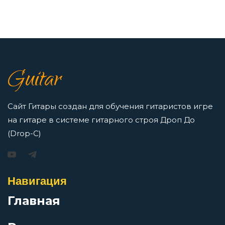
Перейти
Девочка Весна
7 нот в музыке: До, Ре, Ми, Фа, Соль, Ля, Си —
как освоить нотную грамоту новичкам
Депрессивная зима
Guitar
Просмотров: 16413 чел.
Перейти
Деревенская
Сайт Гитары создан для обучения гитаристов игре
на гитаре в системе гитарного строя Дроп До
Джаз
(Drop-C)
Игорь Растеряев — Безрукавочка: аккорды для
гитары
Джедаи
Навигация
Просмотров: 15192 чел.
Перейти
Главная
Дитячая