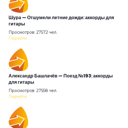
Гагарин
Шура — Отшумели летние дожди: аккорды для
гитары
Просмотров: 27572 чел.
Гарь
Перейти
Где ты?
Голова-фонарь
Александр Башлачёв — Поезд №193: аккорды
для гитары
Просмотров: 27558 чел.
Город
Перейти
Горько