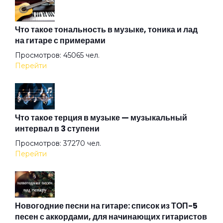
В аду
Что такое тональность в музыке, тоника и лад
на гитаре с примерами
Просмотров: 45065 чел.
В подвенечном
Перейти
Василиск
Что такое терция в музыке — музыкальный
интервал в 3 ступени
Вернемся в Питер
Просмотров: 37270 чел.
Перейти
Весна в метро
Война
Новогодние песни на гитаре: список из ТОП-5
песен с аккордами, для начинающих гитаристов