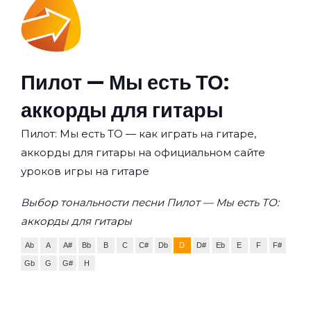
Пилот — Мы есть ТО:
аккорды для гитары
Пилот: Мы есть ТО — как играть на гитаре,
аккорды для гитары на официальном сайте
уроков игры на гитаре
Выбор тональности песни Пилот — Мы есть ТО:
аккорды для гитары
Ab
A
A#
Bb
B
C
C#
Db
D
D#
Eb
E
F
F#
Gb
G
G#
H