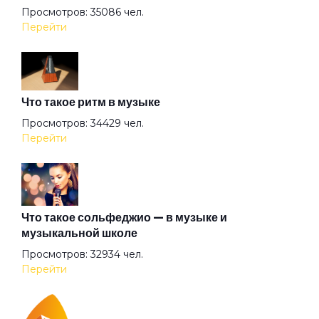
Просмотров: 35086 чел.
Волк
Перейти
Волчье лето
Что такое ритм в музыке
Вольная птица
Просмотров: 34429 чел.
Перейти
Ворона
Время
Что такое сольфеджио — в музыке и
музыкальной школе
Просмотров: 32934 чел.
Встретились на счастье
Перейти
Выживший