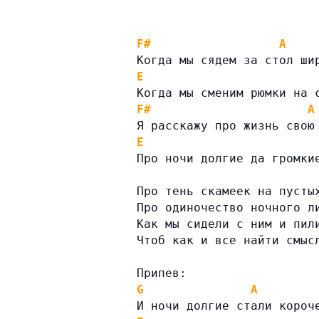
F#
A
Когда мы сядем за стол ши
E
Когда мы сменим рюмки на 
F#
A
Я расскажу про жизнь свою
E
Про ночи долгие да громки
Про тень скамеек на пусты
Про одиночество ночного л
Как мы сидели с ним и пил
Чтоб как и все найти смыс
Припев:
G
A
И ночи долгие стали короч