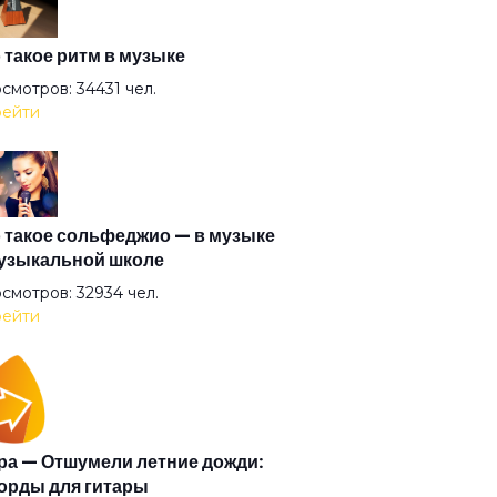
она
 такое ритм в музыке
смотров: 34431 чел.
ейти
мя
ретились на счастье
 такое сольфеджио — в музыке
узыкальной школе
живший
смотров: 32934 чел.
ейти
арин
ь
а — Отшумели летние дожди:
орды для гитары