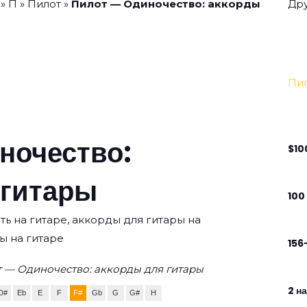
»
П
»
Пилот
»
Пилот — Одиночество: аккорды
Дру
Пи
ночество:
$10
 гитары
100
ть на гитаре, аккорды для гитары на
ы на гитаре
156
 — Одиночество: аккорды для гитары
2 н
D#
Eb
E
F
F#
Gb
G
G#
H