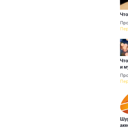
Вор
Что
Про
Пер
Вре
Вст
Что
и м
Вы
Про
Пер
Гаг
Гар
Шур
акк