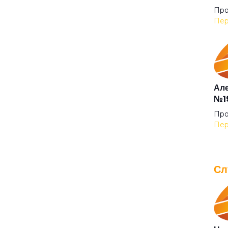
Где
Про
Пер
Гол
Гор
Але
№19
Гор
Про
Пер
Гор
Сл
Гот
IOW
для
Гра
Про