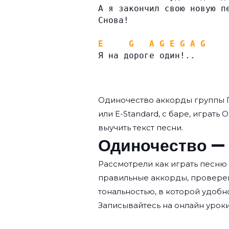
А я закончил свою новую п
Снова!
E
G
A
G
E
G
A
G
Я на дороге один!..
Одиночество аккорды группы
или E-Standard, с баре, играть
выучить текст песни.
Одиночество — 
Рассмотрели как играть песню
правильные аккорды, провере
тональностью, в которой удобн
Записывайтесь на
онлайн уроки