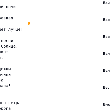
Бай
ой ночи
резвея
Без
E
дет лучше!
Без
 песни
 Солнца.
ивню
Бел
я.
дежды
Бел
ачала
ва
чала!
Бе
ого ветра
Блю
орога