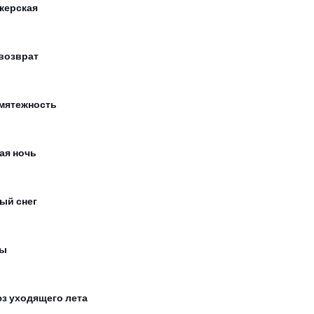
керская
возврат
мятежность
ая ночь
ый снег
сы
з уходящего лета