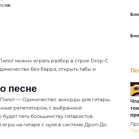
есню
Блю
Бл
Бра
Пилот
можно играть разбор в строе Drop-C
 Одиночество без баррэ, открыть табы и
По
Буд
о песне
 Пилот — Одиночество: аккорды для гитары,
В а
Что
тон
нные репетитором, с выбранной
пр
о будет петь большинству гитаристов.
В п
Про
 игры на гитаре с нуля
в системе Дроп-До.
Пер