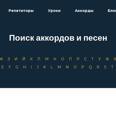
Репетиторы
Уроки
Аккорды
Бло
Поиск аккордов и песен
Ж
З
И
Й
К
Л
М
Н
О
П
Р
С
Т
У
Ф
D
E
F
G
H
I
J
K
L
M
N
O
P
Q
R
S