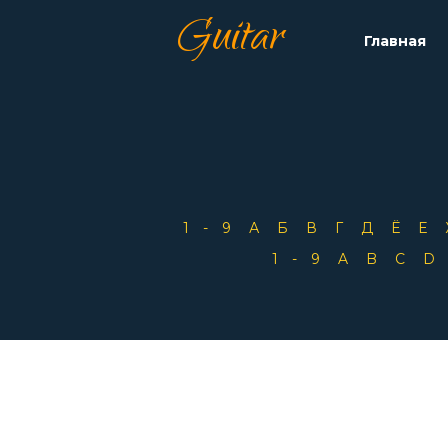
Guitar
Главная
1-9
А
Б
В
Г
Д
Ё
Е
1-9
A
B
C