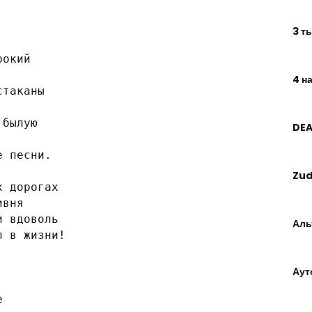
3 т
рокий
4 на
стаканы
 былую
DEA
е песни.
Zu
х дорогах
ивня
и вдоволь
Аль
л в жизни!
Аут
е