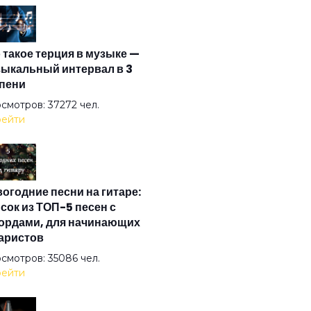
илиск
 такое терция в музыке —
немся в Питер
ыкальный интервал в 3
пени
на в метро
смотров: 37272 чел.
ейти
на
огодние песни на гитаре:
к
сок из ТОП-5 песен с
ордами, для начинающих
аристов
чье лето
смотров: 35086 чел.
ейти
ьная птица