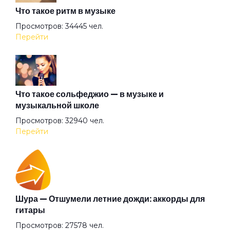
Что такое ритм в музыке
Вольная птица
Просмотров: 34445 чел.
Перейти
Ворона
Время
Что такое сольфеджио — в музыке и
музыкальной школе
Просмотров: 32940 чел.
Встретились на счастье
Перейти
Выживший
Гагарин
Шура — Отшумели летние дожди: аккорды для
гитары
Просмотров: 27578 чел.