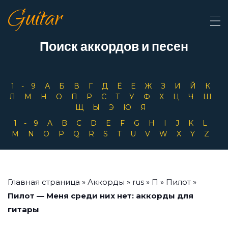
Guitar
Поиск аккордов и песен
1-9
А
Б
В
Г
Д
Ё
Е
Ж
З
И
Й
К
Л
М
Н
О
П
Р
С
Т
У
Ф
Х
Ц
Ч
Ш
Щ
Ы
Э
Ю
Я
1-9
A
B
C
D
E
F
G
H
I
J
K
L
M
N
O
P
Q
R
S
T
U
V
W
X
Y
Z
Главная страница
»
Аккорды
»
rus
»
П
»
Пилот
»
Пилот — Меня среди них нет: аккорды для
гитары