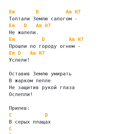
Em
D
Am
H7
Топтали Землю сапогом -
Em
D
Am
H7
Не жалели.
Em
D
Am
H7
Прошли по городу огнем -
Em
D
Am
H7
Успели!
Оставив Землю умирать
В жарком пепле
Не защитив рукой глаза
Ослепли!
Припев:
C
D
В серых плащах
C