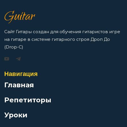
как освоить нотную грамоту новичкам
Депрессивная зима
Просмотров: 16421 чел.
Guitar
Перейти
Деревенская
Сайт Гитары создан для обучения гитаристов игре
на гитаре в системе гитарного строя Дроп До
Джаз
(Drop-C)
Игорь Растеряев — Безрукавочка: аккорды для
гитары
Джедаи
Просмотров: 15195 чел.
Навигация
Перейти
Дитячая
Главная
Репетиторы
До свидания
АукцЫон — Возле меня: аккорды для гитары
Уроки
Добро пожаловать в ад
Просмотров: 10505 чел.
Перейти