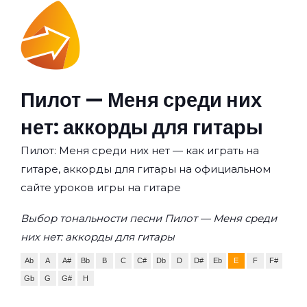
Пилот — Меня среди них
нет: аккорды для гитары
Пилот: Меня среди них нет — как играть на
гитаре, аккорды для гитары на официальном
сайте уроков игры на гитаре
Выбор тональности песни Пилот — Меня среди
них нет: аккорды для гитары
Ab
A
A#
Bb
B
C
C#
Db
D
D#
Eb
E
F
F#
Gb
G
G#
H