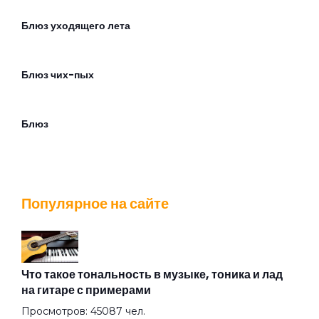
Блюз уходящего лета
Блюз чих-пых
Блюз
Братишка
Популярное на сайте
Будильник
В аду
Что такое тональность в музыке, тоника и лад
на гитаре с примерами
Просмотров: 45087 чел.