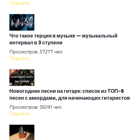
В подвенечном
Перейти
Василиск
Что такое терция в музыке — музыкальный
интервал в 3 ступени
Вернемся в Питер
Просмотров: 37277 чел.
Перейти
Весна в метро
Война
Новогодние песни на гитаре: список из ТОП-5
песен с аккордами, для начинающих гитаристов
Просмотров: 35091 чел.
Волк
Перейти
Волчье лето