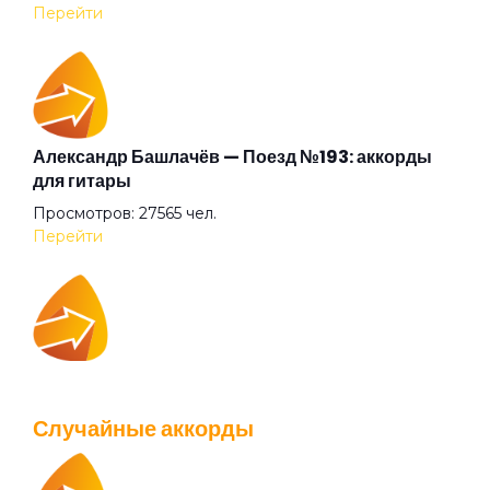
Гарь
Перейти
Где ты?
Голова-фонарь
Александр Башлачёв — Поезд №193: аккорды
для гитары
Просмотров: 27565 чел.
Город
Перейти
Горько
IOWA — Плохо танцевать: аккорды для гитары
Горючее
Просмотров: 26040 чел.
Случайные аккорды
Перейти
Готика