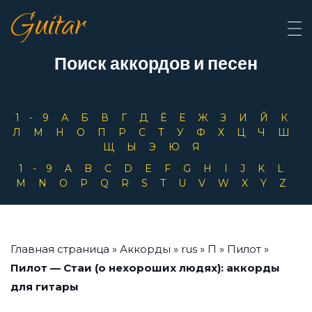
Guitar
Поиск аккордов и песен
1-9
А
Б
В
Г
Д
Ё
Е
Ж
З
И
Й
К
Л
М
Н
О
П
Р
С
Т
У
Ф
Х
Ц
Ч
Ш
Щ
Ы
Э
Ю
Я
1-9
A
B
C
D
E
F
G
H
I
J
K
L
M
N
O
P
Q
R
S
T
U
V
W
X
Y
Z
Главная страница
»
Аккорды
»
rus
»
П
»
Пилот
»
Пилот — Стаи (о нехороших людях): аккорды
для гитары