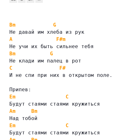
Bm
G
Не давай им хлеба из рук
A
F#m
Не учи их быть сильнее тебя
Bm
G
Не клади им палец в рот
C
F#
И не спи при них в открытом поле.
Припев:
Em
C
Будут стаями стаями кружиться
Am
Bm
Над тобой
Em
C
Будут стаями стаями кружиться
Am
Bm