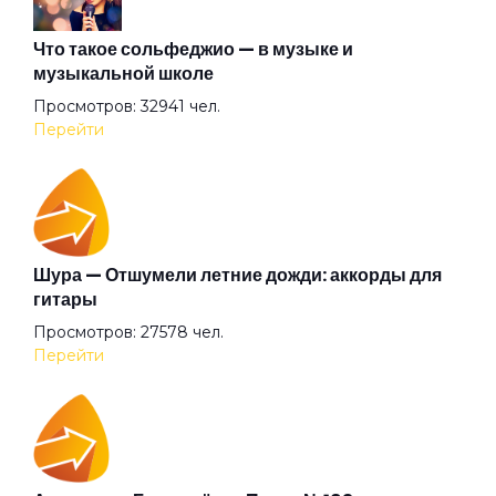
Время
Что такое сольфеджио — в музыке и
музыкальной школе
Просмотров: 32941 чел.
Встретились на счастье
Перейти
Выживший
Гагарин
Шура — Отшумели летние дожди: аккорды для
гитары
Просмотров: 27578 чел.
Гарь
Перейти
Где ты?