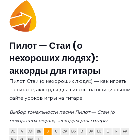
Пилот — Стаи (о
нехороших людях):
аккорды для гитары
Пилот: Стаи (о нехороших людях) — как играть
на гитаре, аккорды для гитары на официальном
сайте уроков игры на гитаре
Выбор тональности песни Пилот — Стаи (о
нехороших людях): аккорды для гитары
Ab
A
A#
Bb
B
C
C#
Db
D
D#
Eb
E
F
F#
Gb
G
G#
H