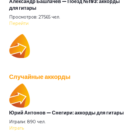
Голова-фонарь
Александр Башлачёв — Поезд №193: аккорды
для гитары
Просмотров: 27565 чел.
Город
Перейти
Горько
IOWA — Плохо танцевать: аккорды для гитары
Горючее
Просмотров: 26040 чел.
Случайные аккорды
Перейти
Готика
Граница
Юрий Антонов — Снегири: аккорды для гитары
Валентин Стрыкало — Gay porn: аккорды для
Играли: 890 чел.
гитары
Грязь
Играть
Просмотров: 25697 чел.