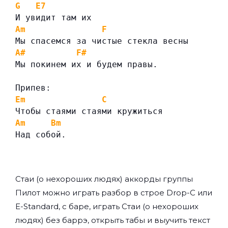
G
E7
И увидит там их
Am
F
Мы спасемся за чистые стекла весны
A#
F#
Мы покинем их и будем правы.
Припев:
Em
C
Чтобы стаями стаями кружиться
Am
Bm
Над собой.
Стаи (о нехороших людях) аккорды группы
Пилот
можно играть разбор в строе Drop-C или
E-Standard, с баре, играть Стаи (о нехороших
людях) без баррэ, открыть табы и выучить текст