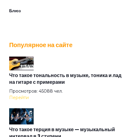
Блюз
Братишка
Популярное на сайте
Будильник
В аду
Что такое тональность в музыке, тоника и лад
на гитаре с примерами
Просмотров: 45088 чел.
В подвенечном
Перейти
Василиск
Что такое терция в музыке — музыкальный
интервал в 3 ступени