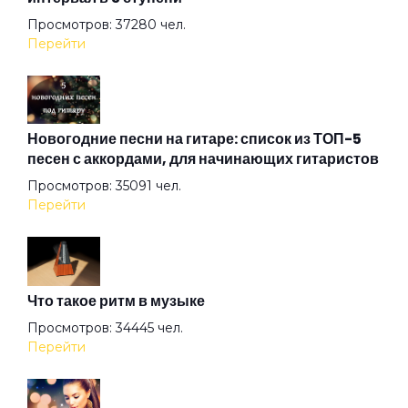
Вернемся в Питер
Просмотров: 37280 чел.
Перейти
Весна в метро
Война
Новогодние песни на гитаре: список из ТОП-5
песен с аккордами, для начинающих гитаристов
Просмотров: 35091 чел.
Волк
Перейти
Волчье лето
Что такое ритм в музыке
Вольная птица
Просмотров: 34445 чел.
Перейти
Ворона